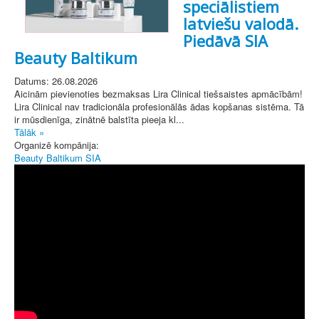
speciālistiem
latviešu valodā.
Piedāvā SIA
Beauty Baltikum
Datums: 26.08.2026
Aicinām pievienoties bezmaksas Lira Clinical tiešsaistes apmācībām!
Lira Clinical nav tradicionāla profesionālās ādas kopšanas sistēma. Tā
ir mūsdienīga, zinātnē balstīta pieeja kl...
Tālāk »
Organizē kompānija:
Beauty Baltikum SIA