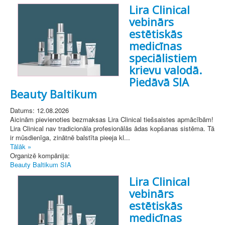
Lira Clinical
vebinārs
estētiskās
medicīnas
speciālistiem
krievu valodā.
Piedāvā SIA
Beauty Baltikum
Datums: 12.08.2026
Aicinām pievienoties bezmaksas Lira Clinical tiešsaistes apmācībām!
Lira Clinical nav tradicionāla profesionālās ādas kopšanas sistēma. Tā
ir mūsdienīga, zinātnē balstīta pieeja kl...
Tālāk »
Organizē kompānija:
Beauty Baltikum SIA
Lira Clinical
vebinārs
estētiskās
medicīnas