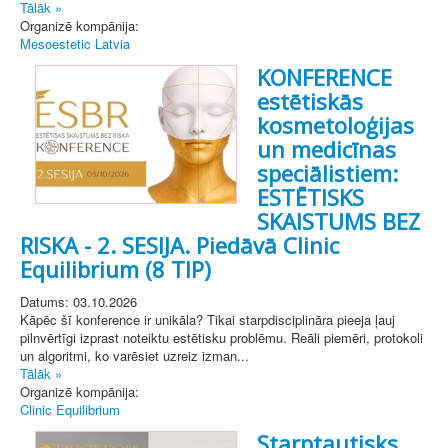
Tālāk »
Organizē kompānija:
Mesoestetic Latvia
KONFERENCE
estētiskās
kosmetoloģijas
un medicīnas
speciālistiem:
ESTĒTISKS
SKAISTUMS BEZ
RISKA - 2. SESIJA. Piedāvā Clinic
Equilibrium (8 TIP)
Datums: 03.10.2026
Kāpēc šī konference ir unikāla? Tikai starpdisciplināra pieeja ļauj
pilnvērtīgi izprast noteiktu estētisku problēmu. Reāli piemēri, protokoli
un algoritmi, ko varēsiet uzreiz izman...
Tālāk »
Organizē kompānija:
Clinic Equilibrium
Starptautisks