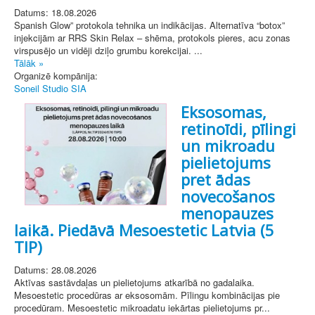
Datums: 18.08.2026
Spanish Glow” protokola tehnika un indikācijas. Alternatīva “botox”
injekcijām ar RRS Skin Relax – shēma, protokols pieres, acu zonas
virspusējo un vidēji dziļo grumbu korekcijai. ...
Tālāk »
Organizē kompānija:
Soneil Studio SIA
Eksosomas,
retinoīdi, pīlingi
un mikroadu
pielietojums
pret ādas
novecošanos
menopauzes
laikā. Piedāvā Mesoestetic Latvia (5
TIP)
Datums: 28.08.2026
Aktīvas sastāvdaļas un pielietojums atkarībā no gadalaika.
Mesoestetic procedūras ar eksosomām. Pīlingu kombinācijas pie
procedūram. Mesoestetic mikroadatu iekārtas pielietojums pr...