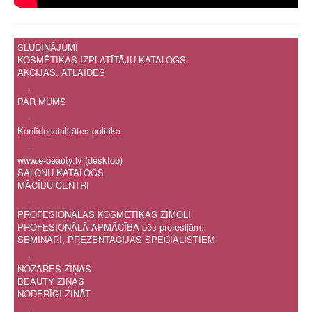
SLUDINĀJUMI
KOSMĒTIKAS IZPLATĪTĀJU KATALOGS
AKCIJAS, ATLAIDES
.
PAR MUMS
.
Konfidencialitātes politika
.
www.e-beauty.lv (desktop)
SALONU KATALOGS
MĀCĪBU CENTRI
.
PROFESIONĀLAS KOSMĒTIKAS ZĪMOLI
PROFESIONĀLĀ APMĀCĪBA pēc profesijām:
SEMINĀRI, PREZENTĀCIJAS SPECIĀLISTIEM
.
NOZARES ZIŅAS
BEAUTY ZIŅAS
NODERĪGI ZINĀT
.