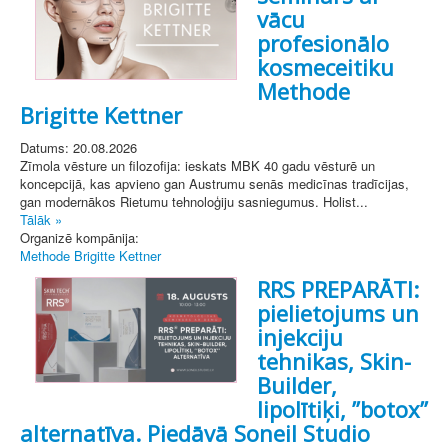
vācu
profesionālo
kosmeceitiku
Methode
Brigitte Kettner
Datums: 20.08.2026
Zīmola vēsture un filozofija: ieskats MBK 40 gadu vēsturē un
koncepcijā, kas apvieno gan Austrumu senās medicīnas tradīcijas,
gan modernākos Rietumu tehnoloģiju sasniegumus. Holist...
Tālāk »
Organizē kompānija:
Methode Brigitte Kettner
RRS PREPARĀTI:
pielietojums un
injekciju
tehnikas, Skin-
Builder,
lipolītiķi, ’’botox’’
alternatīva. Piedāvā Soneil Studio