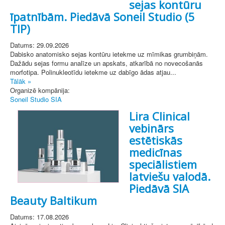
sejas kontūru
īpatnībām. Piedāvā Soneil Studio (5
TIP)
Datums: 29.09.2026
Dabisko anatomisko sejas kontūru ietekme uz mīmikas grumbiņām.
Dažādu sejas formu analīze un apskats, atkarībā no novecošanās
morfotipa. Polinukleotīdu ietekme uz dabīgo ādas atjau...
Tālāk »
Organizē kompānija:
Soneil Studio SIA
Lira Clinical
vebinārs
estētiskās
medicīnas
speciālistiem
latviešu valodā.
Piedāvā SIA
Beauty Baltikum
Datums: 17.08.2026