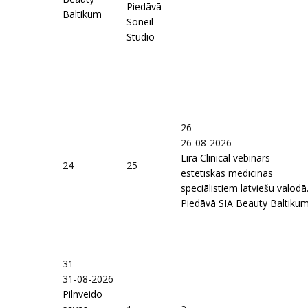
Piedāvā
Baltikum
Soneil
Studio
26
26-08-2026
Lira Clinical vebinārs
24
25
estētiskās medicīnas
speciālistiem latviešu valodā
Piedāvā SIA Beauty Baltiku
31
31-08-2026
Pilnveido