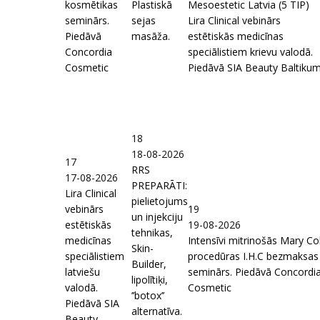
kosmētikas
Plastiskā
Mesoestetic Latvia (5 TIP)
seminārs.
sejas
Lira Clinical vebinārs
Piedāvā
masāža.
estētiskās medicīnas
Concordia
speciālistiem krievu valodā.
Cosmetic
Piedāvā SIA Beauty Baltiku
18
18-08-2026
17
RRS
17-08-2026
PREPARĀTI:
Lira Clinical
pielietojums
vebinārs
19
un injekciju
estētiskās
19-08-2026
tehnikas,
medicīnas
Intensīvi mitrinošās Mary Co
Skin-
speciālistiem
procedūras I.H.C bezmaksas
Builder,
latviešu
seminārs. Piedāvā Concordi
lipolītiķi,
valodā.
Cosmetic
’’botox’’
Piedāvā SIA
alternatīva.
Beauty