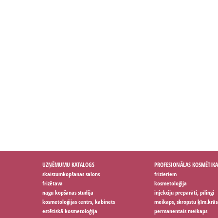
UZŅĒMUMU KATALOGS
PROFESIONĀLAS KOSMĒTIKA
skaistumkopšanas salons
frizieriem
frizētava
kosmetoloģija
nagu kopšanas studija
injekciju preparāti, pīlingi
kosmetoloģijas centrs, kabinets
meikaps, skropstu ķīm.krās
estētiskā kosmetoloģija
permanentais meikaps