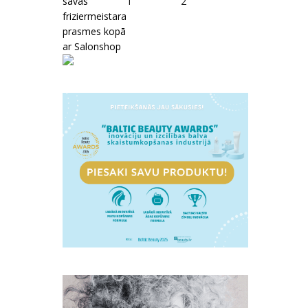
savas
1
2
friziermeistara
prasmes kopā
ar Salonshop