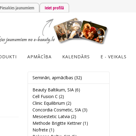
Piesakies jaunumiem
Ieiet profilā
ODUKTI
APMĀCĪBA
KALENDĀRS
E - VEIKALS
Semināri, apmācības
(32)
Beauty Baltikum, SIA
(6)
Cell Fusion C
(2)
Clinic Equilibrium
(2)
Concordia Cosmetic, SIA
(3)
Mesoestetic Latvia
(2)
Methode Brigitte Kettner
(1)
Nofrete
(1)