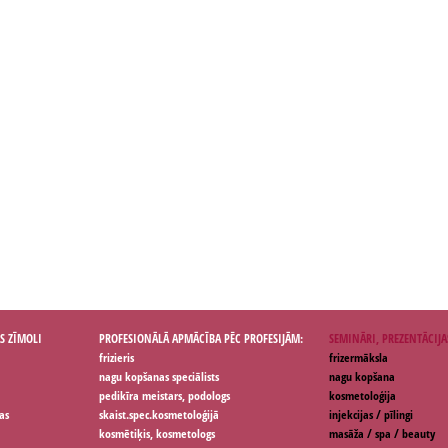
S ZĪMOLI
PROFESIONĀLĀ APMĀCĪBA PĒC PROFESIJĀM:
SEMINĀRI, PREZENTĀCIJA
frizieris
frizermāksla
nagu kopšanas speciālists
nagu kopšana
pedikīra meistars, podologs
kosmetoloģija
as
skaist.spec.kosmetoloģijā
injekcijas / pīlingi
kosmētiķis, kosmetologs
masāža / spa / beauty