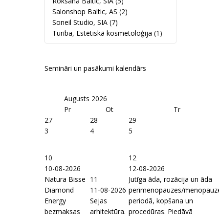
Roksana Baltic, SIA
(5)
Salonshop Baltic, AS
(2)
Soneil Studio, SIA
(7)
Turība, Estētiskā kosmetoloģija
(1)
Semināri un pasākumi kalendārs
Augusts
2026
Pr
Ot
Tr
27
28
29
3
4
5
10
12
10-08-2026
12-08-2026
Natura Bisse
11
Jutīga āda, rozācija un āda
Diamond
11-08-2026
perimenopauzes/menopauz
Energy
Sejas
periodā, kopšana un
bezmaksas
arhitektūra.
procedūras. Piedāvā