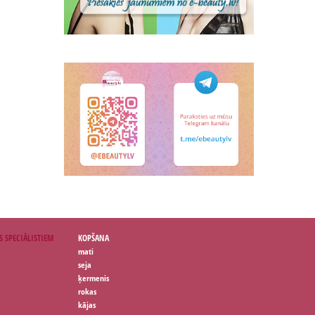
S SPECIĀLISTIEM
KOPŠANA
mati
seja
ķermenis
rokas
kājas