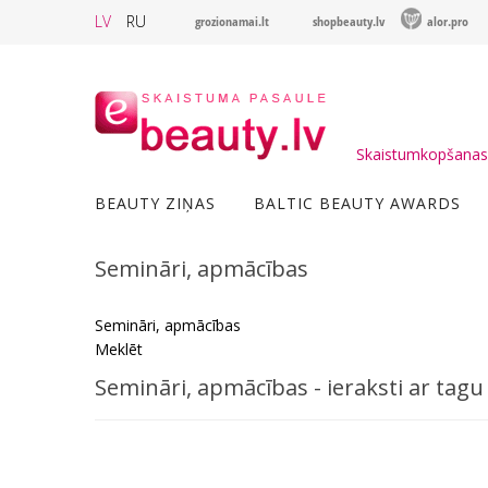
LV
RU
grozionamai.lt
shopbeauty.lv
alor.pro
Skaistumkopšanas 
BEAUTY ZIŅAS
BALTIC BEAUTY AWARDS
Semināri, apmācības
Semināri, apmācības
Meklēt
Semināri, apmācības - ieraksti ar tagu