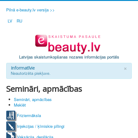
Pilnā e-beauty.lv versija >>
LV
RU
Latvijas skaistumkopšanas nozares informācijas portāls
×
Informatīvie
Neautorizēta piekļuve.
Semināri, apmācības
Semināri, apmācības
Meklēt
Friziermāksla
Injekcijas / ķīmiskie pīlingi
Vaksācija, depilācija