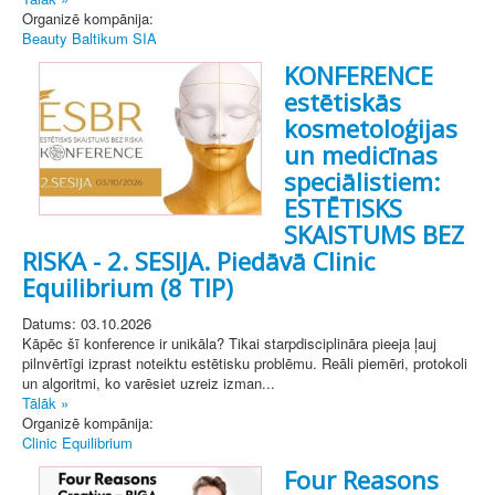
Organizē kompānija:
Beauty Baltikum SIA
KONFERENCE
estētiskās
kosmetoloģijas
un medicīnas
speciālistiem:
ESTĒTISKS
SKAISTUMS BEZ
RISKA - 2. SESIJA. Piedāvā Clinic
Equilibrium (8 TIP)
Datums: 03.10.2026
Kāpēc šī konference ir unikāla? Tikai starpdisciplināra pieeja ļauj
pilnvērtīgi izprast noteiktu estētisku problēmu. Reāli piemēri, protokoli
un algoritmi, ko varēsiet uzreiz izman...
Tālāk »
Organizē kompānija:
Clinic Equilibrium
Four Reasons