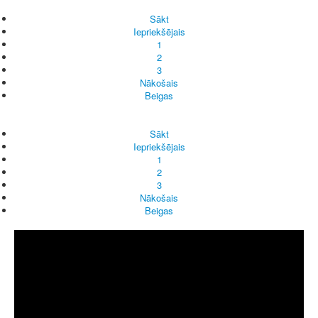
Sākt
Iepriekšējais
1
2
3
Nākošais
Beigas
Sākt
Iepriekšējais
1
2
3
Nākošais
Beigas