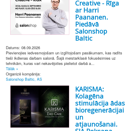
Creative - Rīga
ar Harri
Paananen.
Piedāvā
Salonshop
Baltic
Datums: 08.09.2026
Pievienojies iedvesmojošam un izglītojošam pasākumam, kas radīts
tieši ikdienas darbam salonā. Šajā meistarklasē fokusēsimies uz
tehnikām, kuras vari nekavējoties pielietot darbā a...
Tālāk »
Organizē kompānija:
Salonshop Baltic, AS
KARISMA:
Kolagēna
stimulācija ādas
bioregenerācijai
un
atjaunošanai.
SIA Roksana