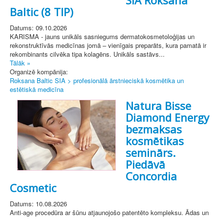
Baltic (8 TIP)
Datums: 09.10.2026
KARISMA - jauns unikāls sasniegums dermatokosmetoloģijas un
rekonstruktīvās medicīnas jomā – vienīgais preparāts, kura pamatā ir
rekombinants cilvēka tipa kolagēns. Unikāls sastāvs...
Tālāk »
Organizē kompānija:
Roksana Baltic SIA > profesionālā ārstnieciskā kosmētika un
estētiskā medicīna
Natura Bisse
Diamond Energy
bezmaksas
kosmētikas
seminārs.
Piedāvā
Concordia
Cosmetic
Datums: 10.08.2026
Anti-age procedūra ar šūnu atjaunojošo patentēto kompleksu. Ādas un