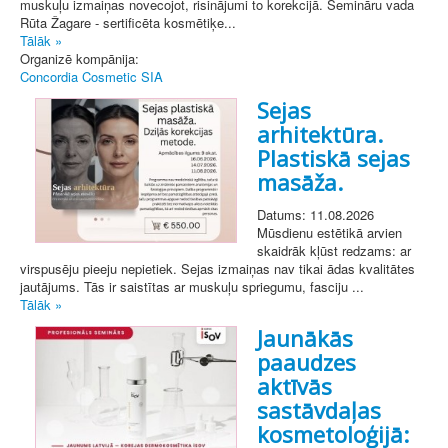
muskuļu izmaiņas novecojot, risinājumi to korekcijā. Semināru vada
Rūta Žagare - sertificēta kosmētiķe...
Tālāk »
Organizē kompānija:
Concordia Cosmetic SIA
Sejas
arhitektūra.
Plastiskā sejas
masāža.
Datums: 11.08.2026
Mūsdienu estētikā arvien
skaidrāk kļūst redzams: ar
virspusēju pieeju nepietiek. Sejas izmaiņas nav tikai ādas kvalitātes
jautājums. Tās ir saistītas ar muskuļu spriegumu, fasciju ...
Tālāk »
Jaunākās
paaudzes
aktīvās
sastāvdaļas
kosmetoloģijā: