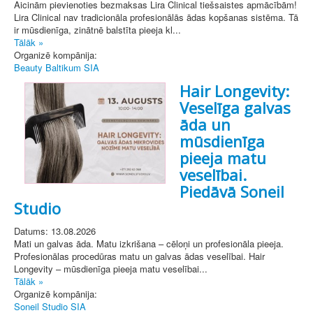
Aicinām pievienoties bezmaksas Lira Clinical tiešsaistes apmācībām!
Lira Clinical nav tradicionāla profesionālās ādas kopšanas sistēma. Tā
ir mūsdienīga, zinātnē balstīta pieeja kl...
Tālāk »
Organizē kompānija:
Beauty Baltikum SIA
Hair Longevity:
Veselīga galvas
āda un
mūsdienīga
pieeja matu
veselībai.
Piedāvā Soneil
Studio
Datums: 13.08.2026
Mati un galvas āda. Matu izkrišana – cēloņi un profesionāla pieeja.
Profesionālas procedūras matu un galvas ādas veselībai. Hair
Longevity – mūsdienīga pieeja matu veselībai...
Tālāk »
Organizē kompānija:
Soneil Studio SIA