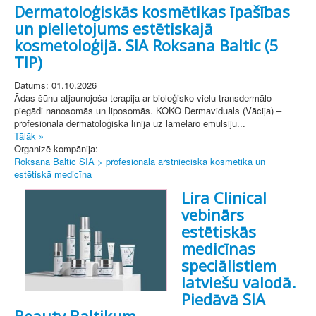
Dermatoloģiskās kosmētikas īpašības
un pielietojums estētiskajā
kosmetoloģijā. SIA Roksana Baltic (5
TIP)
Datums: 01.10.2026
Ādas šūnu atjaunojoša terapija ar bioloģisko vielu transdermālo
piegādi nanosomās un liposomās. KOKO Dermaviduals (Vācija) –
profesionālā dermatoloģiskā līnija uz lamelāro emulsiju...
Tālāk »
Organizē kompānija:
Roksana Baltic SIA > profesionālā ārstnieciskā kosmētika un
estētiskā medicīna
Lira Clinical
vebinārs
estētiskās
medicīnas
speciālistiem
latviešu valodā.
Piedāvā SIA
Beauty Baltikum