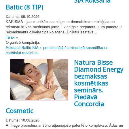
Baltic (8 TIP)
Datums: 09.10.2026
KARISMA - jauns unikāls sasniegums dermatokosmetoloģijas un
rekonstruktīvās medicīnas jomā – vienīgais preparāts, kura pamatā ir
rekombinants cilvēka tipa kolagēns. Unikāls sastāvs...
Tālāk »
Organizē kompānija:
Roksana Baltic SIA > profesionālā ārstnieciskā kosmētika un
estētiskā medicīna
Natura Bisse
Diamond Energy
bezmaksas
kosmētikas
seminārs.
Piedāvā
Concordia
Cosmetic
Datums: 10.08.2026
Anti-age procedūra ar šūnu atjaunojošo patentēto kompleksu. Ādas un