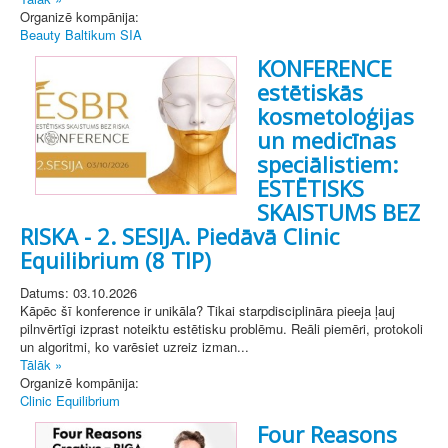
Organizē kompānija:
Beauty Baltikum SIA
KONFERENCE
estētiskās
kosmetoloģijas
un medicīnas
speciālistiem:
ESTĒTISKS
SKAISTUMS BEZ
RISKA - 2. SESIJA. Piedāvā Clinic
Equilibrium (8 TIP)
Datums: 03.10.2026
Kāpēc šī konference ir unikāla? Tikai starpdisciplināra pieeja ļauj
pilnvērtīgi izprast noteiktu estētisku problēmu. Reāli piemēri, protokoli
un algoritmi, ko varēsiet uzreiz izman...
Tālāk »
Organizē kompānija:
Clinic Equilibrium
Four Reasons