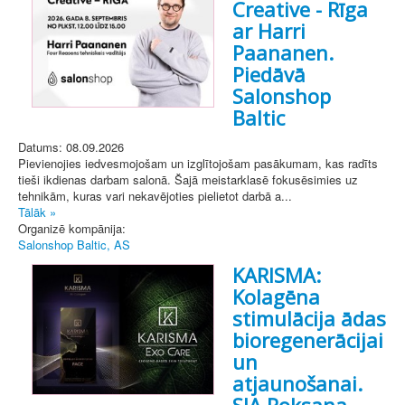
Creative - Rīga
ar Harri
Paananen.
Piedāvā
Salonshop
Baltic
Datums: 08.09.2026
Pievienojies iedvesmojošam un izglītojošam pasākumam, kas radīts
tieši ikdienas darbam salonā. Šajā meistarklasē fokusēsimies uz
tehnikām, kuras vari nekavējoties pielietot darbā a...
Tālāk »
Organizē kompānija:
Salonshop Baltic, AS
KARISMA:
Kolagēna
stimulācija ādas
bioregenerācijai
un
atjaunošanai.
SIA Roksana