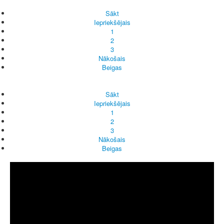
Sākt
Iepriekšējais
1
2
3
Nākošais
Beigas
Sākt
Iepriekšējais
1
2
3
Nākošais
Beigas