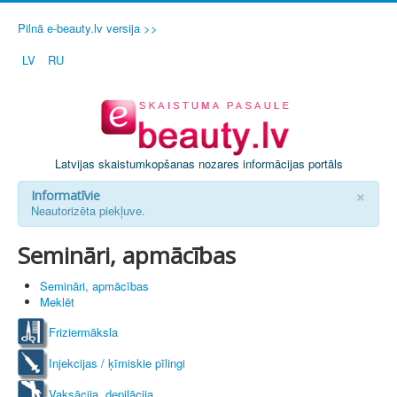
Pilnā e-beauty.lv versija >>
LV
RU
Latvijas skaistumkopšanas nozares informācijas portāls
×
Informatīvie
Neautorizēta piekļuve.
Semināri, apmācības
Semināri, apmācības
Meklēt
Friziermāksla
Injekcijas / ķīmiskie pīlingi
Vaksācija, depilācija