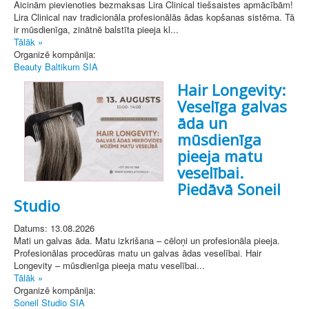
Aicinām pievienoties bezmaksas Lira Clinical tiešsaistes apmācībām!
Lira Clinical nav tradicionāla profesionālās ādas kopšanas sistēma. Tā
ir mūsdienīga, zinātnē balstīta pieeja kl...
Tālāk »
Organizē kompānija:
Beauty Baltikum SIA
Hair Longevity:
Veselīga galvas
āda un
mūsdienīga
pieeja matu
veselībai.
Piedāvā Soneil
Studio
Datums: 13.08.2026
Mati un galvas āda. Matu izkrišana – cēloņi un profesionāla pieeja.
Profesionālas procedūras matu un galvas ādas veselībai. Hair
Longevity – mūsdienīga pieeja matu veselībai...
Tālāk »
Organizē kompānija:
Soneil Studio SIA