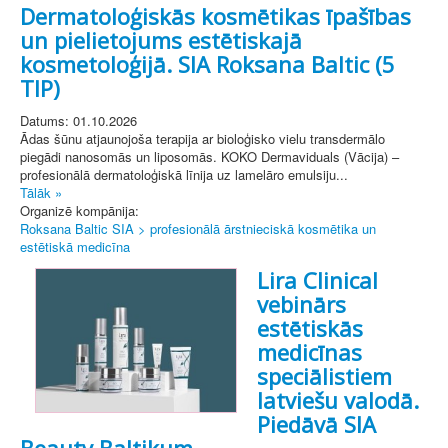
Dermatoloģiskās kosmētikas īpašības
un pielietojums estētiskajā
kosmetoloģijā. SIA Roksana Baltic (5
TIP)
Datums: 01.10.2026
Ādas šūnu atjaunojoša terapija ar bioloģisko vielu transdermālo
piegādi nanosomās un liposomās. KOKO Dermaviduals (Vācija) –
profesionālā dermatoloģiskā līnija uz lamelāro emulsiju...
Tālāk »
Organizē kompānija:
Roksana Baltic SIA > profesionālā ārstnieciskā kosmētika un
estētiskā medicīna
Lira Clinical
vebinārs
estētiskās
medicīnas
speciālistiem
latviešu valodā.
Piedāvā SIA
Beauty Baltikum