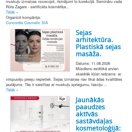
muskuļu izmaiņas novecojot, risinājumi to korekcijā. Semināru vada
Rūta Žagare - sertificēta kosmētiķe...
Tālāk »
Organizē kompānija:
Concordia Cosmetic SIA
Sejas
arhitektūra.
Plastiskā sejas
masāža.
Datums: 11.08.2026
Mūsdienu estētikā arvien
skaidrāk kļūst redzams: ar
virspusēju pieeju nepietiek. Sejas izmaiņas nav tikai ādas kvalitātes
jautājums. Tās ir saistītas ar muskuļu spriegumu, fasciju ...
Tālāk »
Jaunākās
paaudzes
aktīvās
sastāvdaļas
kosmetoloģijā: