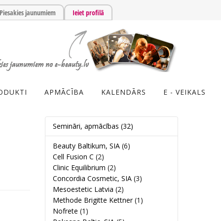
Piesakies jaunumiem
Ieiet profilā
ODUKTI
APMĀCĪBA
KALENDĀRS
E - VEIKALS
Semināri, apmācības
(32)
Beauty Baltikum, SIA
(6)
Cell Fusion C
(2)
Clinic Equilibrium
(2)
Concordia Cosmetic, SIA
(3)
Mesoestetic Latvia
(2)
Methode Brigitte Kettner
(1)
Nofrete
(1)