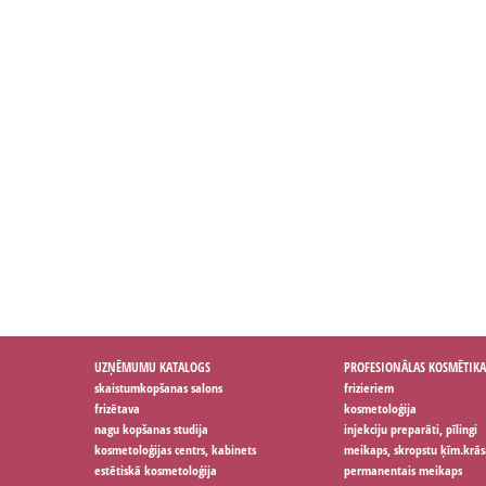
UZŅĒMUMU KATALOGS
PROFESIONĀLAS KOSMĒTIKA
skaistumkopšanas salons
frizieriem
frizētava
kosmetoloģija
nagu kopšanas studija
injekciju preparāti, pīlingi
kosmetoloģijas centrs, kabinets
meikaps, skropstu ķīm.krās
estētiskā kosmetoloģija
permanentais meikaps