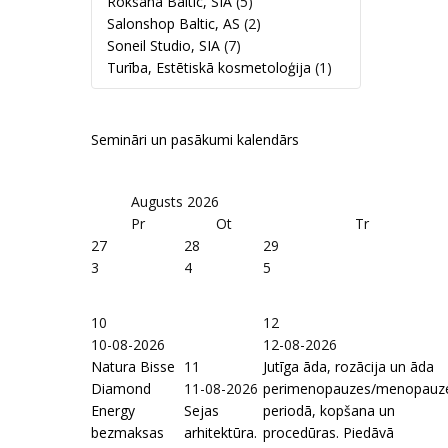
Roksana Baltic, SIA
(5)
Salonshop Baltic, AS
(2)
Soneil Studio, SIA
(7)
Turība, Estētiskā kosmetoloģija
(1)
Semināri un pasākumi kalendārs
Augusts
2026
Pr
Ot
Tr
27
28
29
3
4
5
10
12
10-08-2026
12-08-2026
Natura Bisse
11
Jutīga āda, rozācija un āda
Diamond
11-08-2026
perimenopauzes/menopauz
Energy
Sejas
periodā, kopšana un
bezmaksas
arhitektūra.
procedūras. Piedāvā