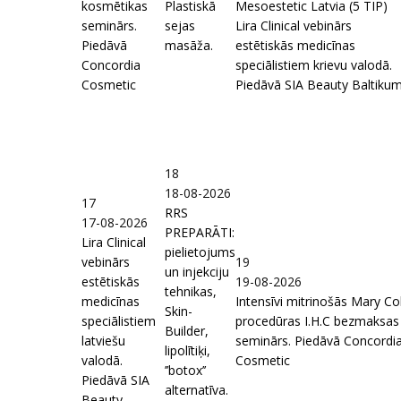
kosmētikas
Plastiskā
Mesoestetic Latvia (5 TIP)
seminārs.
sejas
Lira Clinical vebinārs
Piedāvā
masāža.
estētiskās medicīnas
Concordia
speciālistiem krievu valodā.
Cosmetic
Piedāvā SIA Beauty Baltiku
18
18-08-2026
17
RRS
17-08-2026
PREPARĀTI:
Lira Clinical
pielietojums
vebinārs
19
un injekciju
estētiskās
19-08-2026
tehnikas,
medicīnas
Intensīvi mitrinošās Mary Co
Skin-
speciālistiem
procedūras I.H.C bezmaksas
Builder,
latviešu
seminārs. Piedāvā Concordi
lipolītiķi,
valodā.
Cosmetic
’’botox’’
Piedāvā SIA
alternatīva.
Beauty