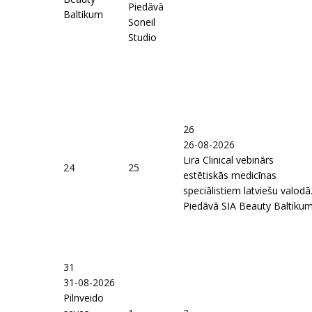
Piedāvā
Baltikum
Soneil
Studio
26
26-08-2026
Lira Clinical vebinārs
24
25
estētiskās medicīnas
speciālistiem latviešu valodā
Piedāvā SIA Beauty Baltiku
31
31-08-2026
Pilnveido