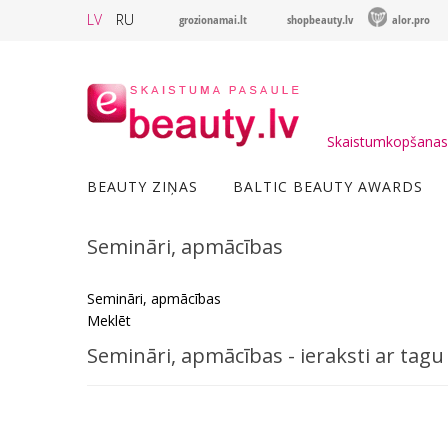
LV
RU
grozionamai.lt
shopbeauty.lv
alor.pro
Skaistumkopšanas 
BEAUTY ZIŅAS
BALTIC BEAUTY AWARDS
Semināri, apmācības
Semināri, apmācības
Meklēt
Semināri, apmācības - ieraksti ar tagu