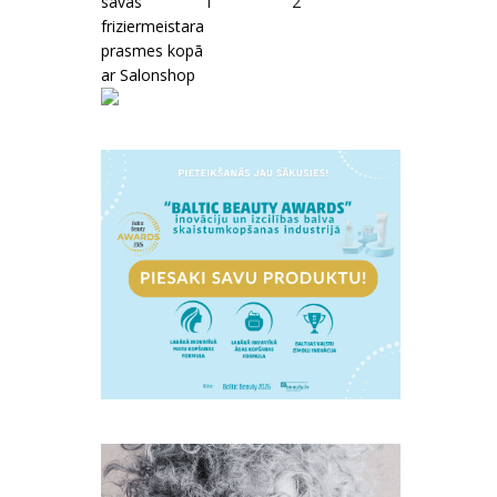
savas
1
2
friziermeistara
prasmes kopā
ar Salonshop