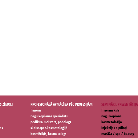
S ZĪMOLI
PROFESIONĀLĀ APMĀCĪBA PĒC PROFESIJĀM:
SEMINĀRI, PREZENTĀCIJA
frizieris
frizermāksla
nagu kopšanas speciālists
nagu kopšana
pedikīra meistars, podologs
kosmetoloģija
as
skaist.spec.kosmetoloģijā
injekcijas / pīlingi
kosmētiķis, kosmetologs
masāža / spa / beauty