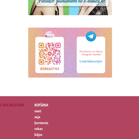
S SPECIĀLISTIEM
KOPŠANA
mati
seja
ķermenis
rokas
kājas