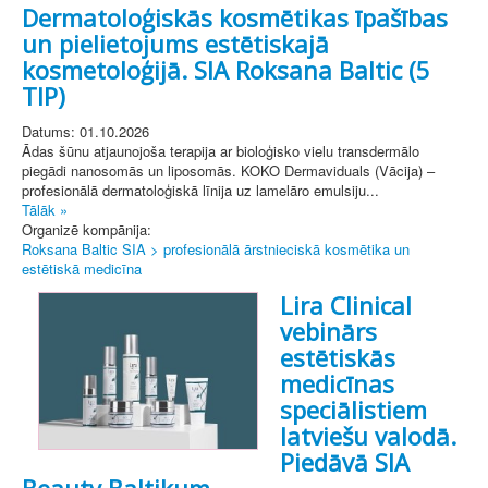
Dermatoloģiskās kosmētikas īpašības
un pielietojums estētiskajā
kosmetoloģijā. SIA Roksana Baltic (5
TIP)
Datums: 01.10.2026
Ādas šūnu atjaunojoša terapija ar bioloģisko vielu transdermālo
piegādi nanosomās un liposomās. KOKO Dermaviduals (Vācija) –
profesionālā dermatoloģiskā līnija uz lamelāro emulsiju...
Tālāk »
Organizē kompānija:
Roksana Baltic SIA > profesionālā ārstnieciskā kosmētika un
estētiskā medicīna
Lira Clinical
vebinārs
estētiskās
medicīnas
speciālistiem
latviešu valodā.
Piedāvā SIA
Beauty Baltikum