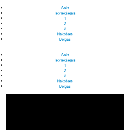
Sākt
Iepriekšējais
1
2
3
Nākošais
Beigas
Sākt
Iepriekšējais
1
2
3
Nākošais
Beigas