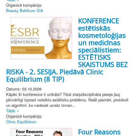
Organizē kompānija:
Beauty Baltikum SIA
KONFERENCE
estētiskās
kosmetoloģijas
un medicīnas
speciālistiem:
ESTĒTISKS
SKAISTUMS BEZ
RISKA - 2. SESIJA. Piedāvā Clinic
Equilibrium (8 TIP)
Datums: 03.10.2026
Kāpēc šī konference ir unikāla? Tikai starpdisciplināra pieeja ļauj
pilnvērtīgi izprast noteiktu estētisku problēmu. Reāli piemēri, protokoli
un algoritmi, ko varēsiet uzreiz izman...
Tālāk »
Organizē kompānija:
Clinic Equilibrium
Four Reasons