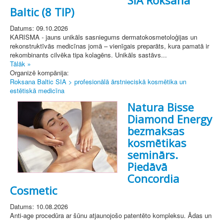
Baltic (8 TIP)
Datums: 09.10.2026
KARISMA - jauns unikāls sasniegums dermatokosmetoloģijas un
rekonstruktīvās medicīnas jomā – vienīgais preparāts, kura pamatā ir
rekombinants cilvēka tipa kolagēns. Unikāls sastāvs...
Tālāk »
Organizē kompānija:
Roksana Baltic SIA > profesionālā ārstnieciskā kosmētika un
estētiskā medicīna
Natura Bisse
Diamond Energy
bezmaksas
kosmētikas
seminārs.
Piedāvā
Concordia
Cosmetic
Datums: 10.08.2026
Anti-age procedūra ar šūnu atjaunojošo patentēto kompleksu. Ādas un