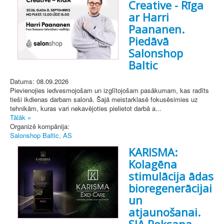
Creative - Rīga
ar Harri
Paananen.
Piedāvā
Salonshop
Baltic
Datums: 08.09.2026
Pievienojies iedvesmojošam un izglītojošam pasākumam, kas radīts
tieši ikdienas darbam salonā. Šajā meistarklasē fokusēsimies uz
tehnikām, kuras vari nekavējoties pielietot darbā a...
Tālāk »
Organizē kompānija:
Salonshop Baltic, AS
KARISMA:
Kolagēna
stimulācija ādas
bioregenerācijai
un
atjaunošanai.
SIA Roksana