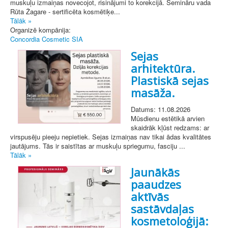
muskuļu izmaiņas novecojot, risinājumi to korekcijā. Semināru vada
Rūta Žagare - sertificēta kosmētiķe...
Tālāk »
Organizē kompānija:
Concordia Cosmetic SIA
Sejas
arhitektūra.
Plastiskā sejas
masāža.
Datums: 11.08.2026
Mūsdienu estētikā arvien
skaidrāk kļūst redzams: ar
virspusēju pieeju nepietiek. Sejas izmaiņas nav tikai ādas kvalitātes
jautājums. Tās ir saistītas ar muskuļu spriegumu, fasciju ...
Tālāk »
Jaunākās
paaudzes
aktīvās
sastāvdaļas
kosmetoloģijā: