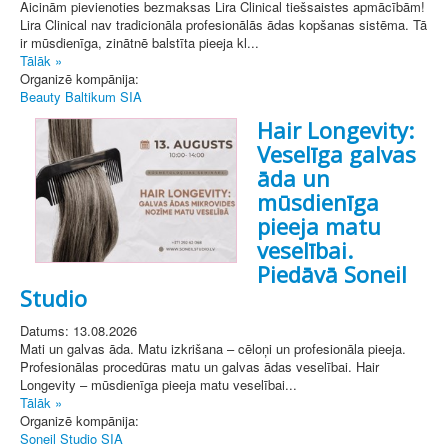
Aicinām pievienoties bezmaksas Lira Clinical tiešsaistes apmācībām!
Lira Clinical nav tradicionāla profesionālās ādas kopšanas sistēma. Tā
ir mūsdienīga, zinātnē balstīta pieeja kl...
Tālāk »
Organizē kompānija:
Beauty Baltikum SIA
Hair Longevity:
Veselīga galvas
āda un
mūsdienīga
pieeja matu
veselībai.
Piedāvā Soneil
Studio
Datums: 13.08.2026
Mati un galvas āda. Matu izkrišana – cēloņi un profesionāla pieeja.
Profesionālas procedūras matu un galvas ādas veselībai. Hair
Longevity – mūsdienīga pieeja matu veselībai...
Tālāk »
Organizē kompānija:
Soneil Studio SIA