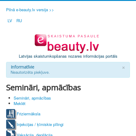
Pilnā e-beauty.lv versija >>
LV
RU
Latvijas skaistumkopšanas nozares informācijas portāls
×
Informatīvie
Neautorizēta piekļuve.
Semināri, apmācības
Semināri, apmācības
Meklēt
Friziermāksla
Injekcijas / ķīmiskie pīlingi
Vaksācija, depilācija