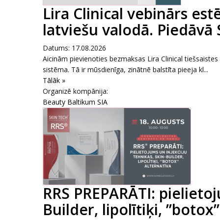
Lira Clinical vebinārs es
latviešu valodā. Piedāvā
Datums: 17.08.2026
Aicinām pievienoties bezmaksas Lira Clinical tiešsaiste
sistēma. Tā ir mūsdienīga, zinātnē balstīta pieeja kl...
Tālāk »
Organizē kompānija:
Beauty Baltikum SIA
RRS PREPARĀTI: pielietoju
Builder, lipolītiķi, ’’boto