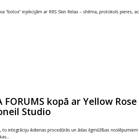
tīva “botox” injekcijām ar RRS Skin Relax – shēma, protokols pieres, a
A FORUMS kopā ar Yellow Rose
oneil Studio
, to integrāciju ikdienas procedūrās un ādas ilgmūžības noslēpumiem
as...