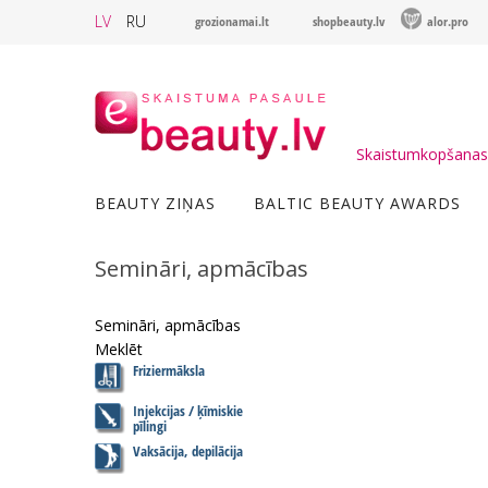
LV
RU
grozionamai.lt
shopbeauty.lv
alor.pro
Skaistumkopšanas 
BEAUTY ZIŅAS
BALTIC BEAUTY AWARDS
Semināri, apmācības
Semināri, apmācības
Meklēt
Friziermāksla
Injekcijas / ķīmiskie
pīlingi
Vaksācija, depilācija