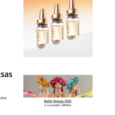
ksas
šana.