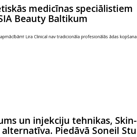
tētiskās medicīnas speciālistiem
 SIA Beauty Baltikum
s apmācībām! Lira Clinical nav tradicionāla profesionālās ādas kopšana
ms un injekciju tehnikas, Skin-
x’’ alternatīva. Piedāvā Soneil St