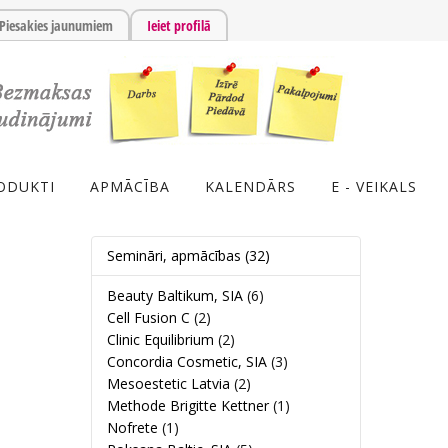
Piesakies jaunumiem
Ieiet profilā
ODUKTI
APMĀCĪBA
KALENDĀRS
E - VEIKALS
Semināri, apmācības
(32)
Beauty Baltikum, SIA
(6)
Cell Fusion C
(2)
Clinic Equilibrium
(2)
Concordia Cosmetic, SIA
(3)
Mesoestetic Latvia
(2)
Methode Brigitte Kettner
(1)
Nofrete
(1)