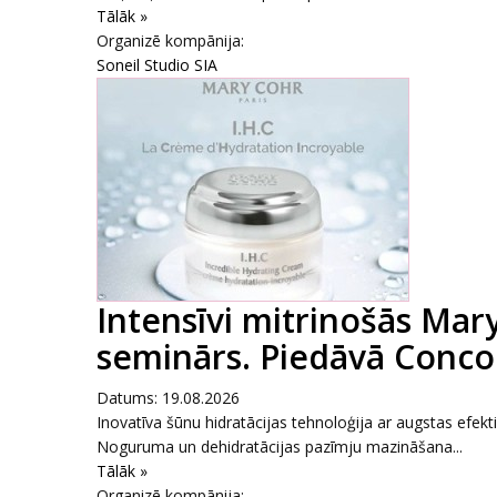
Tālāk »
Organizē kompānija:
Soneil Studio SIA
Intensīvi mitrinošās Mar
seminārs. Piedāvā Conco
Datums: 19.08.2026
Inovatīva šūnu hidratācijas tehnoloģija ar augstas efekt
Noguruma un dehidratācijas pazīmju mazināšana...
Tālāk »
Organizē kompānija: