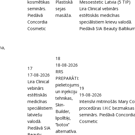
kosmētikas
Plastiskā
Mesoestetic Latvia (5 TIP)
seminārs.
sejas
Lira Clinical vebinārs
Piedāvā
masāža.
estētiskās medicīnas
Concordia
speciālistiem krievu valodā.
Cosmetic
Piedāvā SIA Beauty Baltiku
ma,
18
18-08-2026
17
RRS
17-08-2026
PREPARĀTI:
Lira Clinical
pielietojums
vebinārs
19
un injekciju
estētiskās
19-08-2026
tehnikas,
medicīnas
Intensīvi mitrinošās Mary Co
Skin-
speciālistiem
procedūras I.H.C bezmaksas
Builder,
latviešu
seminārs. Piedāvā Concordi
lipolītiķi,
valodā.
Cosmetic
’’botox’’
Piedāvā SIA
alternatīva.
Beauty