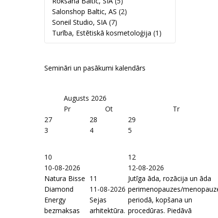
Roksana Baltic, SIA
(5)
Salonshop Baltic, AS
(2)
Soneil Studio, SIA
(7)
Turība, Estētiskā kosmetoloģija
(1)
Semināri un pasākumi kalendārs
Augusts
2026
Pr
Ot
Tr
27
28
29
3
4
5
10
12
10-08-2026
12-08-2026
Natura Bisse
11
Jutīga āda, rozācija un āda
Diamond
11-08-2026
perimenopauzes/menopauz
Energy
Sejas
periodā, kopšana un
bezmaksas
arhitektūra.
procedūras. Piedāvā