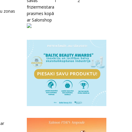
savas
1
2
friziermeistara
cu zonas
prasmes kopā
ar Salonshop
 ar