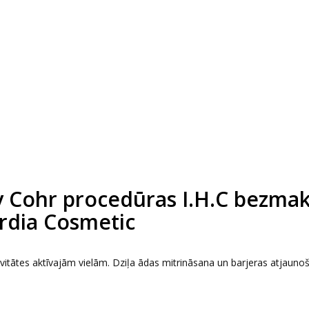
y Cohr procedūras I.H.C bezma
rdia Cosmetic
ivitātes aktīvajām vielām. Dziļa ādas mitrināsana un barjeras atjauno