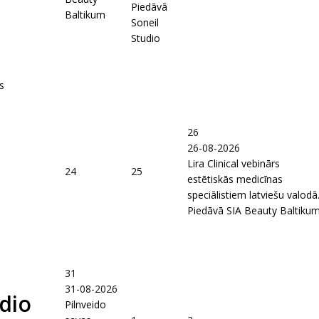
Piedāvā
Baltikum
Soneil
Studio
s
26
26-08-2026
Lira Clinical vebinārs
24
25
estētiskās medicīnas
speciālistiem latviešu valodā
Piedāvā SIA Beauty Baltiku
31
31-08-2026
udio
Pilnveido