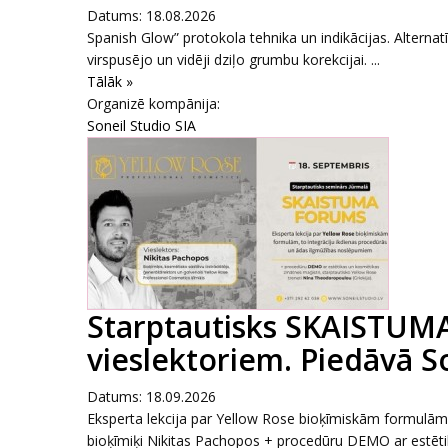
Datums: 18.08.2026
Spanish Glow” protokola tehnika un indikācijas. Alterna
virspusējo un vidēji dziļo grumbu korekcijai. ...
Tālāk »
Organizē kompānija:
Soneil Studio SIA
Starptautisks SKAISTUM
vieslektoriem. Piedāvā S
Datums: 18.09.2026
Eksperta lekcija par Yellow Rose bioķīmiskām formulām
bioķīmiķi Nikitas Pachopos + procedūru DEMO ar estētik