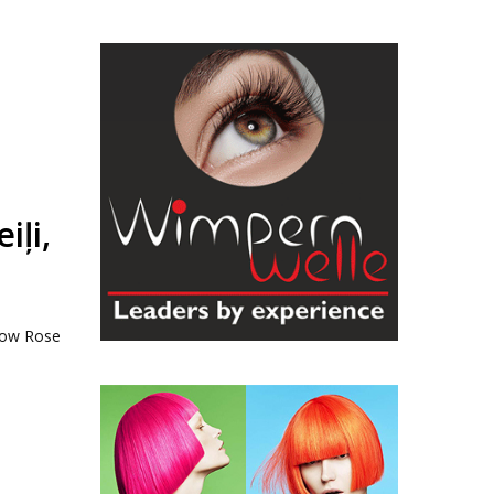
iļi,
llow Rose