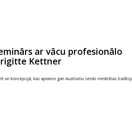
eminārs ar vācu profesionālo
igitte Kettner
urē un koncepcijā, kas apvieno gan Austrumu senās medicīnas tradīcij