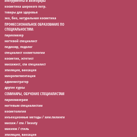
инструменты и аксессуары
косметика широкого потр.
товары для здоровья
эко, био, натуральная косметика
ПРОФЕССИОНАЛЬНОЕ ОБРАЗОВАНИЕ ПО
СПЕЦИАЛЬНОСТЯМ:
парикмахер
ногтевой специалист
педикюр, подолог
специалист косметологии
косметик, эстетист
массажист, спа специалист
эпиляция, ваксация
микропигментация
администратор
другие курсы
СЕМИНАРЫ, ОБУЧЕНИЕ СПЕЦИАЛИСТАМ
парикмахерам
ногтевым специалистам
косметология
инъекционные методы / хим.пилинги
массаж / спа / beauty
макияж / стиль
эпиляция, ваксация