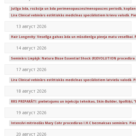
Jutīga āda, rozācija un āda perimenopauzes/menopauzes periodā, kopšana
Lira Clinical vebinārs estētiskās medicīnas speciālistiem krievu valodā. P
13 август 2026
Hair Longevity: Veselīga galvas āda un mūsdienīga pieeja matu veselībai. 
14 август 2026
Seminārs Liepājā: Natura Bisse Essential Shock (R)EVOLUTION procedūra /
17 август 2026
Lira Clinical vebinārs estētiskās medicīnas speciālistiem latviešu valodā.
18 август 2026
RRS PREPARĀTI: pielietojums un injekciju tehnikas, Skin-Builder, lipolītiķi, ’
19 август 2026
Intensīvi mitrinošās Mary Cohr procedūras I.H.C bezmaksas seminārs. Pi
20 август 2026