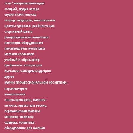
тату / микропигментация
солярий, студия загара
студия стиля, визажа
нетрад. медицина, психотерапия
центры здоровья, реабилитация
спортивный центр
распространитель косметики
поставщик оборудования
производитель косметики
магазин косметики
учебный и образ.центр
профессион. ассоциации
выставки, конкурсы индустрии
другое
МАРКИ ПРОФЕССИОНАЛЬНОЙ КОСМЕТИКИ:
парикмахерам
косметология
инъек.препараты, пилинги
макияж, краски для ресниц
перманентный макияж
маникюр, педикюр
солярии, косметика
оборудование для салонов