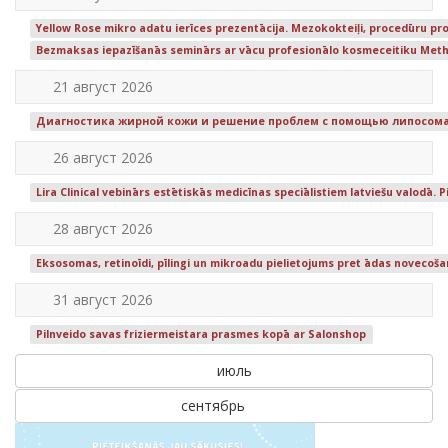
Yellow Rose mikro adatu ierīces prezentācija. Mezokokteiļi, procedūru prot
Bezmaksas iepazīšanās seminārs ar vācu profesionālo kosmeceitiku Meth
21 август 2026
Диагностика жирной кожи и решение проблем с помощью липосомально
26 август 2026
Lira Clinical vebinārs estētiskās medicīnas speciālistiem latviešu valodā.
28 август 2026
Eksosomas, retinoīdi, pīlingi un mikroadu pielietojums pret ādas novecoš
31 август 2026
Pilnveido savas friziermeistara prasmes kopā ar Salonshop
июль
сентябрь