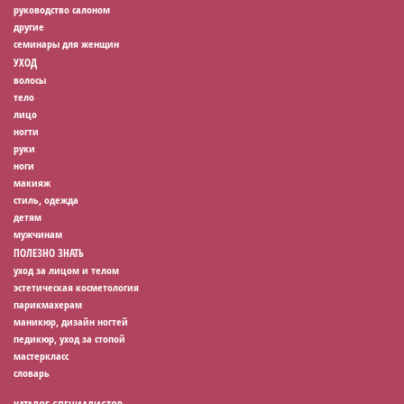
руководство салоном
другие
семинары для женщин
УХОД
волосы
тело
лицо
ногти
руки
ноги
макияж
стиль, одежда
детям
мужчинам
ПОЛЕЗНО ЗНАТЬ
уход за лицом и телом
эстетическая косметология
парикмахерам
маникюр, дизайн ногтей
педикюр, уход за стопой
мастеркласс
словарь