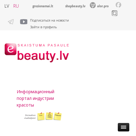
LV
RU
grozionamai.lt
shopbeauty.lv
alor.pro
Подписаться на новости
Зайти в профиль
Информационный
портал индустрии
красоты