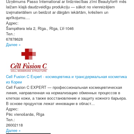
Uzņēmums Passo International ar tirdzniecības zīmi Beautyfor® mēs
laižam klajā daudzveidīgu produkciju — sākot no vienreizējiem
izejmateriāliem un beidzot ar dārgām iekārtām, krēsliem un
aprīkojumu....
Адрес:
Šampētera iela 2, Rīga.
,
Rīga
, LV-1046
Тел.:
67878628
Далее »
Cell Fusion C Expert - космецевтика и трансдермальная косметика
из Кореи
Cell Fusion C EXPERT — профессиональная космецевтическая
линия, направленная на нормализацию обменных процессов в
клетках кожи, а также восстановление и защиту кожного барьера.
В основе продуктов лежат инновации в област...
Адрес:
Pēc vienošanās
,
Rīga
Тел.:
26002118
Далее »