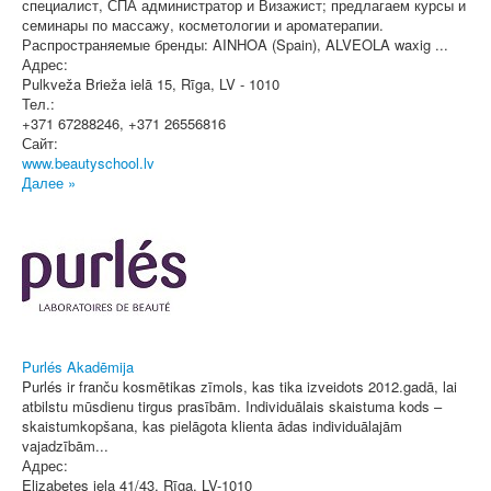
специалист, СПА администратор и Визажист; предлагаем курсы и
семинары по массажу, косметологии и ароматерапии.
Распространяемые бренды: AINHOA (Spain), ALVEOLA waxig ...
Адрес:
Pulkveža Brieža ielā 15
,
Rīga
, LV - 1010
Тел.:
+371 67288246, +371 26556816
Сайт:
www.beautyschool.lv
Далее »
Purlés Akadēmija
Purlés ir franču kosmētikas zīmols, kas tika izveidots 2012.gadā, lai
atbilstu mūsdienu tirgus prasībām. Individuālais skaistuma kods –
skaistumkopšana, kas pielāgota klienta ādas individuālajām
vajadzībām...
Адрес:
Elizabetes iela 41/43
,
Rīga
, LV-1010