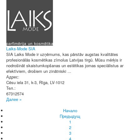
Laiks-Mode SIA
SIA Laiks Mode ir uzņēmums, kas pārstāv augstas kvalitātes
profesionālās kosmētikas zīmolus Latvijas tirgū. Mūsu mērķis ir
nodrošināt skaistumkopšanas un estētikas jomas speciālistus ar
efektīviem, drošiem un zinātniski ...
Адрес:
Cēsu iela 31, k-3
,
Rīga
, LV-1012
Тел.:
67312574
Далее »
Начало
Предыдущ
1
2
3
4