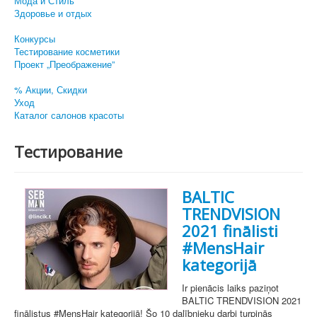
Мода и Стиль
Здоровье и отдых
Конкурсы
Тестирование косметики
Проект „Преображение”
% Акции, Скидки
Уход
Каталог салонов красоты
Тестирование
BALTIC
TRENDVISION
2021 finālisti
#MensHair
kategorijā
Ir pienācis laiks paziņot
BALTIC TRENDVISION 2021
finālistus #MensHair kategorijā! Šo 10 dalībnieku darbi turpinās