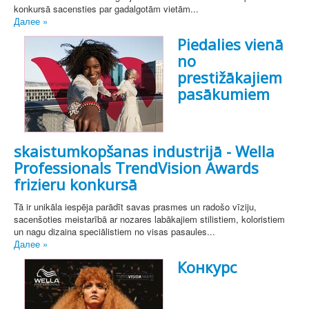
konkursā sacensties par gadalgotām vietām...
Далее »
Piedalies vienā
no
prestižākajiem
pasākumiem
skaistumkopšanas industrijā - Wella
Professionals TrendVision Awards
frizieru konkursā
Tā ir unikāla iespēja parādīt savas prasmes un radošo vīziju,
sacenšoties meistarībā ar nozares labākajiem stilistiem, koloristiem
un nagu dizaina speciālistiem no visas pasaules...
Далее »
Конкурс