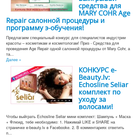
средства для
MARY COHR Age
Repair салонной процедуры и
программу э-обучения!
Предлагаем специальный конкурс для специалистов индустрии
красоты – косметикам и косметологам! Приз - Средства для
проведения Age Repair одной салонной процедуры от Mary Cohr, а
та...
Далее »
КОНКУРС e-
Beauty.lv:
Echosline Seliar
комплект по
уходу за
волосами!
Чтобы выйграть Echosline Seliar мини комплект: Шампунь + Маска
+ Флюид, тебе необходимо: 1. Нажимай LIKE и SHARE на
страничке e-beauty.lv в Facebookе. 2. В комментариях ответить
п...