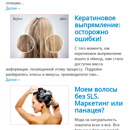
отношен...
Далее »
Кератиновое
выпрямление:
осторожно
ошибки!
С того момента, как
кератиновое выпрямление
вошло в обиход, нам стала
доступна масса
информации, посвященной этому процессу. Подробно
разбирались плюсы и минусы, производители гово...
Далее »
Моем волосы
без SLS.
Маркетинг или
панацея?
Мода на натуральность
охватила всех и всё. Все
больше и больше людей