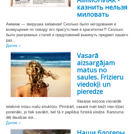
казнить нельзя
миловать
Аммиак — зверушка забавная! Сколько было негодования и
возмущения по поводу его присутствия в красителях?! Сколько
было разгромных статей и предложений выкинуть предмет нашего
раз...
Далее »
Vasarā
aizsargājam
matus no
saules. Frizieru
viedokļi un
pieredze
Vasaras sezona visvairāk
ietekmē mūsu matu struktūru. Pirmkārt, vasarā mati bieži vien kļūst
poraināki, jo tiek savākti, bet tā ir papildus fiziskā slodze. Karstuma
dēļ daudzas sie...
Далее »
Наши блогеры