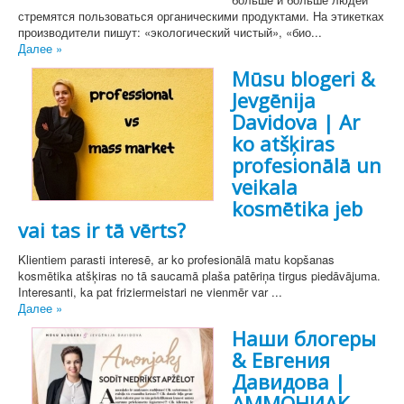
стремятся пользоваться органическими продуктами. На этикетках
производители пишут: «экологический чистый», «био...
Далее »
Mūsu blogeri &
Jevgēnija
Davidova | Ar
ko atšķiras
profesionālā un
veikala
kosmētika jeb
vai tas ir tā vērts?
Klientiem parasti interesē, ar ko profesionālā matu kopšanas
kosmētika atšķiras no tā saucamā plaša patēriņa tirgus piedāvājuma.
Interesanti, ka pat friziermeistari ne vienmēr var ...
Далее »
Наши блогеры
& Евгения
Давидова |
АММОНИАК -