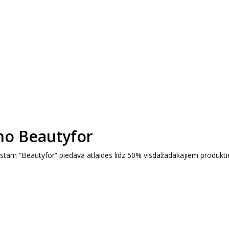
 no Beautyfor
gustam “Beautyfor” piedāvā atlaides līdz 50% visdažādākajiem produktie