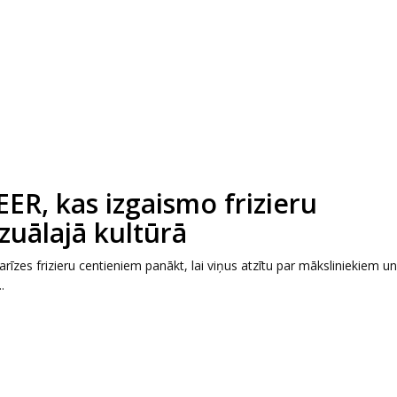
EER, kas izgaismo frizieru
zuālajā kultūrā
zes frizieru centieniem panākt, lai viņus atzītu par māksliniekiem un
.