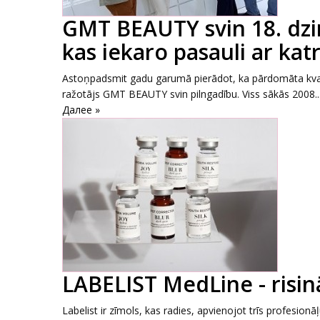
GMT BEAUTY svin 18. dzim
kas iekaro pasauli ar kat
Astoņpadsmit gadu garumā pierādot, ka pārdomāta kval
ražotājs GMT BEAUTY svin pilngadību. Viss sākās 2008..
Далее »
LABELIST MedLine - risin
Labelist ir zīmols, kas radies, apvienojot trīs profesion