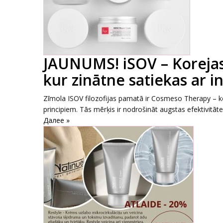
JAUNUMS! iSOV – Koreja
kur zinātne satiekas ar i
Zīmola ISOV filozofijas pamatā ir Cosmeso Therapy – ko
principiem. Tās mērķis ir nodrošināt augstas efektivitātes
Далее »