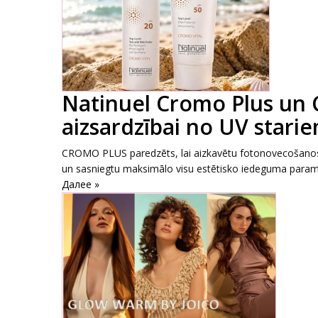
Natinuel Cromo Plus un 
aizsardzībai no UV stari
CROMO PLUS paredzēts, lai aizkavētu fotonovecošanos, 
un sasniegtu maksimālo visu estētisko iedeguma parame
Далее »