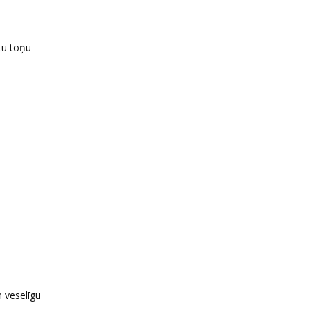
tu toņu
n veselīgu