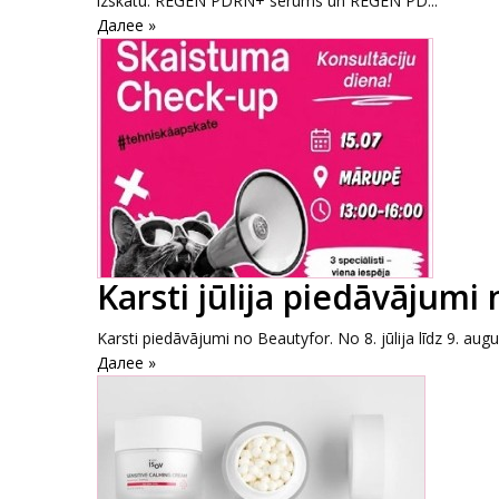
izskatu. REGEN PDRN+ serums un REGEN PD...
Далее »
Karsti jūlija piedāvājumi
Karsti piedāvājumi no Beautyfor. No 8. jūlija līdz 9. au
Далее »