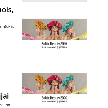
ols,
osmētikas
jai
esā. No