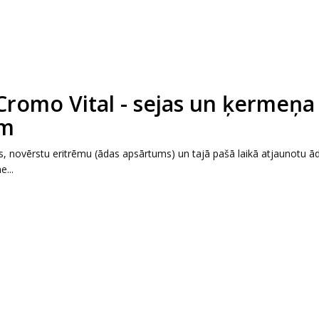
Cromo Vital - sejas un ķermeņa
em
novērstu eritrēmu (ādas apsārtums) un tajā pašā laikā atjaunotu ād
...