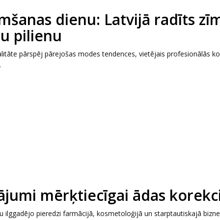
šanas dienu: Latvijā radīts zīm
ru pilienu
itāte pārspēj pārejošas modes tendences, vietējais profesionālās k
.
ājumi mērķtiecīgai ādas korekci
āļu ilggadējo pieredzi farmācijā, kosmetoloģijā un starptautiskajā bizn