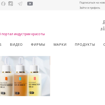
Подписаться на нов
Зайти в профиль
портал индустрии красоты
S
ВИДЕО
ФИРМЫ
МАРКИ
ПРОДУКТЫ