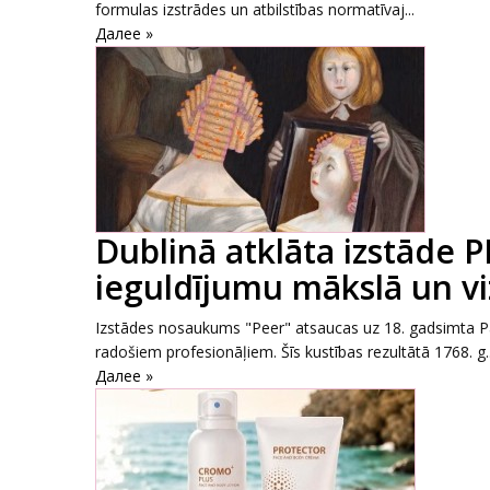
formulas izstrādes un atbilstības normatīvaj...
Далее »
Dublinā atklāta izstāde P
ieguldījumu mākslā un vi
Izstādes nosaukums "Peer" atsaucas uz 18. gadsimta Parī
radošiem profesionāļiem. Šīs kustības rezultātā 1768. g..
Далее »