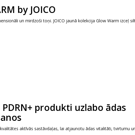
ARM by JOICO
nsionāli un mirdzoši toņi. JOICO jaunā kolekcija Glow Warm izceļ sil
.
as PDRN+ produkti uzlabo ādas
šanos
valitātes aktīvās sastāvdaļas, lai atjaunotu ādas vitalitāti, tvirtumu u