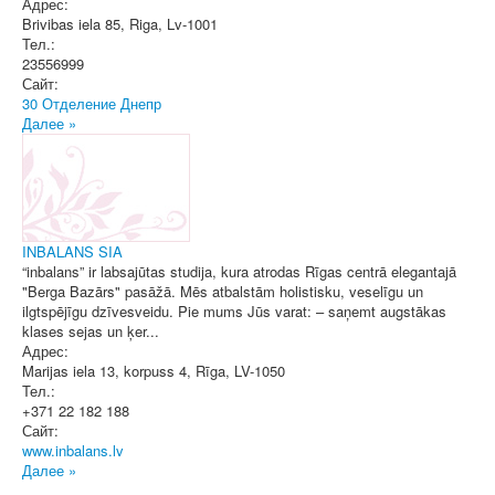
Адрес:
Brivibas iela 85
,
Riga
, Lv-1001
Тел.:
23556999
Сайт:
30 Отделение Днепр
Далее »
INBALANS SIA
“inbalans” ir labsajūtas studija, kura atrodas Rīgas centrā elegantajā
"Berga Bazārs" pasāžā. Mēs atbalstām holistisku, veselīgu un
ilgtspējīgu dzīvesveidu. Pie mums Jūs varat: – saņemt augstākas
klases sejas un ķer...
Адрес:
Marijas iela 13, korpuss 4
,
Rīga
, LV-1050
Тел.:
+371 22 182 188
Сайт:
www.inbalans.lv
Далее »