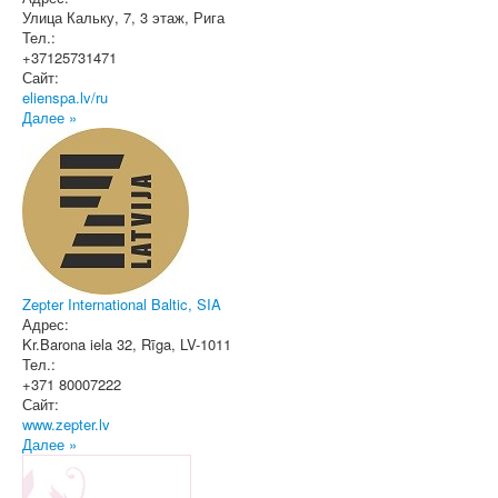
Улица Кальку, 7, 3 этаж
,
Рига
Тел.:
+37125731471
Сайт:
elienspa.lv/ru
Далее »
Zepter International Baltic, SIA
Адрес:
Kr.Barona iela 32
,
Rīga
, LV-1011
Тел.:
+371 80007222
Сайт:
www.zepter.lv
Далее »