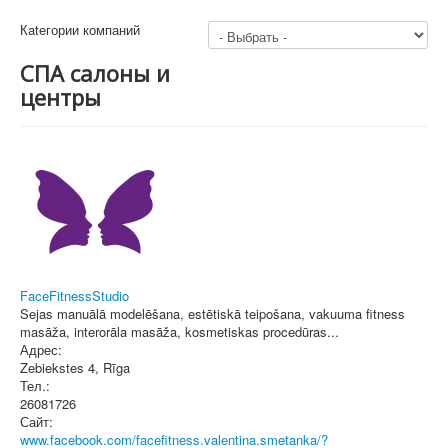
Кatегории компаний
СПА салоны и
центры
FaceFitnessStudio
Sejas manuālā modelēšana, estētiskā teipošana, vakuuma fitness
masāža, interorāla masāža, kosmetiskas procedūras...
Адрес:
Zebiekstes 4
,
Rīga
Тел.:
26081726
Сайт:
www.facebook.com/facefitness.valentina.smetanka/?