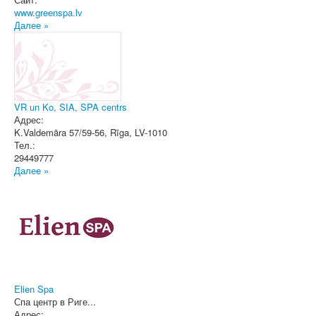
www.greenspa.lv
Далее »
VR un Ko, SIA, SPA centrs
Адрес:
K.Valdemāra 57/59-56
,
Rīga
, LV-1010
Тел.:
29449777
Далее »
Elien Spa
Спа центр в Риге...
Адрес: