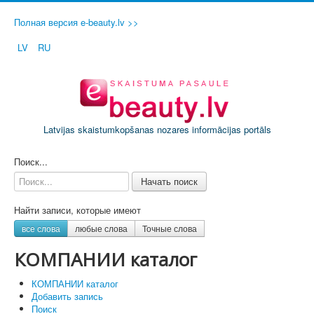
Полная версия e-beauty.lv >>
LV
RU
Latvijas skaistumkopšanas nozares informācijas portāls
ДОБАВИТЬ СВОЙ САЛОН / ФИРМУ
Поиск...
Начать поиск
Найти записи, которые имеют
все слова
любые слова
Точные слова
КОМПАНИИ каталог
КОМПАНИИ каталог
Добавить запись
Поиск