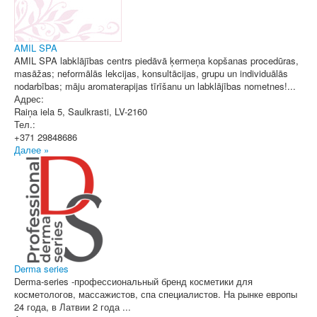
AMIL SPA
AMIL SPA labklājības centrs piedāvā ķermeņa kopšanas procedūras,
masāžas; neformālās lekcijas, konsultācijas, grupu un individuālās
nodarbības; māju aromaterapijas tīrīšanu un labklājības nometnes!...
Адрес:
Raiņa iela 5
,
Saulkrasti
, LV-2160
Тел.:
+371 29848686
Далее »
Derma series
Derma-series -профессиональный бренд косметики для
косметологов, массажистов, спа специалистов. На рынке европы
24 года, в Латвии 2 года ...