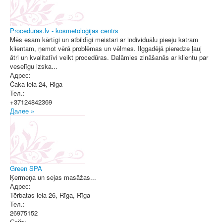
Proceduras.lv - kosmetoloģijas centrs
Mēs esam kārtīgi un atbildīgi meistari ar individuālu pieeju katram
klientam, ņemot vērā problēmas un vēlmes. Ilggadējā pieredze ļauj
ātri un kvalitatīvi veikt procedūras. Dalāmies zināšanās ar klientu par
veselīgu izska...
Адрес:
Čaka iela 24
,
Riga
Тел.:
+37124842369
Далее »
Green SPA
Ķermeņa un sejas masāžas...
Адрес:
Tērbatas iela 26, Rīga
,
Rīga
Тел.:
26975152
Сайт: