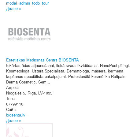
modal=admin_todo_tour
Далее »
Estētiskas Medicīnas Centrs BIOSENTA
Iekārtas ādas atjaunošanai, liekā svara likvidēšanai. NanoPeel pīlingi.
Kosmetologa, Uztura Specialista, Dermatologa, masiera, ķermeņa
kopšanas speciālista pakalpojumi. Profesionālā kosmētika Retipalm
Derma Cosmetic. Sem...
Адрес:
Nīcgales 5
,
Rīga
, LV-1035
Тел.:
67799110
Сайт:
biosenta.lv
Далее »