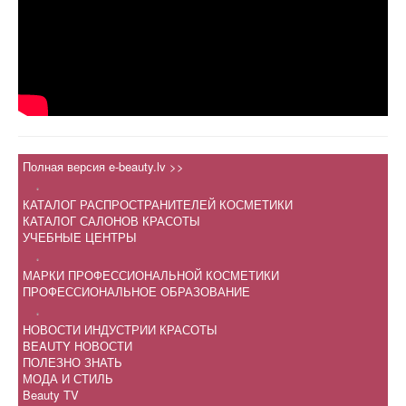
Полная версия e-beauty.lv >>
.
КАТАЛОГ РАСПРОСТРАНИТЕЛЕЙ КОСМЕТИКИ
КАТАЛОГ САЛОНОВ КРАСОТЫ
УЧЕБНЫЕ ЦЕНТРЫ
.
МАРКИ ПРОФЕССИОНАЛЬНОЙ КОСМЕТИКИ
ПРОФЕССИОНАЛЬНОЕ ОБРАЗОВАНИЕ
.
НОВОСТИ ИНДУСТРИИ КРАСОТЫ
BEAUTY НОВОСТИ
ПОЛЕЗНО ЗНАТЬ
МОДА И СТИЛЬ
Beauty TV