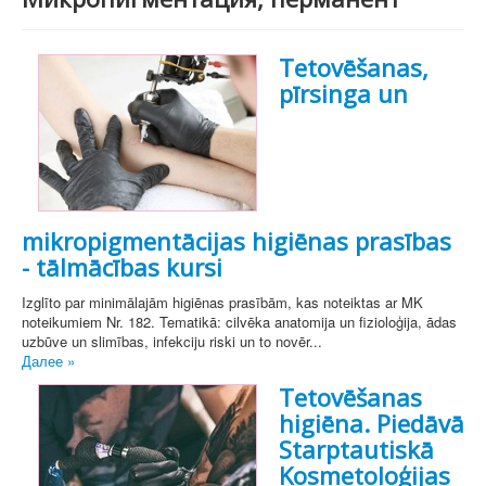
Tetovēšanas,
pīrsinga un
mikropigmentācijas higiēnas prasības
- tālmācības kursi
Izglīto par minimālajām higiēnas prasībām, kas noteiktas ar MK
noteikumiem Nr. 182. Tematikā: cilvēka anatomija un fizioloģija, ādas
uzbūve un slimības, infekciju riski un to novēr...
Далее »
Tetovēšanas
higiēna. Piedāvā
Starptautiskā
Kosmetoloģijas