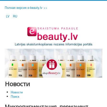
Полная версия e-beauty.lv >>
LV
RU
Latvijas skaistumkopšanas nozares informācijas portāls
Новости
Новости
Поиск
Микропигментация, перманент