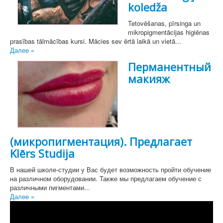
koledža
Tetovēšanas, pīrsinga un
mikropigmentācijas higiēnas
prasības tālmācības kursi. Mācies sev ērtā laikā un vietā...
Далее »
Перманентный
макияж
(микропигментация). Предлагает
Klērs Studija
В нашей школе-студии у Вас будет возможность пройти обучение
на различном оборудовании. Также мы предлагаем обучение с
различными пигментами...
Далее »