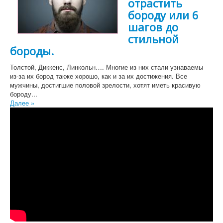
отрастить
бороду или 6
шагов до
стильной
бороды.
Толстой, Диккенс, Линкольн…. Многие из них стали узнаваемы
из-за их бород также хорошо, как и за их достижения. Все
мужчины, достигшие половой зрелости, хотят иметь красивую
бороду...
Далее »