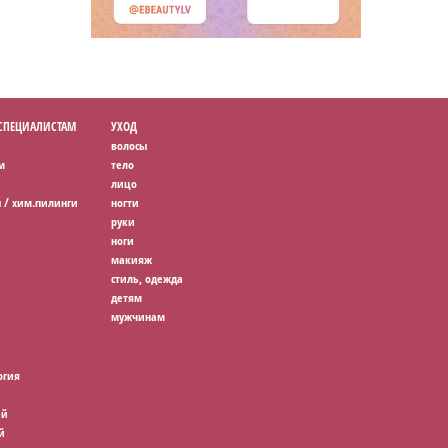
 СПЕЦИАЛИСТАМ
УХОД
волосы
м
тело
лицо
 / хим.пилинги
ногти
руки
ноги
макияж
стиль, одежда
детям
мужчинам
огия
ей
й