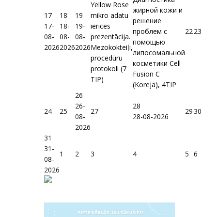
Yellow Rose
жирной кожи и
17
18
19
mikro adatu
решение
17-
18-
19-
ierīces
проблем с
22
23
08-
08-
08-
prezentācija.
помощью
2026
2026
2026
Mezokokteiļi,
липосомальной
procedūru
косметики Cell
protokoli (7
Fusion C
TIP)
(Koreja), 4TIP
26
26-
28
24
25
27
29
30
08-
28-08-2026
2026
31
31-
1
2
3
4
5
6
08-
2026