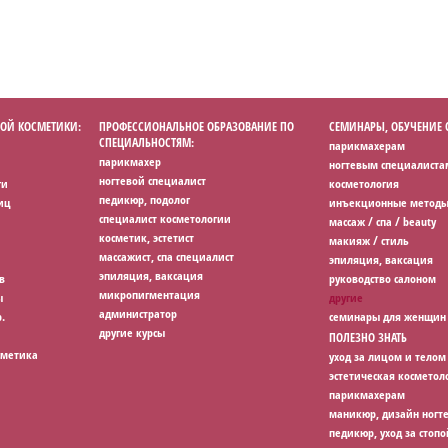
ОЙ КОСМЕТИКИ:
ПРОФЕССИОНАЛЬНОЕ ОБРАЗОВАНИЕ ПО
СЕМИНАРЫ, ОБУЧЕНИЕ
СПЕЦИАЛЬНОСТЯМ:
парикмахерам
парикмахер
ногтевым специалиста
ногтевой специалист
ги
косметология
педикюр, подолог
иц
инъекционные методы
специалист косметологии
массаж / спа / beauty
косметик, эстетист
макияж / стиль
массажист, спа специалист
эпиляция, ваксация
эпиляция, ваксация
в
руководство салоном
микропигментация
ы
другие
администратор
.
семинары для женщин
другие курсы
ПОЛЕЗНО ЗНАТЬ
сметика
уход за лицом и телом
эстетическая косметол
парикмахерам
маникюр, дизайн ногт
педикюр, уход за стопо