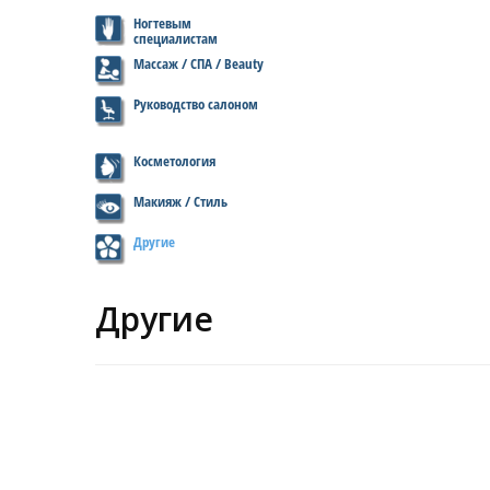
Ногтевым
специалистам
Массаж / СПА / Beauty
Руководство салоном
Косметология
Макияж / Стиль
Другие
Другие