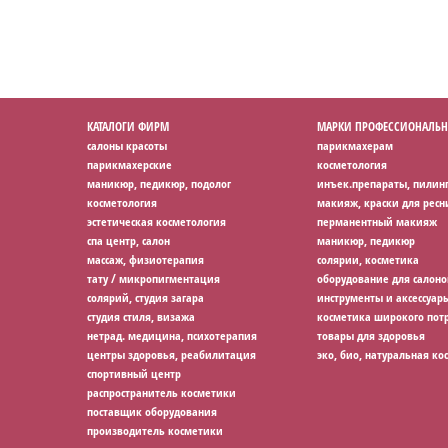
КАТАЛОГИ ФИРМ
МАРКИ ПРОФЕССИОНАЛЬН
салоны красоты
парикмахерам
парикмахерские
косметология
маникюр, педикюр, подолог
инъек.препараты, пилин
косметология
макияж, краски для ресн
эстетическая косметология
перманентный макияж
спа центр, салон
маникюр, педикюр
массаж, физиотерапия
солярии, косметика
тату / микропигментация
оборудование для салоно
солярий, студия загара
инструменты и аксессуар
студия стиля, визажа
косметика широкого потр
нетрад. медицина, психотерапия
товары для здоровья
центры здоровья, реабилитация
эко, био, натуральная ко
спортивный центр
распространитель косметики
поставщик оборудования
производитель косметики