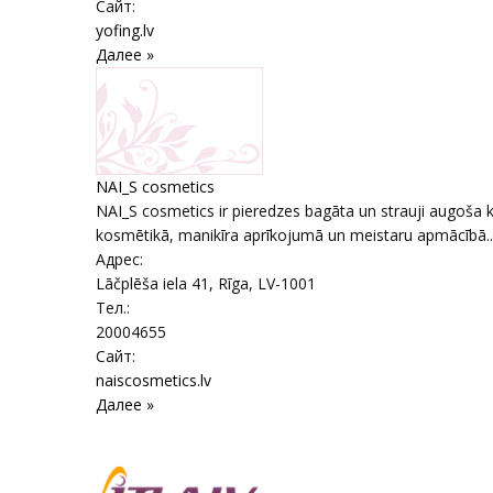
Сайт:
yofing.lv
Далее »
NAI_S cosmetics
NAI_S cosmetics ir pieredzes bagāta un strauji augoša 
kosmētikā, manikīra aprīkojumā un meistaru apmācībā...
Адрес:
Lāčplēša iela 41
,
Rīga
, LV-1001
Тел.:
20004655
Сайт:
naiscosmetics.lv
Далее »