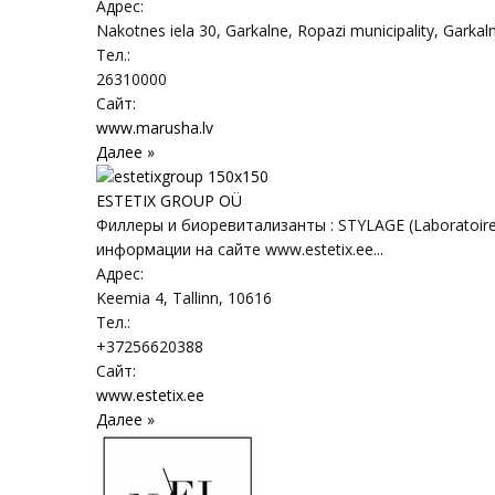
Адрес:
Nakotnes iela 30, Garkalne, Ropazi municipality
,
Garkal
Тел.:
26310000
Сайт:
www.marusha.lv
Далее »
ESTETIX GROUP OÜ
Филлеры и биоревитализанты : STYLAGE (Laboratoires 
информации на сайте www.estetix.ee...
Адрес:
Keemia 4
,
Tallinn
, 10616
Тел.:
+37256620388
Сайт:
www.estetix.ee
Далее »