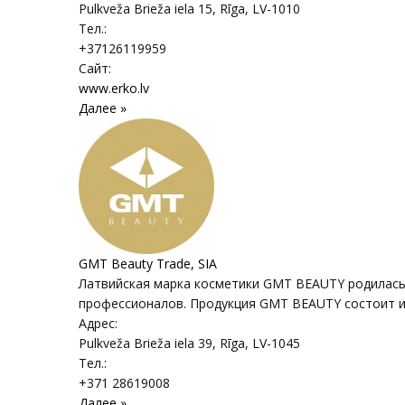
Pulkveža Brieža iela 15
,
Rīga
, LV-1010
Тел.:
+37126119959
Сайт:
www.erko.lv
Далее »
GMT Beauty Trade, SIA
Латвийская марка косметики GMT BEAUTY родилась 
профессионалов. Продукция GMT BEAUTY состоит из
Адрес:
Pulkveža Brieža iela 39
,
Rīga
, LV-1045
Тел.:
+371 28619008
Далее »