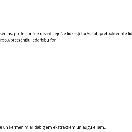
as: profesionālie dezinficējošie līdzekļi forAsept, pretbakteriālie līd
obu/pretsēnīšu iedarbību for...
i un ķermenim ar dabīgiem ekstraktiem un augu eļļām....