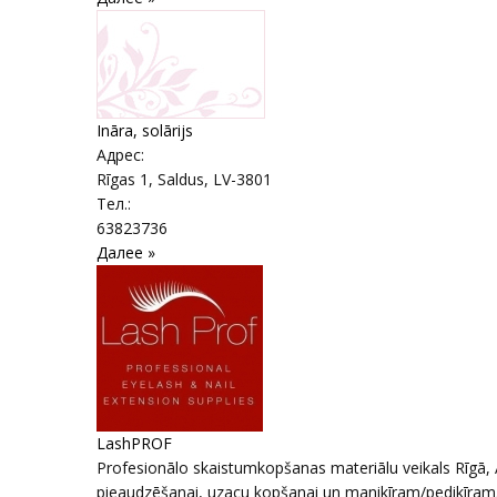
Ināra, solārijs
Адрес:
Rīgas 1
,
Saldus
, LV-3801
Тел.:
63823736
Далее »
LashPROF
Profesionālo skaistumkopšanas materiālu veikals Rīgā, 
pieaudzēšanai, uzacu kopšanai un manikīram/pedikīram..