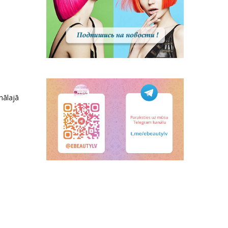
nālajā