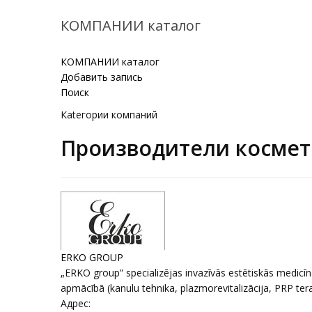
КОМПАНИИ каталог
КОМПАНИИ каталог
Добавить запись
Поиск
Кatегории компаний
Производители косме
ERKO GROUP
„ERKO group” specializējas invazīvās estētiskās medicīn
apmācībā (kanulu tehnika, plazmorevitalizācija, PRP terapi
Адрес: