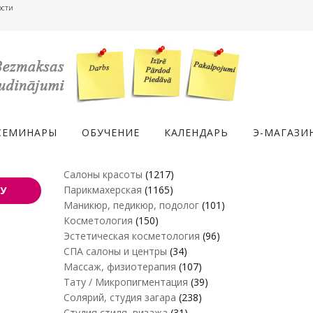
ости
СЕМИНАРЫ
ОБУЧЕНИЕ
КАЛЕНДАРЬ
Э-МАГАЗИ
Салоны красоты
(1217)
Парикмахерская
(1165)
У
Маникюр, педикюр, подолог
(101)
Косметология
(150)
Эстетическая косметология
(96)
СПА салоны и центры
(34)
Массаж, физиотерапия
(107)
Тату / Микропигментация
(39)
Солярий, студия загара
(238)
Студия стиля, визажа
(31)