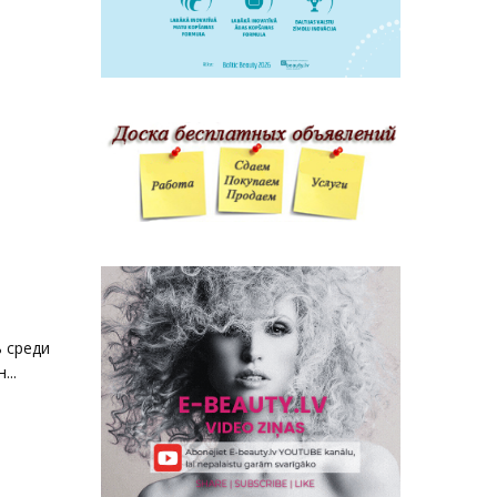
 среди
..