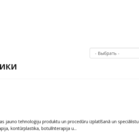
тики
as jauno tehnoloģiju produktu un procedūru izplatīšanā un speciālistu
ja, kontūrplastika, botulīnterapija u...