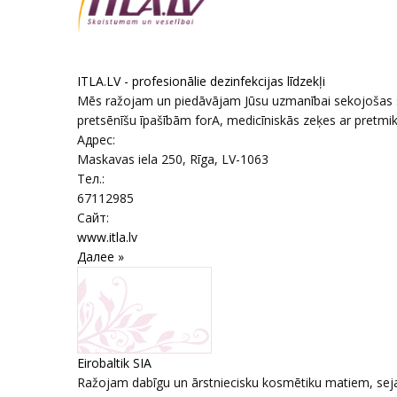
ITLA.LV - profesionālie dezinfekcijas līdzekļi
Mēs ražojam un piedāvājam Jūsu uzmanībai sekojošas sērij
pretsēnīšu īpašībām forA, medicīniskās zeķes ar pretmikr
Адрес:
Maskavas iela 250
,
Rīga
, LV-1063
Тел.:
67112985
Сайт:
www.itla.lv
Далее »
Eirobaltik SIA
Ražojam dabīgu un ārstniecisku kosmētiku matiem, seja