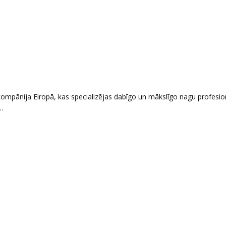
kompānija Eiropā, kas specializējas dabīgo un mākslīgo nagu profesio
.