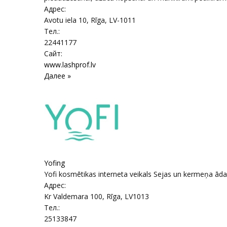
Адрес:
Avotu iela 10
,
Rīga
, LV-1011
Тел.:
22441177
Сайт:
www.lashprof.lv
Далее »
Yofing
Yofi kosmētikas interneta veikals Sejas un kermeņa ā
Адрес:
Kr Valdemara 100
,
Rīga
, LV1013
Тел.:
25133847