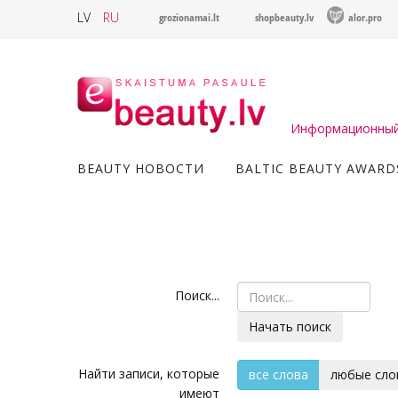
LV
RU
grozionamai.lt
shopbeauty.lv
alor.pro
Информационный 
BEAUTY НОВОСТИ
BALTIC BEAUTY AWARD
Поиск...
Начать поиск
Найти записи, которые
все слова
любые сло
имеют