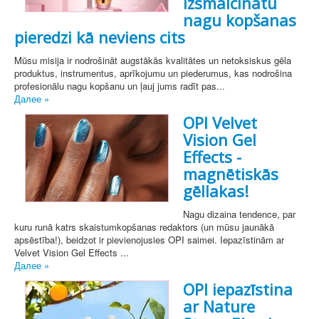
izsmalcinātu
nagu kopšanas
pieredzi kā neviens cits
Mūsu misija ir nodrošināt augstākās kvalitātes un netoksiskus gēla
produktus, instrumentus, aprīkojumu un piederumus, kas nodrošina
profesionālu nagu kopšanu un ļauj jums radīt pas...
Далее »
OPI Velvet
Vision Gel
Effects -
magnētiskās
gēllakas!
Nagu dizaina tendence, par
kuru runā katrs skaistumkopšanas redaktors (un mūsu jaunākā
apsēstība!), beidzot ir pievienojusies OPI saimei. Iepazīstinām ar
Velvet Vision Gel Effects ...
Далее »
OPI iepazīstina
ar Nature