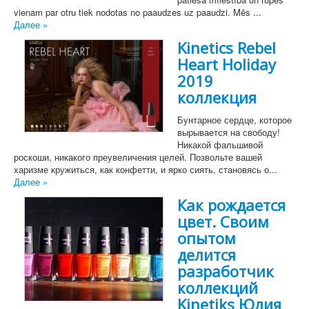
vienam par otru tiek nodotas no paaudzes uz paaudzi. Mēs ...
Далее »
Kinetics Rebel
Heart Holiday
2019
коллекция
Бунтарное сердце, которое
вырывается на свободу!
Никакой фальшивой
роскоши, никакого преувеличения целей. Позвольте вашей
харизме кружиться, как конфетти, и ярко сиять, становясь о...
Далее »
Как рождается
цвет. Своим
опытом
делится
разработчик
коллекций
Kinetiks Юлия