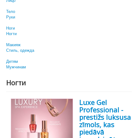
Лицо
Тело
Руки
Ноги
Ногти
Макияж
Стиль, одежда
Детям
Мужчинам
Ногти
Luxe Gel
Professional -
prestižs luksusa
zīmols, kas
piedāvā