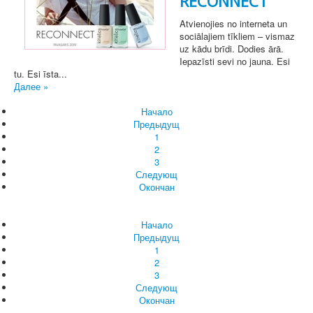
RECONNECT
Atvienojies no interneta un
sociālajiem tīkliem – vismaz
uz kādu brīdi. Dodies ārā.
Iepazīsti sevi no jauna. Esi
tu. Esi īsta...
Далее »
Начало
Предыдущ
1
2
3
Следующ
Окончан
Начало
Предыдущ
1
2
3
Следующ
Окончан