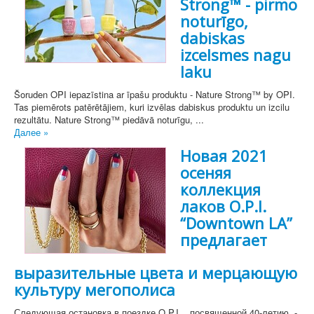
Strong™ - pirmo
noturīgo,
dabiskas
izcelsmes nagu
laku
Šoruden OPI iepazīstina ar īpašu produktu - Nature Strong™ by OPI.
Tas piemērots patērētājiem, kuri izvēlas dabiskus produktu un izcilu
rezultātu. Nature Strong™ piedāvā noturīgu, ...
Далее »
Новая 2021
осеняя
коллекция
лаков O.P.I.
“Downtown LA”
предлагает
выразительные цвета и мерцающую
культуру мегополиса
Следующая остановка в поездке O.P.I. , посвященной 40-летию, -