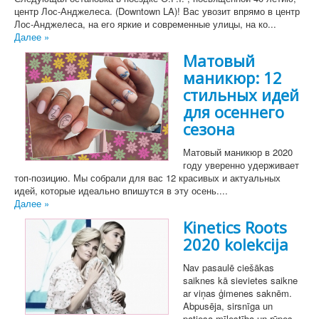
центр Лос-Анджелеса. (Downtown LA)! Вас увозит впрямо в центр
Лос-Анджелеса, на его яркие и современные улицы, на ко...
Далее »
Матовый
маникюр: 12
стильных идей
для осеннего
сезона
Матовый маникюр в 2020
году уверенно удерживает
топ-позицию. Мы собрали для вас 12 красивых и актуальных
идей, которые идеально впишутся в эту осень....
Далее »
Kinetics Roots
2020 kolekcija
Nav pasaulē ciešākas
saiknes kā sievietes saikne
ar viņas ģimenes saknēm.
Abpusēja, sirsnīga un
patiesa mīlestība un rūpes