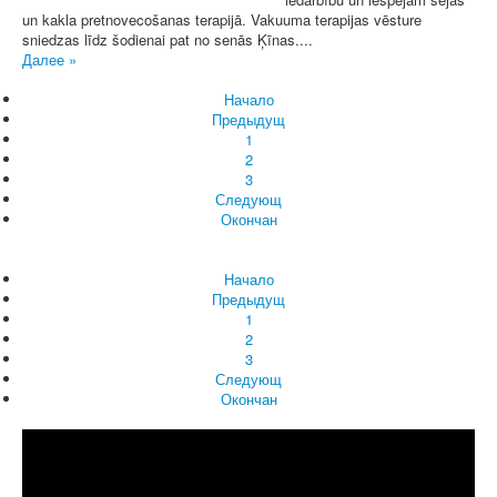
un kakla pretnovecošanas terapijā. Vakuuma terapijas vēsture
sniedzas līdz šodienai pat no senās Ķīnas....
Далее »
Начало
Предыдущ
1
2
3
Следующ
Окончан
Начало
Предыдущ
1
2
3
Следующ
Окончан