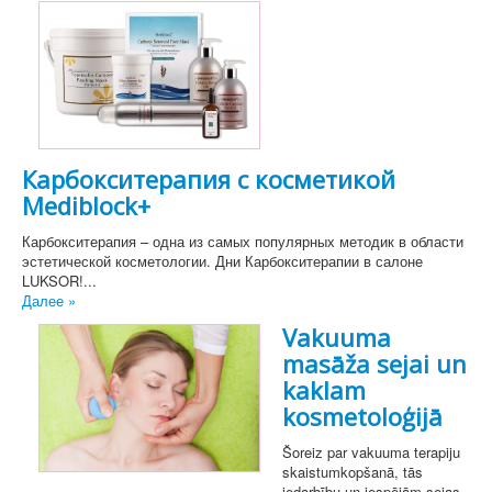
Карбокситерапия с косметикой
Mediblock+
Карбокситерапия – одна из самых популярных методик в области
эстетической косметологии. Дни Карбокситерапии в салоне
LUKSOR!...
Далее »
Vakuuma
masāža sejai un
kaklam
kosmetoloģijā
Šoreiz par vakuuma terapiju
skaistumkopšanā, tās
iedarbību un iespējām sejas