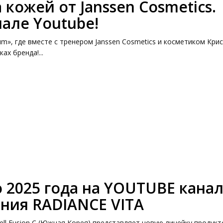
 кожей от Janssen Cosmetics.
але Youtube!
kum», где вместе с тренером Janssen Cosmetics и косметиком Кри
х бренда!...
 2025 года на YOUTUBE канал
иния RADIANCE VITA
ll Fusion C (Южная Корея) представляет новую линейку продукт