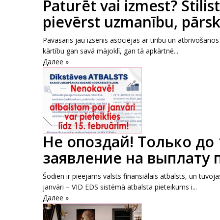
Paturēt vai izmest? Stili
pievērst uzmanību, pārsk
Pavasaris jau izsenis asociējas ar tīrību un atbrīvošanos 
kārtību gan savā mājoklī, gan tā apkārtnē...
Далее »
Не опоздай! Только до
заявление на выплату 
Šodien ir pieejams valsts finansiālais atbalsts, un tuvoj
janvāri – VID EDS sistēmā atbalsta pieteikums i...
Далее »