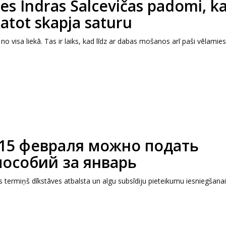
stes Indras Salcevičas padomi, 
atot skapja saturu
no visa liekā. Tas ir laiks, kad līdz ar dabas mošanos arī paši vēlamies
 15 февраля можно подать
пособий за январь
as termiņš dīkstāves atbalsta un algu subsīdiju pieteikumu iesniegšanai