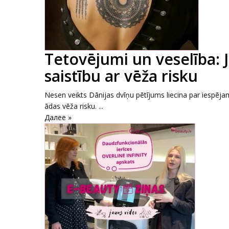
Tetovējumi un veselība: 
saistību ar vēža risku
Nesen veikts Dānijas dvīņu pētījums liecina par iespēja
ādas vēža risku. ...
Далее »