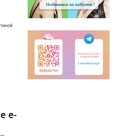
стиной
е e-
ов