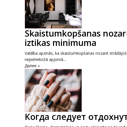
Skaistumkopšanas nozarē 
iztikas minimuma
Valdība apzinās, ka skaistumkopšanas nozarē strādājo
nepietiekošā apjomā...
Далее »
Когда следует отдохну