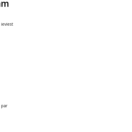
kam
 ieviest
 par