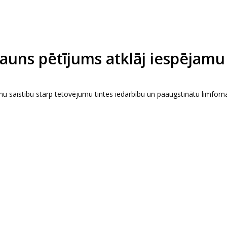
Jauns pētījums atklāj iespējamu
mu saistību starp tetovējumu tintes iedarbību un paaugstinātu limfom