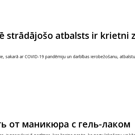
strādājošo atbalsts ir krietni
šie, sakarā ar COVID-19 pandēmiju un darbības ierobežošanu, atbals
ть от маникюра с гель-лаком