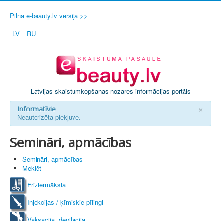
Pilnā e-beauty.lv versija >>
LV
RU
Latvijas skaistumkopšanas nozares informācijas portāls
×
Informatīvie
Neautorizēta piekļuve.
Semināri, apmācības
Semināri, apmācības
Meklēt
Friziermāksla
Injekcijas / ķīmiskie pīlingi
Vaksācija, depilācija