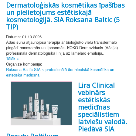
Dermatoloģiskās kosmētikas īpašības
un pielietojums estētiskajā
kosmetoloģijā. SIA Roksana Baltic (5
TIP)
Datums: 01.10.2026
Ādas šūnu atjaunojoša terapija ar bioloģisko vielu transdermālo
piegādi nanosomās un liposomās. KOKO Dermaviduals (Vācija) –
profesionālā dermatoloģiskā līnija uz lamelāro emulsiju...
Tālāk »
Organizē kompānija:
Roksana Baltic SIA > profesionālā ārstnieciskā kosmētika un
estētiskā medicīna
Lira Clinical
vebinārs
estētiskās
medicīnas
speciālistiem
latviešu valodā.
Piedāvā SIA
Beauty Baltikum