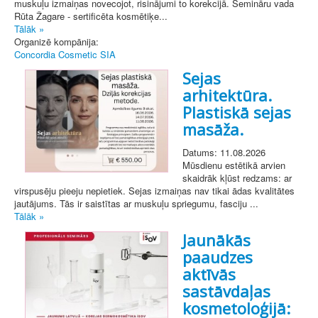
muskuļu izmaiņas novecojot, risinājumi to korekcijā. Semināru vada
Rūta Žagare - sertificēta kosmētiķe...
Tālāk »
Organizē kompānija:
Concordia Cosmetic SIA
Sejas
arhitektūra.
Plastiskā sejas
masāža.
Datums: 11.08.2026
Mūsdienu estētikā arvien
skaidrāk kļūst redzams: ar
virspusēju pieeju nepietiek. Sejas izmaiņas nav tikai ādas kvalitātes
jautājums. Tās ir saistītas ar muskuļu spriegumu, fasciju ...
Tālāk »
Jaunākās
paaudzes
aktīvās
sastāvdaļas
kosmetoloģijā: