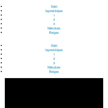
Sākt
Iepriekšējais
1
2
3
Nākošais
Beigas
Sākt
Iepriekšējais
1
2
3
Nākošais
Beigas