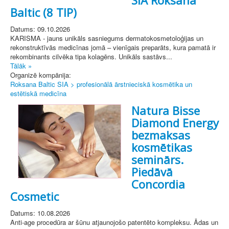
Baltic (8 TIP)
Datums: 09.10.2026
KARISMA - jauns unikāls sasniegums dermatokosmetoloģijas un
rekonstruktīvās medicīnas jomā – vienīgais preparāts, kura pamatā ir
rekombinants cilvēka tipa kolagēns. Unikāls sastāvs...
Tālāk »
Organizē kompānija:
Roksana Baltic SIA > profesionālā ārstnieciskā kosmētika un
estētiskā medicīna
Natura Bisse
Diamond Energy
bezmaksas
kosmētikas
seminārs.
Piedāvā
Concordia
Cosmetic
Datums: 10.08.2026
Anti-age procedūra ar šūnu atjaunojošo patentēto kompleksu. Ādas un