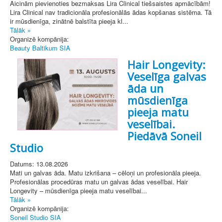
Aicinām pievienoties bezmaksas Lira Clinical tiešsaistes apmācībām!
Lira Clinical nav tradicionāla profesionālās ādas kopšanas sistēma. Tā
ir mūsdienīga, zinātnē balstīta pieeja kl...
Tālāk »
Organizē kompānija:
Beauty Baltikum SIA
Hair Longevity:
Veselīga galvas
āda un
mūsdienīga
pieeja matu
veselībai.
Piedāvā Soneil
Studio
Datums: 13.08.2026
Mati un galvas āda. Matu izkrišana – cēloņi un profesionāla pieeja.
Profesionālas procedūras matu un galvas ādas veselībai. Hair
Longevity – mūsdienīga pieeja matu veselībai...
Tālāk »
Organizē kompānija:
Soneil Studio SIA