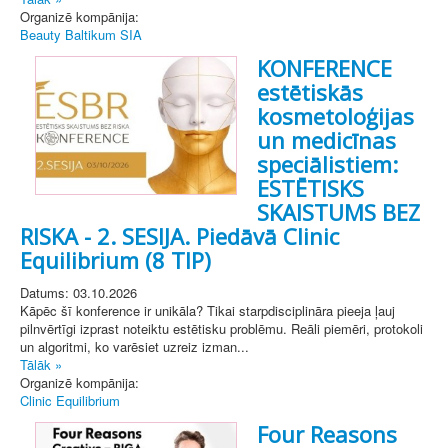
Organizē kompānija:
Beauty Baltikum SIA
KONFERENCE
estētiskās
kosmetoloģijas
un medicīnas
speciālistiem:
ESTĒTISKS
SKAISTUMS BEZ
RISKA - 2. SESIJA. Piedāvā Clinic
Equilibrium (8 TIP)
Datums: 03.10.2026
Kāpēc šī konference ir unikāla? Tikai starpdisciplināra pieeja ļauj
pilnvērtīgi izprast noteiktu estētisku problēmu. Reāli piemēri, protokoli
un algoritmi, ko varēsiet uzreiz izman...
Tālāk »
Organizē kompānija:
Clinic Equilibrium
Four Reasons