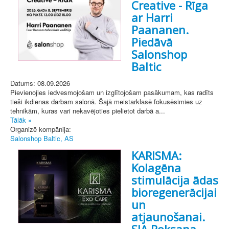
Creative - Rīga
ar Harri
Paananen.
Piedāvā
Salonshop
Baltic
Datums: 08.09.2026
Pievienojies iedvesmojošam un izglītojošam pasākumam, kas radīts
tieši ikdienas darbam salonā. Šajā meistarklasē fokusēsimies uz
tehnikām, kuras vari nekavējoties pielietot darbā a...
Tālāk »
Organizē kompānija:
Salonshop Baltic, AS
KARISMA:
Kolagēna
stimulācija ādas
bioregenerācijai
un
atjaunošanai.
SIA Roksana