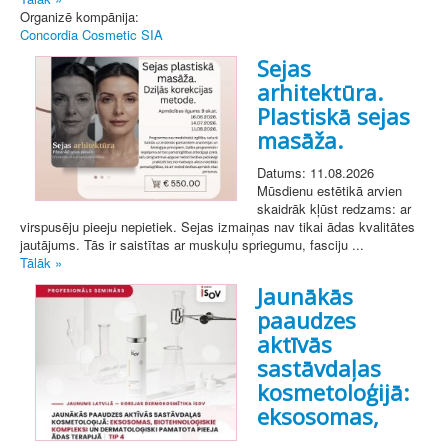
Organizē kompānija:
Concordia Cosmetic SIA
Sejas
arhitektūra.
Plastiskā sejas
masāža.
Datums: 11.08.2026
Mūsdienu estētikā arvien
skaidrāk kļūst redzams: ar
virspusēju pieeju nepietiek. Sejas izmaiņas nav tikai ādas kvalitātes
jautājums. Tās ir saistītas ar muskuļu spriegumu, fasciju ...
Tālāk »
Jaunākās
paaudzes
aktīvās
sastāvdaļas
kosmetoloģijā:
eksosomas,