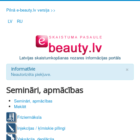
Pilnā e-beauty.lv versija >>
LV
RU
Latvijas skaistumkopšanas nozares informācijas portāls
×
Informatīvie
Neautorizēta piekļuve.
Semināri, apmācības
Semināri, apmācības
Meklēt
Friziermāksla
Injekcijas / ķīmiskie pīlingi
Vaksācija, depilācija