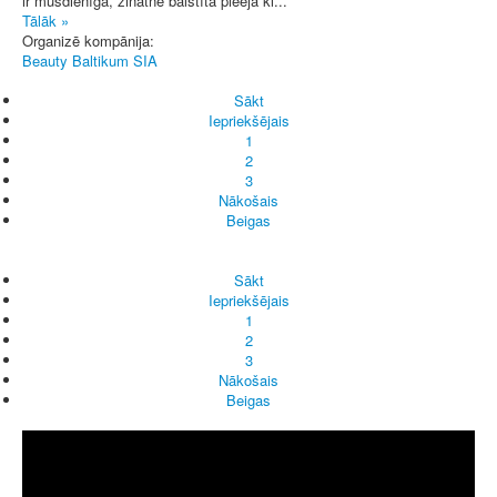
ir mūsdienīga, zinātnē balstīta pieeja kl...
Tālāk »
Organizē kompānija:
Beauty Baltikum SIA
Sākt
Iepriekšējais
1
2
3
Nākošais
Beigas
Sākt
Iepriekšējais
1
2
3
Nākošais
Beigas