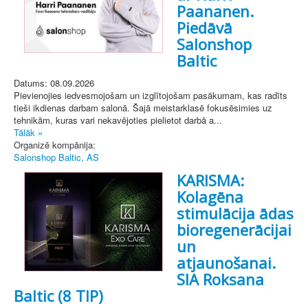
Paananen.
Piedāvā
Salonshop
Baltic
Datums: 08.09.2026
Pievienojies iedvesmojošam un izglītojošam pasākumam, kas radīts
tieši ikdienas darbam salonā. Šajā meistarklasē fokusēsimies uz
tehnikām, kuras vari nekavējoties pielietot darbā a...
Tālāk »
Organizē kompānija:
Salonshop Baltic, AS
KARISMA:
Kolagēna
stimulācija ādas
bioregenerācijai
un
atjaunošanai.
SIA Roksana
Baltic (8 TIP)