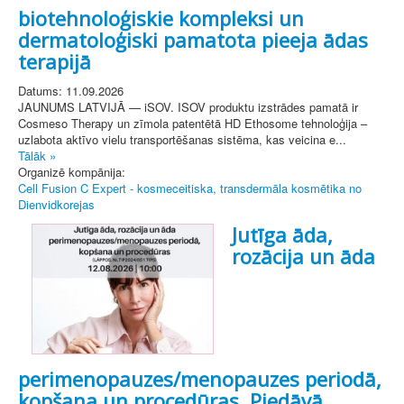
biotehnoloģiskie kompleksi un
dermatoloģiski pamatota pieeja ādas
terapijā
Datums: 11.09.2026
JAUNUMS LATVIJĀ — iSOV. ISOV produktu izstrādes pamatā ir
Cosmeso Therapy un zīmola patentētā HD Ethosome tehnoloģija –
uzlabota aktīvo vielu transportēšanas sistēma, kas veicina e...
Tālāk »
Organizē kompānija:
Cell Fusion C Expert - kosmeceitiska, transdermāla kosmētika no
Dienvidkorejas
Jutīga āda,
rozācija un āda
perimenopauzes/menopauzes periodā,
kopšana un procedūras. Piedāvā