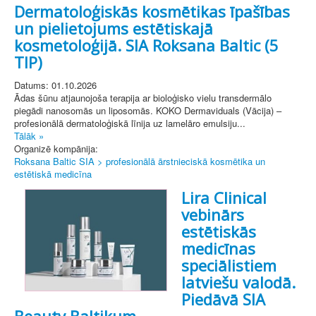
Dermatoloģiskās kosmētikas īpašības
un pielietojums estētiskajā
kosmetoloģijā. SIA Roksana Baltic (5
TIP)
Datums: 01.10.2026
Ādas šūnu atjaunojoša terapija ar bioloģisko vielu transdermālo
piegādi nanosomās un liposomās. KOKO Dermaviduals (Vācija) –
profesionālā dermatoloģiskā līnija uz lamelāro emulsiju...
Tālāk »
Organizē kompānija:
Roksana Baltic SIA > profesionālā ārstnieciskā kosmētika un
estētiskā medicīna
Lira Clinical
vebinārs
estētiskās
medicīnas
speciālistiem
latviešu valodā.
Piedāvā SIA
Beauty Baltikum