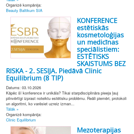
Organizē kompānija:
Beauty Baltikum SIA
KONFERENCE
estētiskās
kosmetoloģijas
un medicīnas
speciālistiem:
ESTĒTISKS
SKAISTUMS BEZ
RISKA - 2. SESIJA. Piedāvā Clinic
Equilibrium (8 TIP)
Datums: 03.10.2026
Kāpēc šī konference ir unikāla? Tikai starpdisciplināra pieeja ļauj
pilnvērtīgi izprast noteiktu estētisku problēmu. Reāli piemēri, protokoli
un algoritmi, ko varēsiet uzreiz izman...
Tālāk »
Organizē kompānija:
Clinic Equilibrium
Mezoterapijas