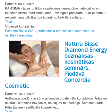
Datums: 09.10.2026
KARISMA - jauns unikāls sasniegums dermatokosmetoloģijas un
rekonstruktīvās medicīnas jomā – vienīgais preparāts, kura pamatā ir
rekombinants cilvēka tipa kolagēns. Unikāls sastāvs...
Tālāk »
Organizē kompānija:
Roksana Baltic SIA > profesionālā ārstnieciskā kosmētika un
estētiskā medicīna
Natura Bisse
Diamond Energy
bezmaksas
kosmētikas
seminārs.
Piedāvā
Concordia
Cosmetic
Datums: 10.08.2026
Anti-age procedūra ar šūnu atjaunojošo patentēto kompleksu. Ādas un
muskuļu izmaiņas novecojot, risinājumi to korekcijā. Semināru vada
Rūta Žagare - sertificēta kosmētiķe...
Tālāk »