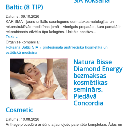
Baltic (8 TIP)
Datums: 09.10.2026
KARISMA - jauns unikāls sasniegums dermatokosmetoloģijas un
rekonstruktīvās medicīnas jomā – vienīgais preparāts, kura pamatā ir
rekombinants cilvēka tipa kolagēns. Unikāls sastāvs...
Tālāk »
Organizē kompānija:
Roksana Baltic SIA > profesionālā ārstnieciskā kosmētika un
estētiskā medicīna
Natura Bisse
Diamond Energy
bezmaksas
kosmētikas
seminārs.
Piedāvā
Concordia
Cosmetic
Datums: 10.08.2026
Anti-age procedūra ar šūnu atjaunojošo patentēto kompleksu. Ādas un