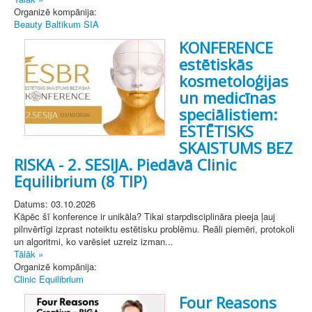
Organizē kompānija:
Beauty Baltikum SIA
KONFERENCE
estētiskās
kosmetoloģijas
un medicīnas
speciālistiem:
ESTĒTISKS
SKAISTUMS BEZ
RISKA - 2. SESIJA. Piedāvā Clinic
Equilibrium (8 TIP)
Datums: 03.10.2026
Kāpēc šī konference ir unikāla? Tikai starpdisciplināra pieeja ļauj
pilnvērtīgi izprast noteiktu estētisku problēmu. Reāli piemēri, protokoli
un algoritmi, ko varēsiet uzreiz izman...
Tālāk »
Organizē kompānija:
Clinic Equilibrium
Four Reasons