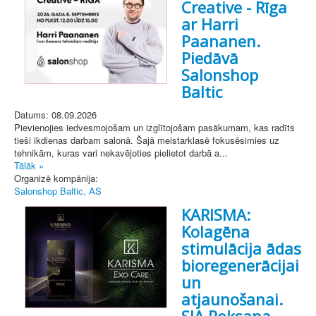
Creative - Rīga
ar Harri
Paananen.
Piedāvā
Salonshop
Baltic
Datums: 08.09.2026
Pievienojies iedvesmojošam un izglītojošam pasākumam, kas radīts
tieši ikdienas darbam salonā. Šajā meistarklasē fokusēsimies uz
tehnikām, kuras vari nekavējoties pielietot darbā a...
Tālāk »
Organizē kompānija:
Salonshop Baltic, AS
KARISMA:
Kolagēna
stimulācija ādas
bioregenerācijai
un
atjaunošanai.
SIA Roksana