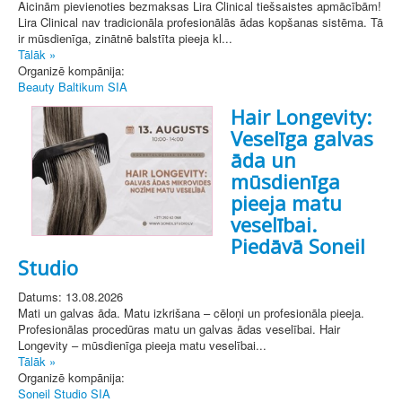
Aicinām pievienoties bezmaksas Lira Clinical tiešsaistes apmācībām!
Lira Clinical nav tradicionāla profesionālās ādas kopšanas sistēma. Tā
ir mūsdienīga, zinātnē balstīta pieeja kl...
Tālāk »
Organizē kompānija:
Beauty Baltikum SIA
Hair Longevity:
Veselīga galvas
āda un
mūsdienīga
pieeja matu
veselībai.
Piedāvā Soneil
Studio
Datums: 13.08.2026
Mati un galvas āda. Matu izkrišana – cēloņi un profesionāla pieeja.
Profesionālas procedūras matu un galvas ādas veselībai. Hair
Longevity – mūsdienīga pieeja matu veselībai...
Tālāk »
Organizē kompānija:
Soneil Studio SIA