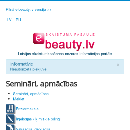
Pilnā e-beauty.lv versija >>
LV
RU
Latvijas skaistumkopšanas nozares informācijas portāls
×
Informatīvie
Neautorizēta piekļuve.
Semināri, apmācības
Semināri, apmācības
Meklēt
Friziermāksla
Injekcijas / ķīmiskie pīlingi
Vaksācija, depilācija