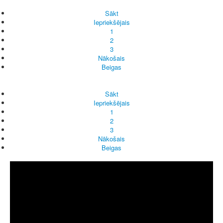
Sākt
Iepriekšējais
1
2
3
Nākošais
Beigas
Sākt
Iepriekšējais
1
2
3
Nākošais
Beigas