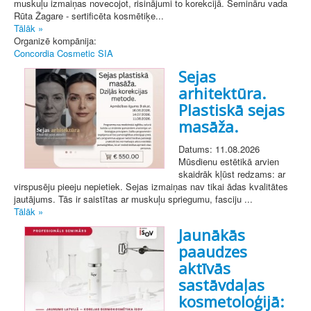
muskuļu izmaiņas novecojot, risinājumi to korekcijā. Semināru vada
Rūta Žagare - sertificēta kosmētiķe...
Tālāk »
Organizē kompānija:
Concordia Cosmetic SIA
Sejas
arhitektūra.
Plastiskā sejas
masāža.
Datums: 11.08.2026
Mūsdienu estētikā arvien
skaidrāk kļūst redzams: ar
virspusēju pieeju nepietiek. Sejas izmaiņas nav tikai ādas kvalitātes
jautājums. Tās ir saistītas ar muskuļu spriegumu, fasciju ...
Tālāk »
Jaunākās
paaudzes
aktīvās
sastāvdaļas
kosmetoloģijā: