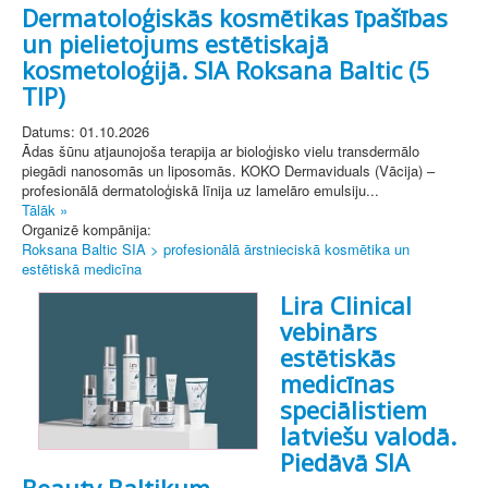
Dermatoloģiskās kosmētikas īpašības
un pielietojums estētiskajā
kosmetoloģijā. SIA Roksana Baltic (5
TIP)
Datums: 01.10.2026
Ādas šūnu atjaunojoša terapija ar bioloģisko vielu transdermālo
piegādi nanosomās un liposomās. KOKO Dermaviduals (Vācija) –
profesionālā dermatoloģiskā līnija uz lamelāro emulsiju...
Tālāk »
Organizē kompānija:
Roksana Baltic SIA > profesionālā ārstnieciskā kosmētika un
estētiskā medicīna
Lira Clinical
vebinārs
estētiskās
medicīnas
speciālistiem
latviešu valodā.
Piedāvā SIA
Beauty Baltikum