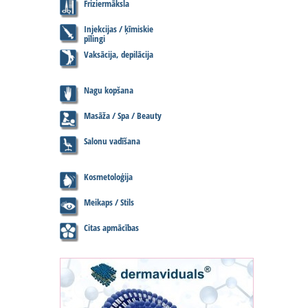
Friziermāksla
Injekcijas / ķīmiskie
pīlingi
Vaksācija, depilācija
Nagu kopšana
Masāža / Spa / Beauty
Salonu vadīšana
Kosmetoloģija
Meikaps / Stils
Citas apmācības