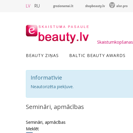
LV
RU
grozionamai.lt
shopbeauty.lv
alor.pro
Skaistumkopšanas 
BEAUTY ZIŅAS
BALTIC BEAUTY AWARDS
Informatīvie
Neautorizēta piekļuve.
Semināri, apmācības
Semināri, apmācības
Meklēt