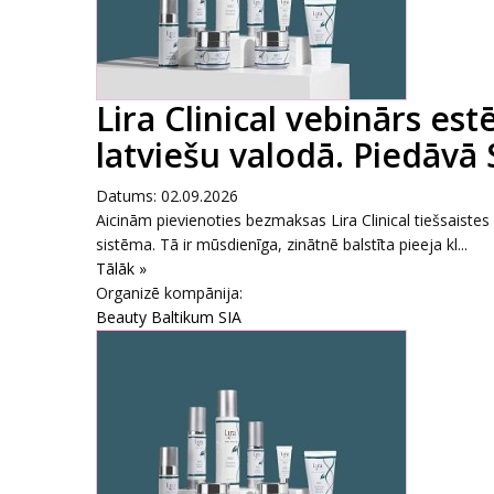
Lira Clinical vebinārs es
latviešu valodā. Piedāvā
Datums: 02.09.2026
Aicinām pievienoties bezmaksas Lira Clinical tiešsaiste
sistēma. Tā ir mūsdienīga, zinātnē balstīta pieeja kl...
Tālāk »
Organizē kompānija:
Beauty Baltikum SIA