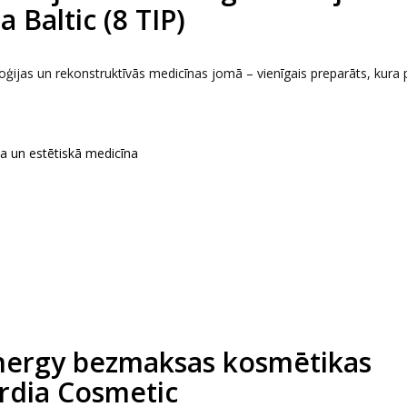
 Baltic (8 TIP)
jas un rekonstruktīvās medicīnas jomā – vienīgais preparāts, kura 
ka un estētiskā medicīna
nergy bezmaksas kosmētikas
rdia Cosmetic