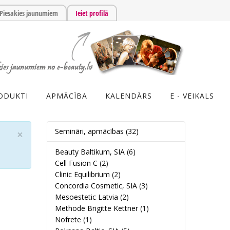
Piesakies jaunumiem
Ieiet profilā
ODUKTI
APMĀCĪBA
KALENDĀRS
E - VEIKALS
Semināri, apmācības
(32)
×
Beauty Baltikum, SIA
(6)
Cell Fusion C
(2)
Clinic Equilibrium
(2)
Concordia Cosmetic, SIA
(3)
Mesoestetic Latvia
(2)
Methode Brigitte Kettner
(1)
Nofrete
(1)