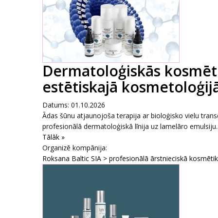
Dermatoloģiskās kosmēti
estētiskajā kosmetoloģijā
Datums: 01.10.2026
Ādas šūnu atjaunojoša terapija ar bioloģisko vielu tr
profesionālā dermatoloģiskā līnija uz lamelāro emulsiju..
Tālāk »
Organizē kompānija:
Roksana Baltic SIA > profesionālā ārstnieciskā kosmēti