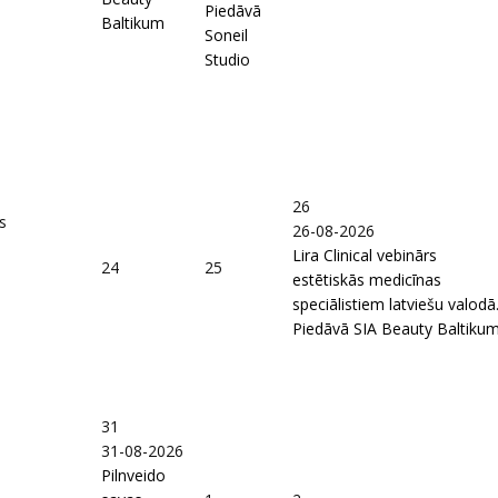
Piedāvā
Baltikum
Soneil
Studio
26
s
26-08-2026
Lira Clinical vebinārs
24
25
estētiskās medicīnas
speciālistiem latviešu valodā
Piedāvā SIA Beauty Baltiku
31
31-08-2026
Pilnveido