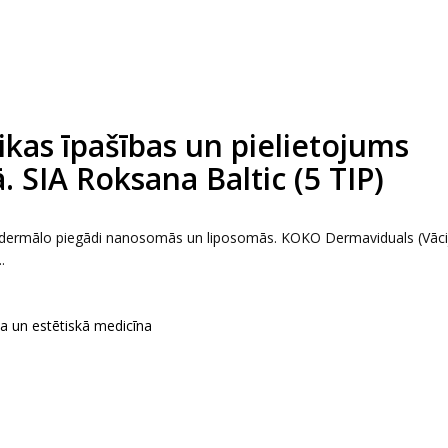
kas īpašības un pielietojums
. SIA Roksana Baltic (5 TIP)
ansdermālo piegādi nanosomās un liposomās. KOKO Dermaviduals (Vāci
.
ka un estētiskā medicīna