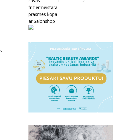
savas
1
2
friziermeistara
prasmes kopā
ar Salonshop
s