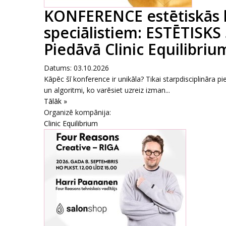
KONFERENCE estētiskās 
speciālistiem: ESTĒTISKS
Piedāvā Clinic Equilibrium
Datums: 03.10.2026
Kāpēc šī konference ir unikāla? Tikai starpdisciplināra pi
un algoritmi, ko varēsiet uzreiz izman...
Tālāk »
Organizē kompānija:
Clinic Equilibrium