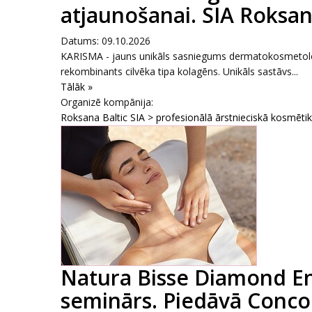
atjaunošanai. SIA Roksana
Datums: 09.10.2026
KARISMA - jauns unikāls sasniegums dermatokosmetoloģi
rekombinants cilvēka tipa kolagēns. Unikāls sastāvs...
Tālāk »
Organizē kompānija:
Roksana Baltic SIA > profesionālā ārstnieciskā kosmēti
Natura Bisse Diamond E
seminārs. Piedāvā Conco