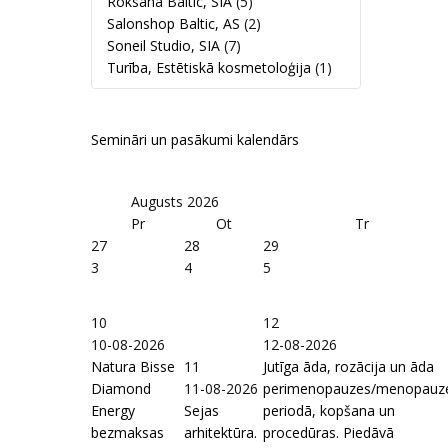
Roksana Baltic, SIA
(5)
Salonshop Baltic, AS
(2)
Soneil Studio, SIA
(7)
Turība, Estētiskā kosmetoloģija
(1)
Semināri un pasākumi kalendārs
Augusts
2026
Pr
Ot
Tr
27
28
29
3
4
5
10
12
10-08-2026
12-08-2026
Natura Bisse
11
Jutīga āda, rozācija un āda
Diamond
11-08-2026
perimenopauzes/menopauz
Energy
Sejas
periodā, kopšana un
bezmaksas
arhitektūra.
procedūras. Piedāvā