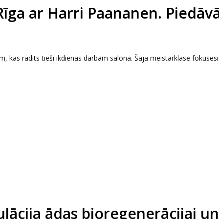
Rīga ar Harri Paananen. Piedāv
 kas radīts tieši ikdienas darbam salonā. Šajā meistarklasē fokusēs
ācija ādas bioregenerācijai un