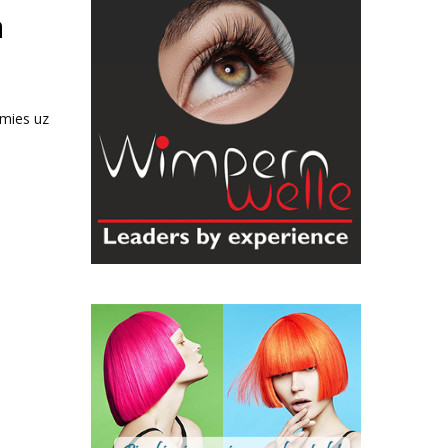
ā
imies uz