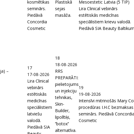
kosmētikas
Plastiskā
Mesoestetic Latvia (5 TIP)
seminārs.
sejas
Lira Clinical vebinārs
Piedāvā
masāža.
estētiskās medicīnas
Concordia
speciālistiem krievu valodā.
Cosmetic
Piedāvā SIA Beauty Baltiku
18
18-08-2026
17
ja) –
RRS
17-08-2026
PREPARĀTI:
Lira Clinical
pielietojums
vebinārs
19
un injekciju
estētiskās
19-08-2026
tehnikas,
medicīnas
Intensīvi mitrinošās Mary Co
Skin-
speciālistiem
procedūras I.H.C bezmaksas
Builder,
latviešu
seminārs. Piedāvā Concordi
lipolītiķi,
valodā.
Cosmetic
’’botox’’
Piedāvā SIA
alternatīva.
Beauty