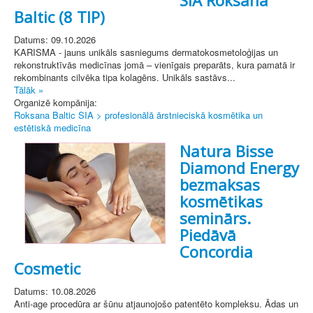
Baltic (8 TIP)
Datums: 09.10.2026
KARISMA - jauns unikāls sasniegums dermatokosmetoloģijas un
rekonstruktīvās medicīnas jomā – vienīgais preparāts, kura pamatā ir
rekombinants cilvēka tipa kolagēns. Unikāls sastāvs...
Tālāk »
Organizē kompānija:
Roksana Baltic SIA > profesionālā ārstnieciskā kosmētika un
estētiskā medicīna
Natura Bisse
Diamond Energy
bezmaksas
kosmētikas
seminārs.
Piedāvā
Concordia
Cosmetic
Datums: 10.08.2026
Anti-age procedūra ar šūnu atjaunojošo patentēto kompleksu. Ādas un