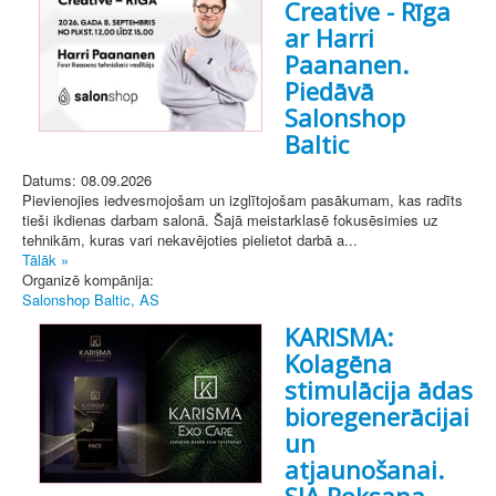
Creative - Rīga
ar Harri
Paananen.
Piedāvā
Salonshop
Baltic
Datums: 08.09.2026
Pievienojies iedvesmojošam un izglītojošam pasākumam, kas radīts
tieši ikdienas darbam salonā. Šajā meistarklasē fokusēsimies uz
tehnikām, kuras vari nekavējoties pielietot darbā a...
Tālāk »
Organizē kompānija:
Salonshop Baltic, AS
KARISMA:
Kolagēna
stimulācija ādas
bioregenerācijai
un
atjaunošanai.
SIA Roksana