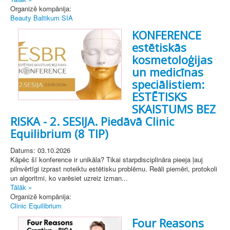
Organizē kompānija:
Beauty Baltikum SIA
KONFERENCE
estētiskās
kosmetoloģijas
un medicīnas
speciālistiem:
ESTĒTISKS
SKAISTUMS BEZ
RISKA - 2. SESIJA. Piedāvā Clinic
Equilibrium (8 TIP)
Datums: 03.10.2026
Kāpēc šī konference ir unikāla? Tikai starpdisciplināra pieeja ļauj
pilnvērtīgi izprast noteiktu estētisku problēmu. Reāli piemēri, protokoli
un algoritmi, ko varēsiet uzreiz izman...
Tālāk »
Organizē kompānija:
Clinic Equilibrium
Four Reasons