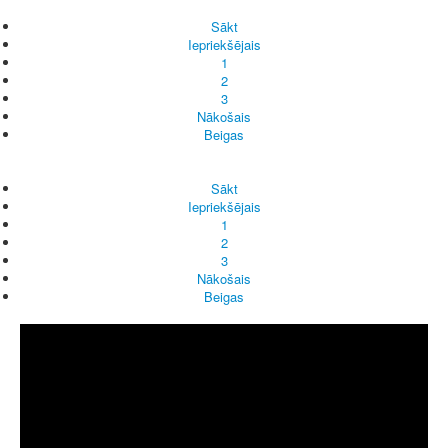
Sākt
Iepriekšējais
1
2
3
Nākošais
Beigas
Sākt
Iepriekšējais
1
2
3
Nākošais
Beigas