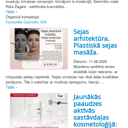
muskuļu izmaiņas novecojot, risinājumi to korekcijā. Semināru vada
Rūta Žagare - sertificēta kosmētiķe...
Tālāk »
Organizē kompānija:
Concordia Cosmetic SIA
Sejas
arhitektūra.
Plastiskā sejas
masāža.
Datums: 11.08.2026
Mūsdienu estētikā arvien
skaidrāk kļūst redzams: ar
virspusēju pieeju nepietiek. Sejas izmaiņas nav tikai ādas kvalitātes
jautājums. Tās ir saistītas ar muskuļu spriegumu, fasciju ...
Tālāk »
Jaunākās
paaudzes
aktīvās
sastāvdaļas
kosmetoloģijā: