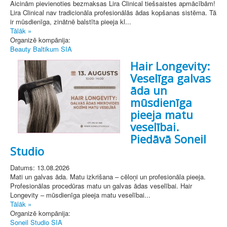
Aicinām pievienoties bezmaksas Lira Clinical tiešsaistes apmācībām!
Lira Clinical nav tradicionāla profesionālās ādas kopšanas sistēma. Tā
ir mūsdienīga, zinātnē balstīta pieeja kl...
Tālāk »
Organizē kompānija:
Beauty Baltikum SIA
Hair Longevity:
Veselīga galvas
āda un
mūsdienīga
pieeja matu
veselībai.
Piedāvā Soneil
Studio
Datums: 13.08.2026
Mati un galvas āda. Matu izkrišana – cēloņi un profesionāla pieeja.
Profesionālas procedūras matu un galvas ādas veselībai. Hair
Longevity – mūsdienīga pieeja matu veselībai...
Tālāk »
Organizē kompānija:
Soneil Studio SIA