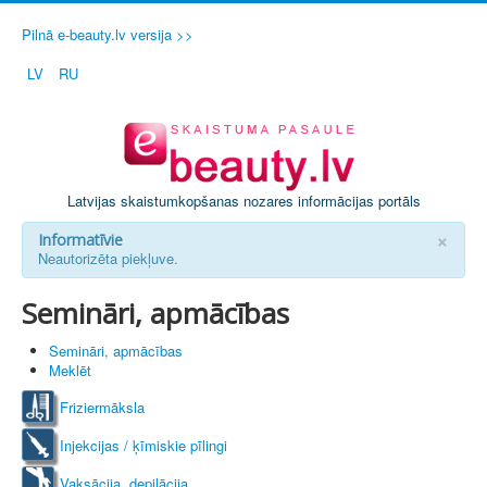
Pilnā e-beauty.lv versija >>
LV
RU
Latvijas skaistumkopšanas nozares informācijas portāls
×
Informatīvie
Neautorizēta piekļuve.
Semināri, apmācības
Semināri, apmācības
Meklēt
Friziermāksla
Injekcijas / ķīmiskie pīlingi
Vaksācija, depilācija