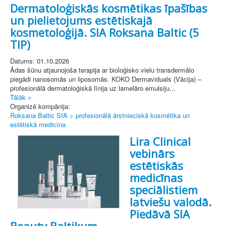
Dermatoloģiskās kosmētikas īpašības
un pielietojums estētiskajā
kosmetoloģijā. SIA Roksana Baltic (5
TIP)
Datums: 01.10.2026
Ādas šūnu atjaunojoša terapija ar bioloģisko vielu transdermālo
piegādi nanosomās un liposomās. KOKO Dermaviduals (Vācija) –
profesionālā dermatoloģiskā līnija uz lamelāro emulsiju...
Tālāk »
Organizē kompānija:
Roksana Baltic SIA > profesionālā ārstnieciskā kosmētika un
estētiskā medicīna
Lira Clinical
vebinārs
estētiskās
medicīnas
speciālistiem
latviešu valodā.
Piedāvā SIA
Beauty Baltikum