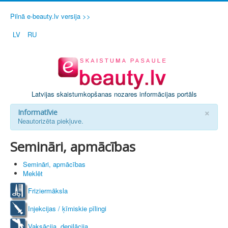
Pilnā e-beauty.lv versija >>
LV
RU
Latvijas skaistumkopšanas nozares informācijas portāls
×
Informatīvie
Neautorizēta piekļuve.
Semināri, apmācības
Semināri, apmācības
Meklēt
Friziermāksla
Injekcijas / ķīmiskie pīlingi
Vaksācija, depilācija