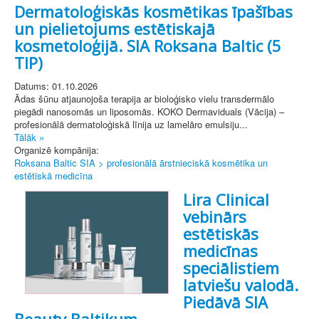
Dermatoloģiskās kosmētikas īpašības
un pielietojums estētiskajā
kosmetoloģijā. SIA Roksana Baltic (5
TIP)
Datums: 01.10.2026
Ādas šūnu atjaunojoša terapija ar bioloģisko vielu transdermālo
piegādi nanosomās un liposomās. KOKO Dermaviduals (Vācija) –
profesionālā dermatoloģiskā līnija uz lamelāro emulsiju...
Tālāk »
Organizē kompānija:
Roksana Baltic SIA > profesionālā ārstnieciskā kosmētika un
estētiskā medicīna
Lira Clinical
vebinārs
estētiskās
medicīnas
speciālistiem
latviešu valodā.
Piedāvā SIA
Beauty Baltikum