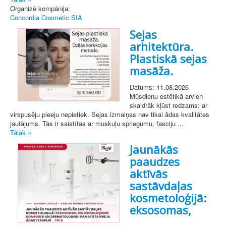
Organizē kompānija:
Concordia Cosmetic SIA
Sejas
arhitektūra.
Plastiskā sejas
masāža.
Datums: 11.08.2026
Mūsdienu estētikā arvien
skaidrāk kļūst redzams: ar
virspusēju pieeju nepietiek. Sejas izmaiņas nav tikai ādas kvalitātes
jautājums. Tās ir saistītas ar muskuļu spriegumu, fasciju ...
Tālāk »
Jaunākās
paaudzes
aktīvās
sastāvdaļas
kosmetoloģijā:
eksosomas,