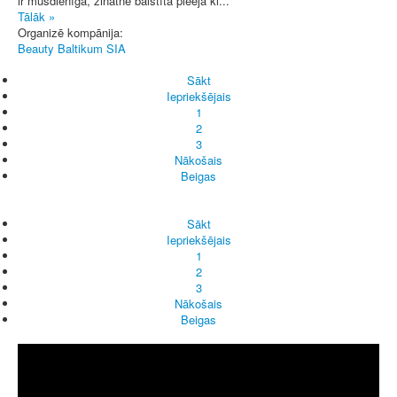
ir mūsdienīga, zinātnē balstīta pieeja kl...
Tālāk »
Organizē kompānija:
Beauty Baltikum SIA
Sākt
Iepriekšējais
1
2
3
Nākošais
Beigas
Sākt
Iepriekšējais
1
2
3
Nākošais
Beigas