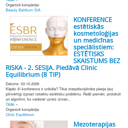
Organizē kompānija:
Beauty Baltikum SIA
KONFERENCE
estētiskās
kosmetoloģijas
un medicīnas
speciālistiem:
ESTĒTISKS
SKAISTUMS BEZ
RISKA - 2. SESIJA. Piedāvā Clinic
Equilibrium (8 TIP)
Datums: 03.10.2026
Kāpēc šī konference ir unikāla? Tikai starpdisciplināra pieeja ļauj
pilnvērtīgi izprast noteiktu estētisku problēmu. Reāli piemēri, protokoli
un algoritmi, ko varēsiet uzreiz izman...
Tālāk »
Organizē kompānija:
Clinic Equilibrium
Mezoterapijas