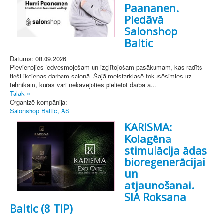
Paananen.
Piedāvā
Salonshop
Baltic
Datums: 08.09.2026
Pievienojies iedvesmojošam un izglītojošam pasākumam, kas radīts
tieši ikdienas darbam salonā. Šajā meistarklasē fokusēsimies uz
tehnikām, kuras vari nekavējoties pielietot darbā a...
Tālāk »
Organizē kompānija:
Salonshop Baltic, AS
KARISMA:
Kolagēna
stimulācija ādas
bioregenerācijai
un
atjaunošanai.
SIA Roksana
Baltic (8 TIP)