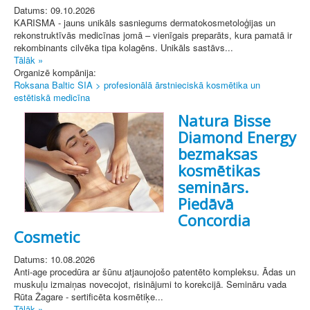
Datums: 09.10.2026
KARISMA - jauns unikāls sasniegums dermatokosmetoloģijas un
rekonstruktīvās medicīnas jomā – vienīgais preparāts, kura pamatā ir
rekombinants cilvēka tipa kolagēns. Unikāls sastāvs...
Tālāk »
Organizē kompānija:
Roksana Baltic SIA > profesionālā ārstnieciskā kosmētika un
estētiskā medicīna
Natura Bisse
Diamond Energy
bezmaksas
kosmētikas
seminārs.
Piedāvā
Concordia
Cosmetic
Datums: 10.08.2026
Anti-age procedūra ar šūnu atjaunojošo patentēto kompleksu. Ādas un
muskuļu izmaiņas novecojot, risinājumi to korekcijā. Semināru vada
Rūta Žagare - sertificēta kosmētiķe...
Tālāk »