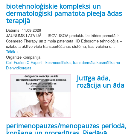
biotehnoloģiskie kompleksi un
dermatoloģiski pamatota pieeja ādas
terapijā
Datums: 11.09.2026
JAUNUMS LATVIJĀ — iSOV. ISOV produktu izstrādes pamatā ir
Cosmeso Therapy un zīmola patentētā HD Ethosome tehnoloģija –
uzlabota aktīvo vielu transportēšanas sistēma, kas veicina e...
Tālāk »
Organizē kompānija:
Cell Fusion C Expert - kosmeceitiska, transdermāla kosmētika no
Dienvidkorejas
Jutīga āda,
rozācija un āda
perimenopauzes/menopauzes periodā,
kopšana un procedūras. Piedāvā