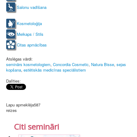
Salonu vadīšana
Kosmetoloģija
Meikaps / Stils
Citas apmācības
Atslēgas vārdi:
seminārs kosmetologiem
,
Concordia Cosmetic
,
Natura Bisse
,
sejas
kopšana
,
estētiskās medicīnas speciālistiem
Dalīties:
Lapu apmeklēja
587
reizes
Citi semināri