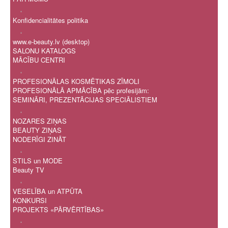
.
Konfidencialitātes politika
.
www.e-beauty.lv (desktop)
SALONU KATALOGS
MĀCĪBU CENTRI
.
PROFESIONĀLAS KOSMĒTIKAS ZĪMOLI
PROFESIONĀLĀ APMĀCĪBA pēc profesijām:
SEMINĀRI, PREZENTĀCIJAS SPECIĀLISTIEM
.
NOZARES ZIŅAS
BEAUTY ZIŅAS
NODERĪGI ZINĀT
.
STILS un MODE
Beauty TV
.
VESELĪBA un ATPŪTA
KONKURSI
PROJEKTS «PĀRVĒRTĪBAS»
.