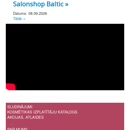
Salonshop Baltic »
Datums: 08.09.2026
Tālāk »
SLUDINĀJUMI
KOSMĒTIKAS IZPLATĪTĀJU KATALOGS
AKCIJAS, ATLAIDES
.
PAR MUMS