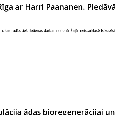
Rīga ar Harri Paananen. Piedāv
 kas radīts tieši ikdienas darbam salonā. Šajā meistarklasē fokusēs
ācija ādas bioregenerācijai un