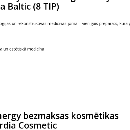
 Baltic (8 TIP)
jas un rekonstruktīvās medicīnas jomā – vienīgais preparāts, kura 
ka un estētiskā medicīna
nergy bezmaksas kosmētikas
rdia Cosmetic