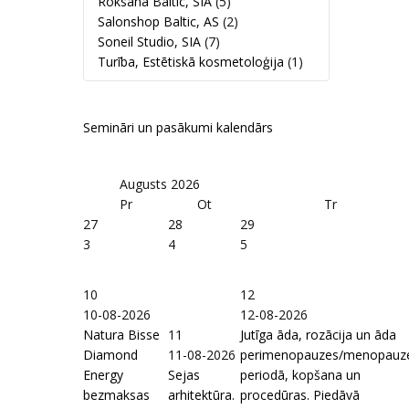
Roksana Baltic, SIA
(5)
Salonshop Baltic, AS
(2)
Soneil Studio, SIA
(7)
Turība, Estētiskā kosmetoloģija
(1)
Semināri un pasākumi kalendārs
Augusts
2026
Pr
Ot
Tr
27
28
29
3
4
5
10
12
10-08-2026
12-08-2026
Natura Bisse
11
Jutīga āda, rozācija un āda
Diamond
11-08-2026
perimenopauzes/menopauz
Energy
Sejas
periodā, kopšana un
bezmaksas
arhitektūra.
procedūras. Piedāvā