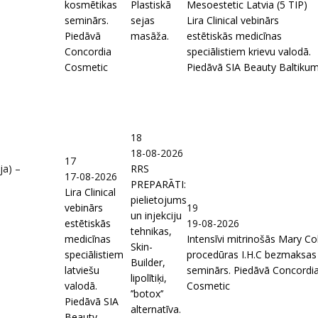
kosmētikas
Plastiskā
Mesoestetic Latvia (5 TIP)
seminārs.
sejas
Lira Clinical vebinārs
Piedāvā
masāža.
estētiskās medicīnas
Concordia
speciālistiem krievu valodā.
Cosmetic
Piedāvā SIA Beauty Baltiku
18
18-08-2026
17
ja) –
RRS
17-08-2026
PREPARĀTI:
Lira Clinical
pielietojums
vebinārs
19
un injekciju
estētiskās
19-08-2026
tehnikas,
medicīnas
Intensīvi mitrinošās Mary Co
Skin-
speciālistiem
procedūras I.H.C bezmaksas
Builder,
latviešu
seminārs. Piedāvā Concordi
lipolītiķi,
valodā.
Cosmetic
’’botox’’
Piedāvā SIA
alternatīva.
Beauty