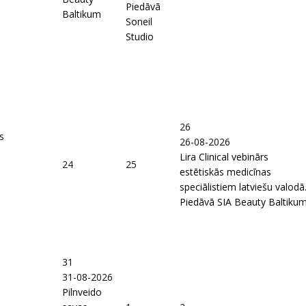
Piedāvā
Baltikum
Soneil
Studio
26
s
26-08-2026
Lira Clinical vebinārs
24
25
estētiskās medicīnas
speciālistiem latviešu valodā
Piedāvā SIA Beauty Baltiku
31
31-08-2026
Pilnveido