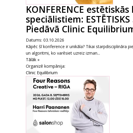
KONFERENCE estētiskās 
speciālistiem: ESTĒTISKS
Piedāvā Clinic Equilibrium
Datums: 03.10.2026
Kāpēc šī konference ir unikāla? Tikai starpdisciplināra pi
un algoritmi, ko varēsiet uzreiz izman...
Tālāk »
Organizē kompānija:
Clinic Equilibrium