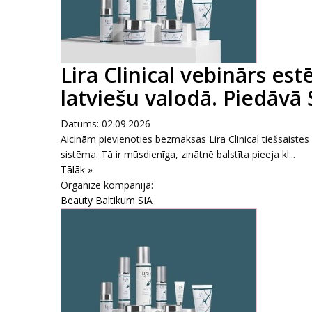
Lira Clinical vebinārs es
latviešu valodā. Piedāvā
Datums: 02.09.2026
Aicinām pievienoties bezmaksas Lira Clinical tiešsaiste
sistēma. Tā ir mūsdienīga, zinātnē balstīta pieeja kl...
Tālāk »
Organizē kompānija:
Beauty Baltikum SIA