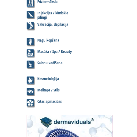
Friziermāksla
Injekcijas / ķīmiskie
pīlingi
Vaksācija, depilācija
Nagu kopšana
Masāža / Spa / Beauty
Salonu vadīšana
Kosmetoloģija
Meikaps / Stils
Citas apmācības