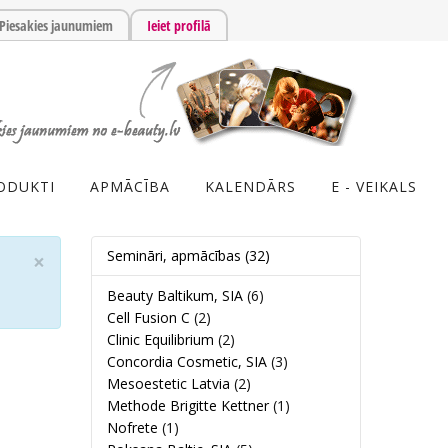
Piesakies jaunumiem
Ieiet profilā
ODUKTI
APMĀCĪBA
KALENDĀRS
E - VEIKALS
Semināri, apmācības
(32)
×
Beauty Baltikum, SIA
(6)
Cell Fusion C
(2)
Clinic Equilibrium
(2)
Concordia Cosmetic, SIA
(3)
Mesoestetic Latvia
(2)
Methode Brigitte Kettner
(1)
Nofrete
(1)