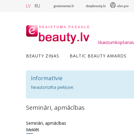
LV
RU
grozionamai.lt
shopbeauty.lv
alor.pro
Skaistumkopšanas 
BEAUTY ZIŅAS
BALTIC BEAUTY AWARDS
Informatīvie
Neautorizēta piekļuve.
Semināri, apmācības
Semināri, apmācības
Meklēt