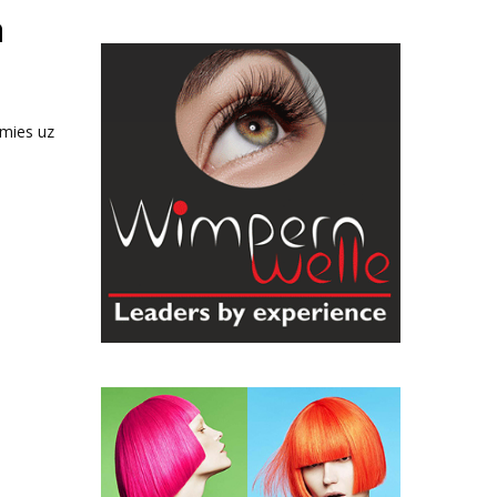
ā
imies uz