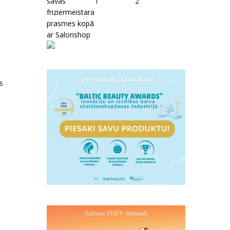
savas
1
2
friziermeistara
prasmes kopā
ar Salonshop
s