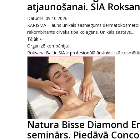
atjaunošanai. SIA Roksana
Datums: 09.10.2026
KARISMA - jauns unikāls sasniegums dermatokosmetoloģi
rekombinants cilvēka tipa kolagēns. Unikāls sastāvs...
Tālāk »
Organizē kompānija:
Roksana Baltic SIA > profesionālā ārstnieciskā kosmēti
Natura Bisse Diamond E
seminārs. Piedāvā Conco