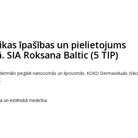
kas īpašības un pielietojums
. SIA Roksana Baltic (5 TIP)
ansdermālo piegādi nanosomās un liposomās. KOKO Dermaviduals (Vāci
.
ka un estētiskā medicīna