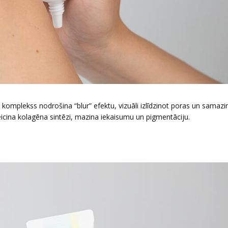
komplekss nodrošina “blur” efektu, vizuāli izlīdzinot poras un samazi
cina kolagēna sintēzi, mazina iekaisumu un pigmentāciju.