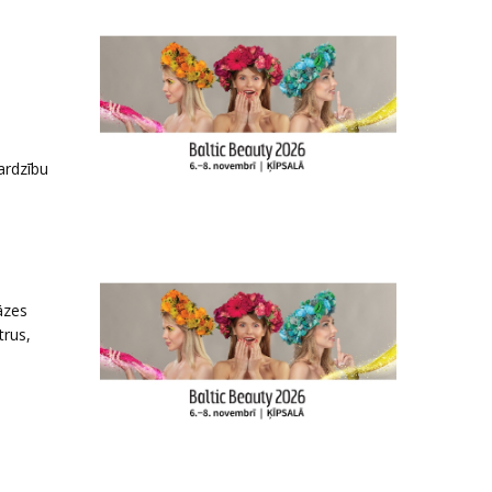
ardzību
āzes
trus,