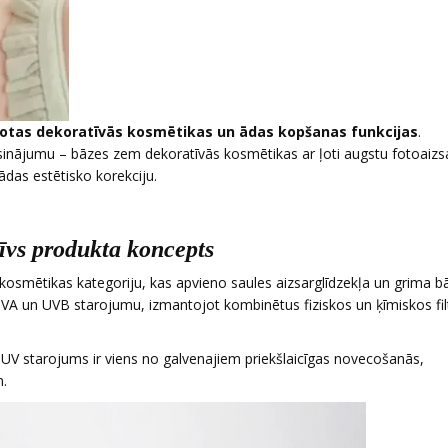
otas dekoratīvās kosmētikas un ādas kopšanas funkcijas
.
isinājumu – bāzes zem dekoratīvās kosmētikas ar ļoti augstu fotoaizs
ādas estētisko korekciju.
īvs produkta koncepts
 kosmētikas kategoriju, kas apvieno saules aizsarglīdzekļa un grima b
UVA un UVB starojumu, izmantojot kombinētus fiziskos un ķīmiskos fil
o UV starojums ir viens no galvenajiem priekšlaicīgas novecošanās,
m.