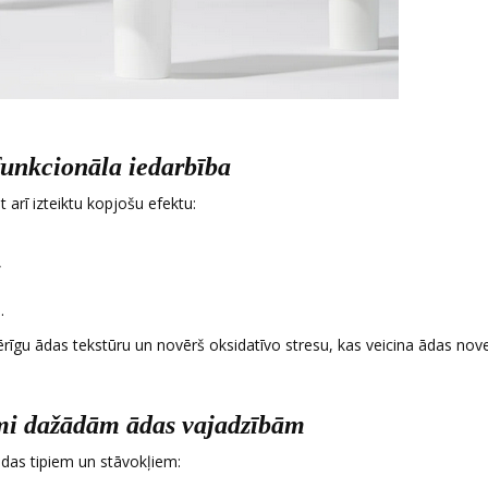
unkcionāla iedarbība
 arī izteiktu kopjošu efektu:
,
.
ērīgu ādas tekstūru un novērš oksidatīvo stresu, kas veicina ādas no
umi dažādām ādas vajadzībām
ādas tipiem un stāvokļiem: