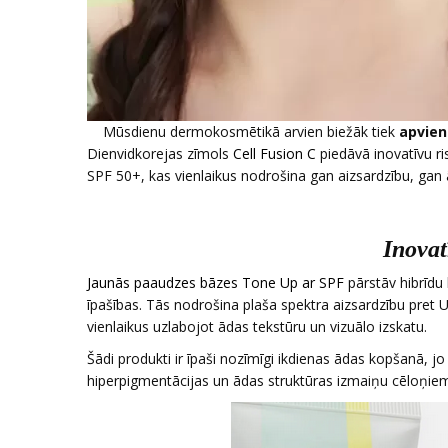
Mūsdienu dermokosmētikā arvien biežāk tiek
apvien
Dienvidkorejas zīmols
Cell Fusion C
piedāvā inovatīvu r
SPF 50+, kas vienlaikus nodrošina gan aizsardzību, gan 
Inovat
Jaunās paaudzes bāzes Tone Up ar SPF
pārstāv hibrīdu
īpašības. Tās nodrošina plaša spektra aizsardzību pret 
vienlaikus uzlabojot ādas tekstūru un vizuālo izskatu.
Šādi produkti ir īpaši nozīmīgi ikdienas ādas kopšanā, j
hiperpigmentācijas un ādas struktūras izmaiņu cēloņie