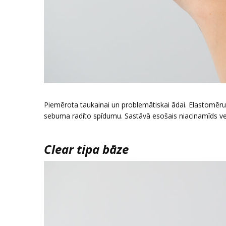
Piemērota taukainai un problemātiskai ādai. Elastomēru 
sebuma radīto spīdumu. Sastāvā esošais niacinamīds vei
Clear tipa bāze