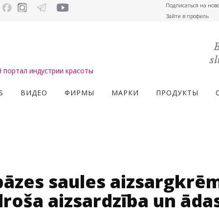
Подписаться на нов
Зайти в профиль
портал индустрии красоты
S
ВИДЕО
ФИРМЫ
МАРКИ
ПРОДУКТЫ
bāzes saules aizsargkrēm
roša aizsardzība un āda