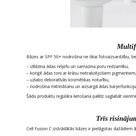
Multif
Bāzes ar SPF 50+ nodrošina ne tikai fotoaizsardzību, bet
– izlīdzina ādas reljefu un samazina poru redzamību,
– koriģē ādas toni ar krāsu neitralizējošiem pigmentiem
– uzlabo dekoratīvās kosmētikas noturību,
– nodrošina mitrināšanu un aizsargā ādas barjerfunkciju
Šādu produktu regulāra lietošana palīdz saglabāt vienm
Trīs risināj
Cell Fusion C
izstrādātās bāzes ir pielāgotas dažādiem 