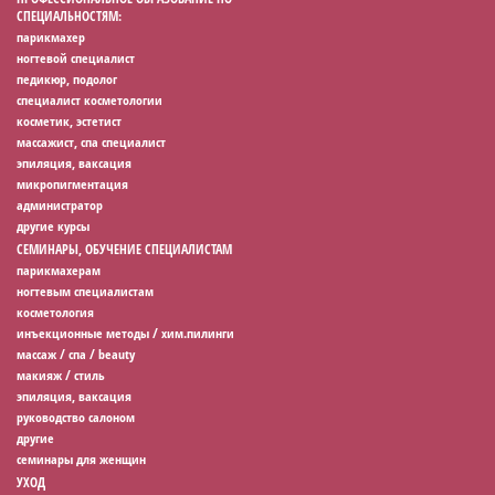
СПЕЦИАЛЬНОСТЯМ:
парикмахер
ногтевой специалист
педикюр, подолог
специалист косметологии
косметик, эстетист
массажист, спа специалист
эпиляция, ваксация
микропигментация
администратор
другие курсы
СЕМИНАРЫ, ОБУЧЕНИЕ СПЕЦИАЛИСТАМ
парикмахерам
ногтевым специалистам
косметология
инъекционные методы / хим.пилинги
массаж / спа / beauty
макияж / стиль
эпиляция, ваксация
руководство салоном
другие
семинары для женщин
УХОД