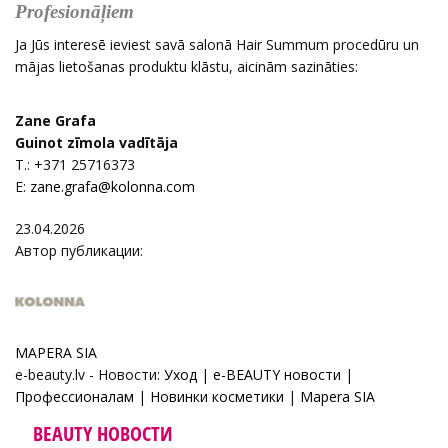
Profesionāļiem
Ja Jūs interesē ieviest savā salonā Hair Summum procedūru un
mājas lietošanas produktu klāstu, aicinām sazināties:
Zane Grafa
Guinot zīmola vadītāja
T.: +371 25716373
E:
23.04.2026
Автор публикации:
MAPERA SIA
e-beauty.lv - Новости:
Уход
|
e-BEAUTY новости
|
Профессионалам
|
Новинки косметики
|
Mapera SIA
BEAUTY НОВОСТИ