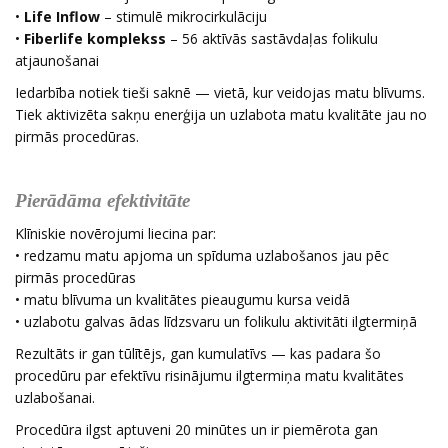
•
Life Inflow
– stimulē mikrocirkulāciju
•
Fiberlife komplekss
– 56 aktīvās sastāvdaļas folikulu
atjaunošanai
Iedarbība notiek tieši saknē — vietā, kur veidojas matu blīvums.
Tiek aktivizēta sakņu enerģija un uzlabota matu kvalitāte jau no
pirmās procedūras.
Pierādāma efektivitāte
Klīniskie novērojumi liecina par:
• redzamu matu apjoma un spīduma uzlabošanos jau pēc
pirmās procedūras
• matu blīvuma un kvalitātes pieaugumu kursa veidā
• uzlabotu galvas ādas līdzsvaru un folikulu aktivitāti ilgtermiņā
Rezultāts ir gan tūlītējs, gan kumulatīvs — kas padara šo
procedūru par efektīvu risinājumu ilgtermiņa matu kvalitātes
uzlabošanai.
Procedūra ilgst aptuveni 20 minūtes un ir piemērota gan