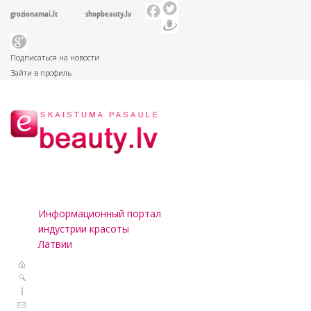
grozionamai.lt
shopbeauty.lv
Подписаться на новости
Зайти в профиль
Информационный портал
индустрии красоты
Латвии