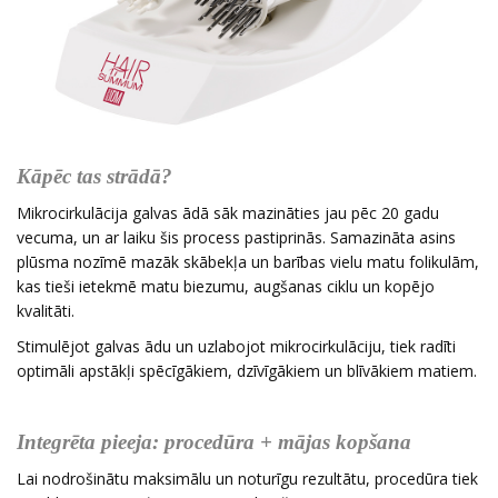
Kāpēc tas strādā?
Mikrocirkulācija galvas ādā sāk mazināties jau pēc 20 gadu
vecuma, un ar laiku šis process pastiprinās. Samazināta asins
plūsma nozīmē mazāk skābekļa un barības vielu matu folikulām,
kas tieši ietekmē matu biezumu, augšanas ciklu un kopējo
kvalitāti.
Stimulējot galvas ādu un uzlabojot mikrocirkulāciju, tiek radīti
optimāli apstākļi spēcīgākiem, dzīvīgākiem un blīvākiem matiem.
Integrēta pieeja: procedūra + mājas kopšana
Lai nodrošinātu maksimālu un noturīgu rezultātu, procedūra tiek