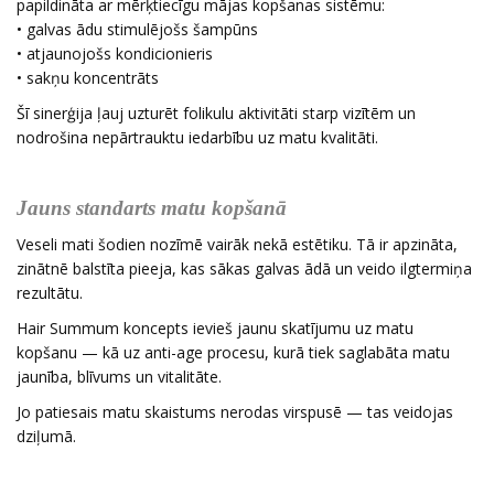
papildināta ar mērķtiecīgu mājas kopšanas sistēmu:
• galvas ādu stimulējošs šampūns
• atjaunojošs kondicionieris
• sakņu koncentrāts
Šī sinerģija ļauj uzturēt folikulu aktivitāti starp vizītēm un
nodrošina nepārtrauktu iedarbību uz matu kvalitāti.
Jauns standarts matu kopšanā
Veseli mati šodien nozīmē vairāk nekā estētiku. Tā ir apzināta,
zinātnē balstīta pieeja, kas sākas galvas ādā un veido ilgtermiņa
rezultātu.
Hair Summum koncepts ievieš jaunu skatījumu uz matu
kopšanu — kā uz anti-age procesu, kurā tiek saglabāta matu
jaunība, blīvums un vitalitāte.
Jo patiesais matu skaistums nerodas virspusē — tas veidojas
dziļumā.