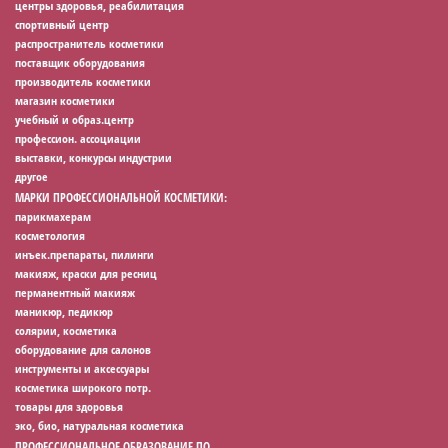
центры здоровья, реабилитация
спортивный центр
распространитель косметики
поставщик оборудования
производитель косметики
магазин косметики
учебный и образ.центр
профессион. ассоциации
выставки, конкурсы индустрии
другое
МАРКИ ПРОФЕССИОНАЛЬНОЙ КОСМЕТИКИ:
парикмахерам
косметология
инъек.препараты, пилинги
макияж, краски для ресниц
перманентный макияж
маникюр, педикюр
солярии, косметика
оборудование для салонов
инструменты и аксессуары
косметика широкого потр.
товары для здоровья
эко, био, натуральная косметика
ПРОФЕССИОНАЛЬНОЕ ОБРАЗОВАНИЕ ПО