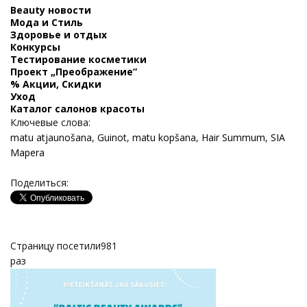
Beauty новости
Мода и Стиль
Здоровье и отдых
Конкурсы
Тестирование косметики
Проект „Преображение”
% Акции, Скидки
Уход
Каталог салонов красоты
Ключевые слова:
matu atjaunošana
,
Guinot
,
matu kopšana
,
Hair Summum
,
SIA
Mapera
Поделиться:
Страницу посетили
981
раз