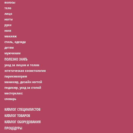
волосы
тело
лицо
ногти
руки
ноги
макияж
стиль, одежда
детям
мужчинам
ПОЛЕЗНО ЗНАТЬ
уход за лицом и телом
эстетическая косметология
парикмахерам
маникюр, дизайн ногтей
педикюр, уход за стопой
мастеркласс
словарь
КАТАЛОГ СПЕЦИАЛИСТОВ
КАТАЛОГ ТОВАРОВ
КАТАЛОГ ОБОРУДОВАНИЯ
ПРОЦЕДУРЫ