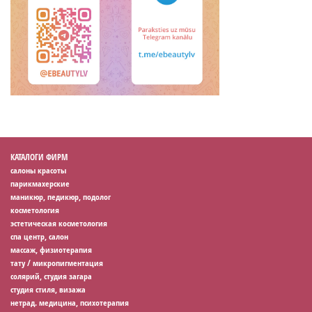
КАТАЛОГИ ФИРМ
салоны красоты
парикмахерские
маникюр, педикюр, подолог
косметология
эстетическая косметология
спа центр, салон
массаж, физиотерапия
тату / микропигментация
солярий, студия загара
студия стиля, визажа
нетрад. медицина, психотерапия