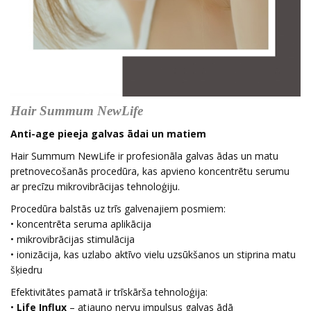
Hair Summum NewLife
Anti-age pieeja galvas ādai un matiem
Hair Summum NewLife ir profesionāla galvas ādas un matu
pretnovecošanās procedūra, kas apvieno koncentrētu serumu
ar precīzu mikrovibrācijas tehnoloģiju.
Procedūra balstās uz trīs galvenajiem posmiem:
• koncentrēta seruma aplikācija
• mikrovibrācijas stimulācija
• ionizācija, kas uzlabo aktīvo vielu uzsūkšanos un stiprina matu
šķiedru
Efektivitātes pamatā ir trīskārša tehnoloģija:
•
Life Influx
– atjauno nervu impulsus galvas ādā