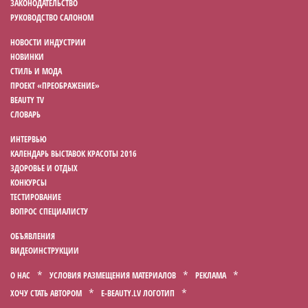
ЗАКОНОДАТЕЛЬСТВО
РУКОВОДСТВО САЛОНОМ
НОВОСТИ ИНДУСТРИИ
НОВИНКИ
СТИЛЬ И МОДА
ПРОЕКТ «ПРЕОБРАЖЕНИЕ»
BEAUTY TV
СЛОВАРЬ
ИНТЕРВЬЮ
КАЛЕНДАРЬ ВЫСТАВОК КРАСОТЫ 2016
ЗДОРОВЬЕ И ОТДЫХ
КОНКУРСЫ
ТЕСТИРОВАНИЕ
ВОПРОС СПЕЦИАЛИСТУ
ОБЪЯВЛЕНИЯ
ВИДЕОИНСТРУКЦИИ
О НАС
УСЛОВИЯ РАЗМЕЩЕНИЯ МАТЕРИАЛОВ
РЕКЛАМА
ХОЧУ СТАТЬ АВТОРОМ
E-BEAUTY.LV ЛОГОТИП