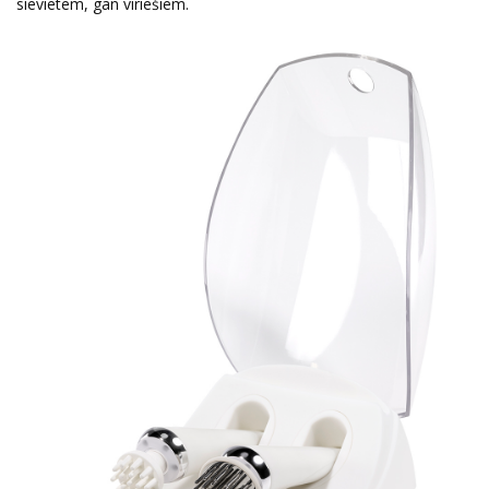
sievietēm, gan vīriešiem.