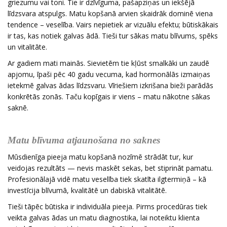
griezumu vai toni. Tie ir dzīvīguma, pašapziņas un iekšējā
līdzsvara atspulgs. Matu kopšanā arvien skaidrāk dominē viena
tendence – veselība. Vairs nepietiek ar vizuālu efektu; būtiskākais
ir tas, kas notiek galvas ādā. Tieši tur sākas matu blīvums, spēks
un vitalitāte.
Ar gadiem mati mainās. Sievietēm tie kļūst smalkāki un zaudē
apjomu, īpaši pēc 40 gadu vecuma, kad hormonālās izmaiņas
ietekmē galvas ādas līdzsvaru. Vīriešiem izkrišana bieži parādās
konkrētās zonās. Taču kopīgais ir viens – matu nākotne sākas
saknē.
Matu blīvuma atjaunošana no saknes
Mūsdienīga pieeja matu kopšanā nozīmē strādāt tur, kur
veidojas rezultāts — nevis maskēt sekas, bet stiprināt pamatu.
Profesionālajā vidē matu veselība tiek skatīta ilgtermiņā – kā
investīcija blīvumā, kvalitātē un dabiskā vitalitātē.
Tieši tāpēc būtiska ir individuāla pieeja. Pirms procedūras tiek
veikta galvas ādas un matu diagnostika, lai noteiktu klienta