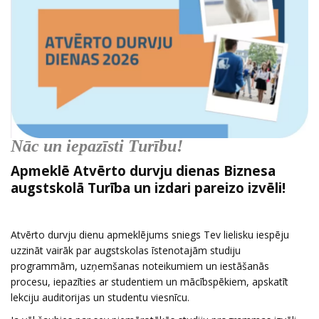
Nāc un iepazīsti Turību!
Apmeklē Atvērto durvju dienas Biznesa
augstskolā Turība un izdari pareizo izvēli!
Atvērto durvju dienu apmeklējums sniegs Tev lielisku iespēju
uzzināt vairāk par augstskolas īstenotajām studiju
programmām, uzņemšanas noteikumiem un iestāšanās
procesu, iepazīties ar studentiem un mācībspēkiem, apskatīt
lekciju auditorijas un studentu viesnīcu.