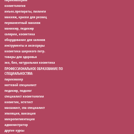
косметология
инъек.препараты, пилинги
макияж, краски для ресниц
перманентный макияж
маникюр, педикюр
солярии, косметика
оборудование для салонов
инструменты и аксессуары
косметика широкого потр.
товары для здоровья
эко, био, натуральная косметика
ПРОФЕССИОНАЛЬНОЕ ОБРАЗОВАНИЕ ПО
СПЕЦИАЛЬНОСТЯМ:
парикмахер
ногтевой специалист
педикюр, подолог
специалист косметологии
косметик, эстетист
массажист, спа специалист
эпиляция, ваксация
микропигментация
администратор
другие курсы