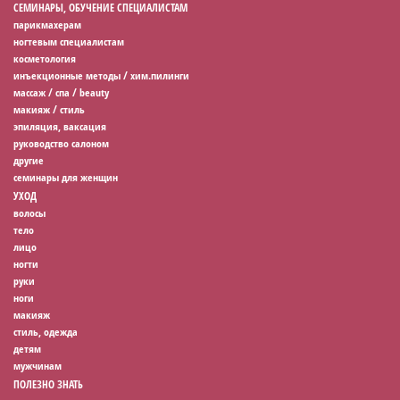
СЕМИНАРЫ, ОБУЧЕНИЕ СПЕЦИАЛИСТАМ
парикмахерам
ногтевым специалистам
косметология
инъекционные методы / хим.пилинги
массаж / спа / beauty
макияж / стиль
эпиляция, ваксация
руководство салоном
другие
семинары для женщин
УХОД
волосы
тело
лицо
ногти
руки
ноги
макияж
стиль, одежда
детям
мужчинам
ПОЛЕЗНО ЗНАТЬ