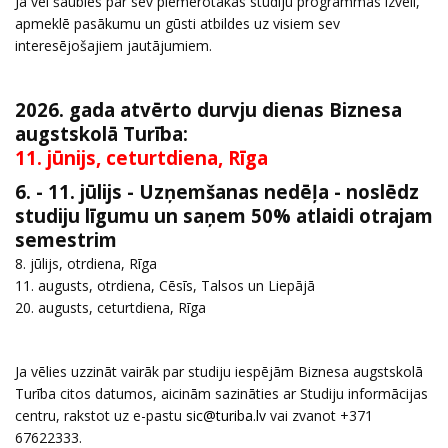
Ja vēl šaubies par sev piemērotākās studiju programmas izvēli,
apmeklē pasākumu un gūsti atbildes uz visiem sev
interesējošajiem jautājumiem.
2026. gada atvērto durvju dienas Biznesa
augstskolā Turība:
11. jūnijs, ceturtdiena, Rīga
6. - 11. jūlijs - Uzņemšanas nedēļa - noslēdz
studiju līgumu un saņem 50% atlaidi otrajam
semestrim
8. jūlijs, otrdiena, Rīga
11. augusts, otrdiena, Cēsīs, Talsos un Liepājā
20. augusts, ceturtdiena, Rīga
Ja vēlies uzzināt vairāk par studiju iespējām Biznesa augstskolā
Turība citos datumos, aicinām sazināties ar Studiju informācijas
centru, rakstot uz e-pastu
vai zvanot +371
67622333.