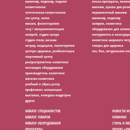
маникюр, педикюр, подолог
инъек.препараты, пилин
косметология
макияж, краски для ресн
эстетическая косметология
перманентный макияж
спа центр, салон
маникюр, педикюр
массаж, физиотерапия
солярии, косметика
тату / микропигментация
оборудование для салоно
солярий, студия загара
инструменты и аксессуар
студия стиля, визажа
косметика широкого потр
нетрад. медицина, психотерапия
товары для здоровья
центры здоровья, реабилитация
эко, био, натуральная ко
спортивный центр
распространитель косметики
поставщик оборудования
производитель косметики
магазин косметики
учебный и образ.центр
профессион. ассоциации
выставки, конкурсы индустрии
другое
КАТАЛОГ СПЕЦИАЛИСТОВ
НОВОСТИ И
КАТАЛОГ ТОВАРОВ
НОВИНКИ
КАТАЛОГ ОБОРУДОВАНИЯ
СТИЛЬ И М
ПРОЦЕДУРЫ
ПРОЕКТ «П