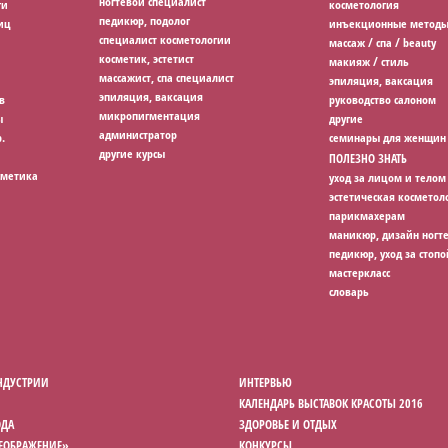
ногтевой специалист
ги
косметология
педикюр, подолог
иц
инъекционные методы
специалист косметологии
массаж / спа / beauty
косметик, эстетист
макияж / стиль
массажист, спа специалист
эпиляция, ваксация
эпиляция, ваксация
в
руководство салоном
микропигментация
ы
другие
администратор
.
семинары для женщин
другие курсы
ПОЛЕЗНО ЗНАТЬ
сметика
уход за лицом и телом
эстетическая косметол
парикмахерам
маникюр, дизайн ногт
педикюр, уход за стопо
мастеркласс
словарь
НДУСТРИИ
ИНТЕРВЬЮ
КАЛЕНДАРЬ ВЫСТАВОК КРАСОТЫ 2016
ОДА
ЗДОРОВЬЕ И ОТДЫХ
РЕОБРАЖЕНИЕ»
КОНКУРСЫ