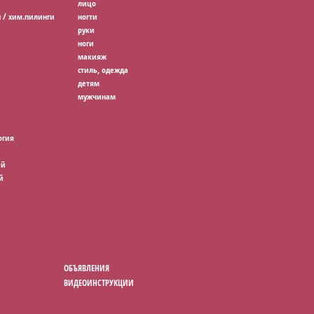
лицо
 / хим.пилинги
ногти
руки
ноги
макияж
стиль, одежда
детям
мужчинам
огия
ей
й
ОБЪЯВЛЕНИЯ
ВИДЕОИНСТРУКЦИИ