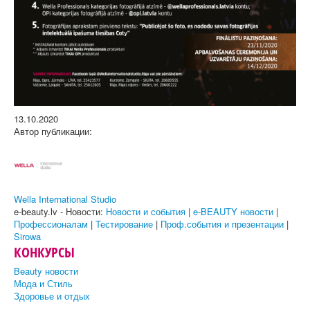
13.10.2020
Автор публикации:
Wella International Studio
e-beauty.lv - Новости:
Новости и события
|
e-BEAUTY новости
|
Профессионалам
|
Тестирование
|
Проф.события и презентации
|
Sirowa
КОНКУРСЫ
Beauty новости
Мода и Стиль
Здоровье и отдых