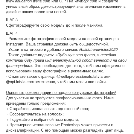
www.education.wella.com
или O.P.I на
www.opi.com
и создайте
уникальный образ, демонстрирующий значительные изменения в
дизайне ваших волос или ногтей.
ШАГ 3
Сфотографируйте свою модель до и после макияжа.
ШАГ 4
- Разместите фотографию своей модели на своей сртанице в
Instagram. Ваша страница должна быть общедоступной.
- Укажите категорию и добавьте снимок
#baltictrendvision2020
- Также добавьте подпись:
«Публикуя это фото, я передаю
компании Coty права интеллектуальной собственности на свои
фотографии».
Это необходимо для того, чтобы мы официально
использовали вашу фотографию в рекламных целях.
- Отметьте также страницы @wellaprofessionals.latvia или
@opi.latvia соответственно, чтобы мы могли вас найти.
Основные рекомендации по подаче конкурсных фотографий
Для участия не требуются профессиональные фото. Ниже
приведены только предложения:
› Старайтесь использовать однотонный фон;
› Сосредоточьтесь на волосах;
› Подумайте о выбранной позе модели;
› Чрезмерное использование Photoshop может привести к
дисквалификации. С его помощью можно разгладить цвет лица,