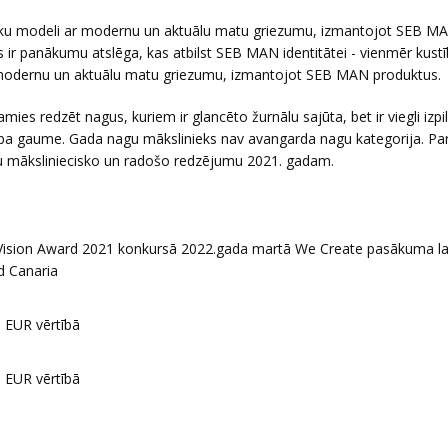
sku modeli ar modernu un aktuālu matu griezumu, izmantojot SEB M
 ir panākumu atslēga, kas atbilst SEB MAN identitātei - vienmēr kustī
 modernu un aktuālu matu griezumu, izmantojot SEB MAN produktus.
ies redzēt nagus, kuriem ir glancēto žurnālu sajūta, bet ir viegli izp
aba gaume. Gada nagu mākslinieks nav avangarda nagu kategorija. Par
su māksliniecisko un radošo redzējumu 2021. gadam.
nd Vision Award 2021 konkursā 2022.gada martā We Create pasākuma la
d Canaria
0 EUR vērtībā
0 EUR vērtībā