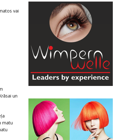
 matos vai
ām
Krāsai un
eļa
un matu
matu