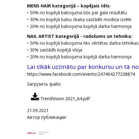
MENS HAIR kategorijā – kopējais tēls:
• 50% no kopējā balsojuma būs par gala rezultātu
• 30% no kopējā balsu skaita sastādīs modeļa izvēle
• 20% no kopējā balsojuma kopējā darba harmonija
NAIL ARTIST kategorijā - radošums un tehnika:
• 50% no kopējā balsojuma tiks vērtētas darba tehnikas,
• 30% sastādīs kopējā vīzija
• 20% no kopējā balsojuma kopējā darba harmonija
Lai sīkāk uzzinātu par konkursu un tā n
https://www.facebook.com/events/247404277238874
Загрузить файл
:
TrendVision 2021_A4.pdf
21.09.2021
Автор публикации: