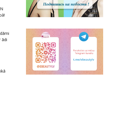
AN
bā!
ildāmi
 ādi
ikā