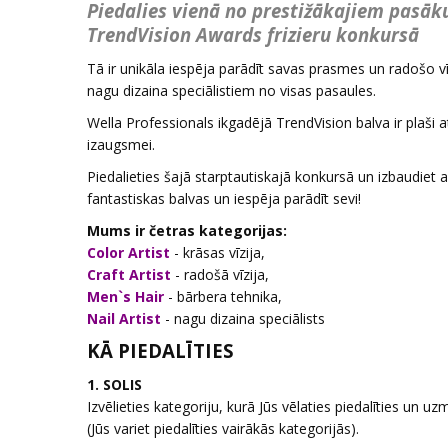
Piedalies vienā no prestižākajiem pasāk
TrendVision Awards frizieru konkursā
Tā ir unikāla iespēja parādīt savas prasmes un radošo vī
nagu dizaina speciālistiem no visas pasaules.
Wella Professionals ikgadējā TrendVision balva ir plaši 
izaugsmei.
Piedalieties šajā starptautiskajā konkursā un izbaudiet
fantastiskas balvas un iespēja parādīt sevi!
Mums ir četras kategorijas:
Color Artist
- krāsas vīzija,
Craft Artist
- radošā vīzija,
Men`s Hair
- bārbera tehnika,
Nail Artist
- nagu dizaina speciālists
KĀ PIEDALĪTIES
1. SOLIS
Izvēlieties kategoriju, kurā Jūs vēlaties piedalīties un 
(Jūs variet piedalīties vairākās kategorijās).