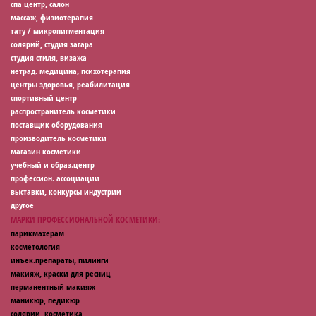
спа центр, салон
массаж, физиотерапия
тату / микропигментация
солярий, студия загара
студия стиля, визажа
нетрад. медицина, психотерапия
центры здоровья, реабилитация
спортивный центр
распространитель косметики
поставщик оборудования
производитель косметики
магазин косметики
учебный и образ.центр
профессион. ассоциации
выставки, конкурсы индустрии
другое
МАРКИ ПРОФЕССИОНАЛЬНОЙ КОСМЕТИКИ:
парикмахерам
косметология
инъек.препараты, пилинги
макияж, краски для ресниц
перманентный макияж
маникюр, педикюр
солярии, косметика