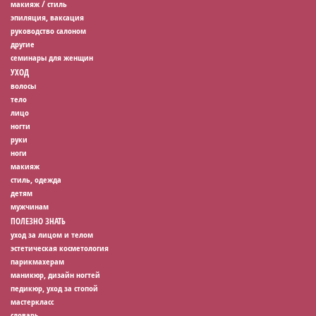
макияж / стиль
эпиляция, ваксация
руководство салоном
другие
семинары для женщин
УХОД
волосы
тело
лицо
ногти
руки
ноги
макияж
стиль, одежда
детям
мужчинам
ПОЛЕЗНО ЗНАТЬ
уход за лицом и телом
эстетическая косметология
парикмахерам
маникюр, дизайн ногтей
педикюр, уход за стопой
мастеркласс
словарь