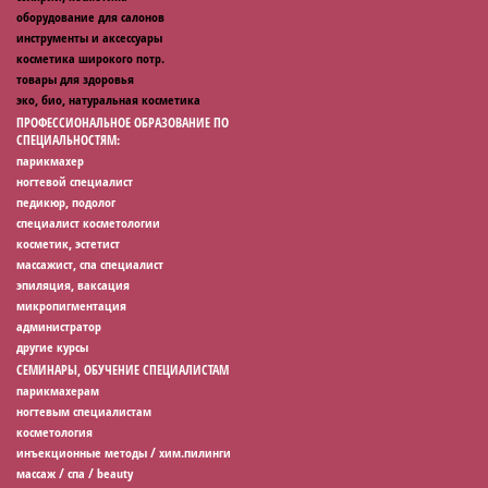
оборудование для салонов
инструменты и аксессуары
косметика широкого потр.
товары для здоровья
эко, био, натуральная косметика
ПРОФЕССИОНАЛЬНОЕ ОБРАЗОВАНИЕ ПО
СПЕЦИАЛЬНОСТЯМ:
парикмахер
ногтевой специалист
педикюр, подолог
специалист косметологии
косметик, эстетист
массажист, спа специалист
эпиляция, ваксация
микропигментация
администратор
другие курсы
СЕМИНАРЫ, ОБУЧЕНИЕ СПЕЦИАЛИСТАМ
парикмахерам
ногтевым специалистам
косметология
инъекционные методы / хим.пилинги
массаж / спа / beauty