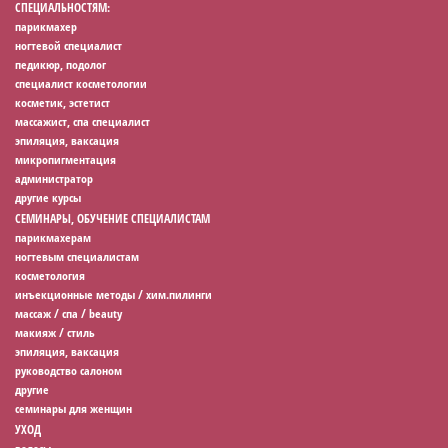
СПЕЦИАЛЬНОСТЯМ:
парикмахер
ногтевой специалист
педикюр, подолог
специалист косметологии
косметик, эстетист
массажист, спа специалист
эпиляция, ваксация
микропигментация
администратор
другие курсы
СЕМИНАРЫ, ОБУЧЕНИЕ СПЕЦИАЛИСТАМ
парикмахерам
ногтевым специалистам
косметология
инъекционные методы / хим.пилинги
массаж / спа / beauty
макияж / стиль
эпиляция, ваксация
руководство салоном
другие
семинары для женщин
УХОД