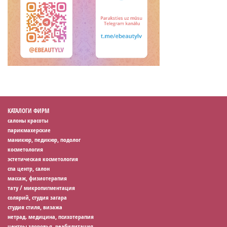
КАТАЛОГИ ФИРМ
салоны красоты
парикмахерские
маникюр, педикюр, подолог
косметология
эстетическая косметология
спа центр, салон
массаж, физиотерапия
тату / микропигментация
солярий, студия загара
студия стиля, визажа
нетрад. медицина, психотерапия
центры здоровья, реабилитация