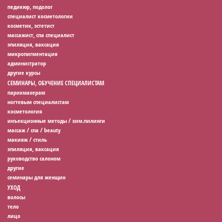
педикюр, подолог
специалист косметологии
косметик, эстетист
массажист, спа специалист
эпиляция, ваксация
микропигментация
администратор
другие курсы
СЕМИНАРЫ, ОБУЧЕНИЕ СПЕЦИАЛИСТАМ
парикмахерам
ногтевым специалистам
косметология
инъекционные методы / хим.пилинги
массаж / спа / beauty
макияж / стиль
эпиляция, ваксация
руководство салоном
другие
семинары для женщин
УХОД
волосы
тело
лицо