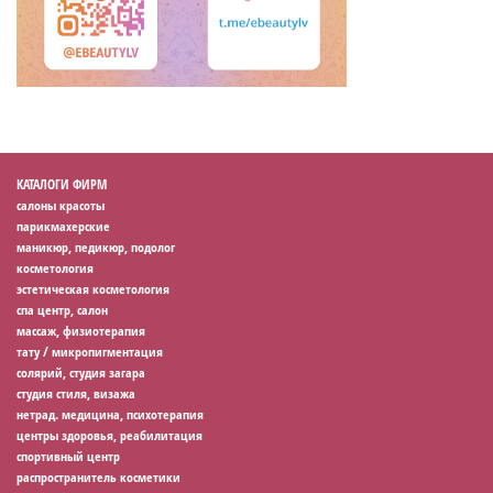
КАТАЛОГИ ФИРМ
салоны красоты
парикмахерские
маникюр, педикюр, подолог
косметология
эстетическая косметология
спа центр, салон
массаж, физиотерапия
тату / микропигментация
солярий, студия загара
студия стиля, визажа
нетрад. медицина, психотерапия
центры здоровья, реабилитация
спортивный центр
распространитель косметики