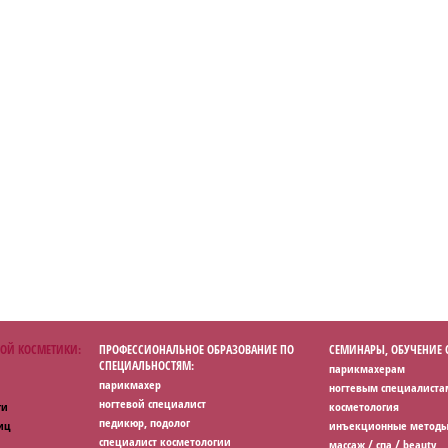
ОЙ КОСМЕТИКИ:
ПРОФЕССИОНАЛЬНОЕ ОБРАЗОВАНИЕ ПО
СЕМИНАРЫ, ОБУЧЕНИЕ
СПЕЦИАЛЬНОСТЯМ:
парикмахерам
парикмахер
ногтевым специалиста
ногтевой специалист
ги
косметология
педикюр, подолог
иц
инъекционные методы
специалист косметологии
массаж / спа / beauty