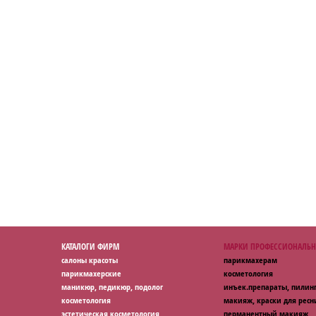
КАТАЛОГИ ФИРМ
МАРКИ ПРОФЕССИОНАЛЬН
салоны красоты
парикмахерам
парикмахерские
косметология
маникюр, педикюр, подолог
инъек.препараты, пилин
косметология
макияж, краски для ресн
эстетическая косметология
перманентный макияж