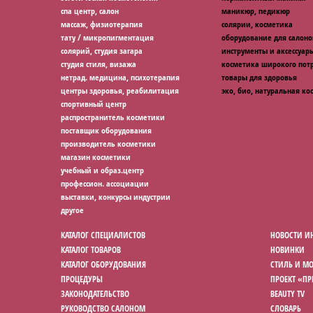
спа центр, салон
маникюр, педикюр
массаж, физиотерапия
солярии, косметика
тату / микропигментация
оборудование для салоно
солярий, студия загара
инструменты и аксессуар
студия стиля, визажа
косметика широкого потр
нетрад. медицина, психотерапия
товары для здоровья
центры здоровья, реабилитация
эко, био, натуральная ко
спортивный центр
распространитель косметики
поставщик оборудования
производитель косметики
магазин косметики
учебный и образ.центр
профессион. ассоциации
выставки, конкурсы индустрии
другое
КАТАЛОГ СПЕЦИАЛИСТОВ
НОВОСТИ И
КАТАЛОГ ТОВАРОВ
НОВИНКИ
КАТАЛОГ ОБОРУДОВАНИЯ
СТИЛЬ И М
ПРОЦЕДУРЫ
ПРОЕКТ «П
ЗАКОНОДАТЕЛЬСТВО
BEAUTY TV
РУКОВОДСТВО САЛОНОМ
СЛОВАРЬ