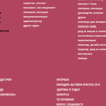
косметик, эстетист
макияж / стиль
массажист, спа специалист
эпиляция, ваксация
эпиляция, ваксация
в
руководство салоном
микропигментация
ы
другие
администратор
.
семинары для женщин
другие курсы
ПОЛЕЗНО ЗНАТЬ
сметика
уход за лицом и телом
эстетическая косметол
парикмахерам
маникюр, дизайн ногт
педикюр, уход за стопо
мастеркласс
словарь
НДУСТРИИ
ИНТЕРВЬЮ
КАЛЕНДАРЬ ВЫСТАВОК КРАСОТЫ 2016
ОДА
ЗДОРОВЬЕ И ОТДЫХ
РЕОБРАЖЕНИЕ»
КОНКУРСЫ
ТЕСТИРОВАНИЕ
ВОПРОС СПЕЦИАЛИСТУ