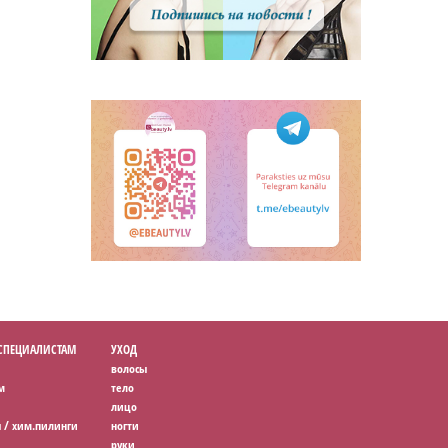
 СПЕЦИАЛИСТАМ
УХОД
волосы
м
тело
лицо
 / хим.пилинги
ногти
руки