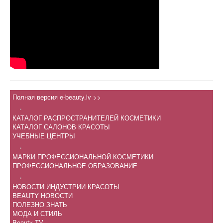
Полная версия e-beauty.lv >>
.
КАТАЛОГ РАСПРОСТРАНИТЕЛЕЙ КОСМЕТИКИ
КАТАЛОГ САЛОНОВ КРАСОТЫ
УЧЕБНЫЕ ЦЕНТРЫ
.
МАРКИ ПРОФЕССИОНАЛЬНОЙ КОСМЕТИКИ
ПРОФЕССИОНАЛЬНОЕ ОБРАЗОВАНИЕ
.
НОВОСТИ ИНДУСТРИИ КРАСОТЫ
BEAUTY НОВОСТИ
ПОЛЕЗНО ЗНАТЬ
МОДА И СТИЛЬ
Beauty TV