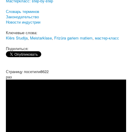
Мастеркласс: step-by-step
Словарь терминов
Законодательство
Новости индустрии
Ключевые слова:
Klērs Studija
,
Meistarklase
,
Frizūra gariem matiem
,
мастер-класс
Поделиться:
Страницу посетили
8622
раз