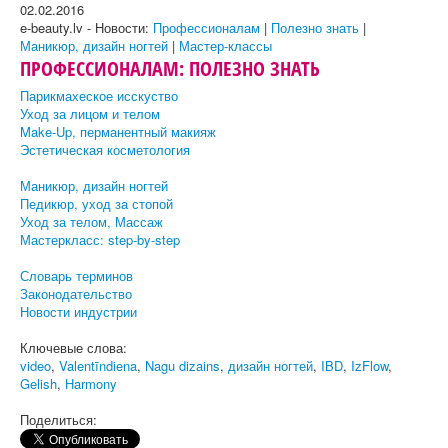
02.02.2016
e-beauty.lv - Новости:
Профессионалам
|
Полезно знать
|
Маникюр, дизайн ногтей
|
Мастер-классы
ПРОФЕССИОНАЛАМ: ПОЛЕЗНО ЗНАТЬ
Парикмахеское исскуство
Уход за лицом и телом
Make-Up, перманентный макияж
Эстетическая косметология
Маникюр, дизайн ногтей
Педикюр, уход за стопой
Уход за телом, Массаж
Мастеркласс: step-by-step
Словарь терминов
Законодательство
Новости индустрии
Ключевые слова:
video
,
Valentīndiena
,
Nagu dizains
,
дизайн ногтей
,
IBD
,
IzFlow
,
Gelish
,
Harmony
Поделиться: