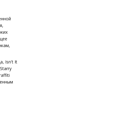
енной
я,
рких
ющее
нкам,
Isn't It
Starry
ffiti
ленным