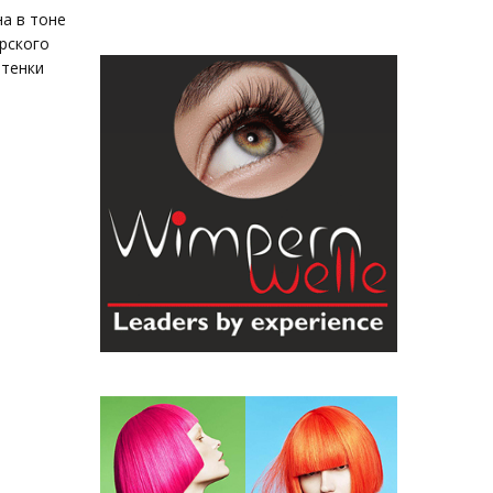
а в тоне
ирского
ттенки