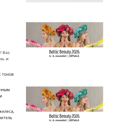
! Вас
нь и
х тонов
енным
и
желеса,
витель