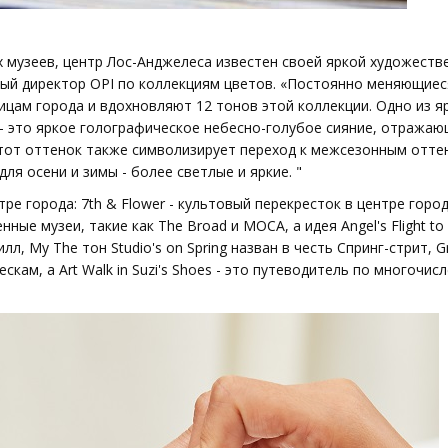
музеев, центр Лос-Анджелеса известен своей яркой художеств
ый директор OPI по коллекциям цветов. «Постоянно меняющиес
цам города и вдохновляют 12 тонов этой коллекции. Одно из я
 - это яркое голографическое небесно-голубое сияние, отража
Этот оттенок также символизирует переход к межсезонным отте
я осени и зимы - более светлые и яркие. "
города: 7th & Flower - культовый перекресток в центре города, 
ые музеи, такие как The Broad и MOCA, а идея Angel's Flight to 
илл, My The тон Studio's on Spring назван в честь Спринг-стрит, Gra
кам, а Art Walk in Suzi's Shoes - это путеводитель по многочис