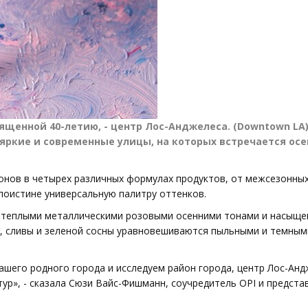
ященной 40-летию, - центр Лос-Анджелеса. (Downtown LA)
 яркие и современные улицы, на которых встречается осе
онов в четырех различных формулах продуктов, от межсезонны
поистине универсальную палитру оттенков.
 теплыми металлическими розовыми осенними тонами и насыщ
, сливы и зеленой сосны уравновешиваются пыльными и темным
шего родного города и исследуем район города, центр Лос-Анд
ур», - сказала Сюзи Вайс-Фишманн, соучредитель OPI и предста