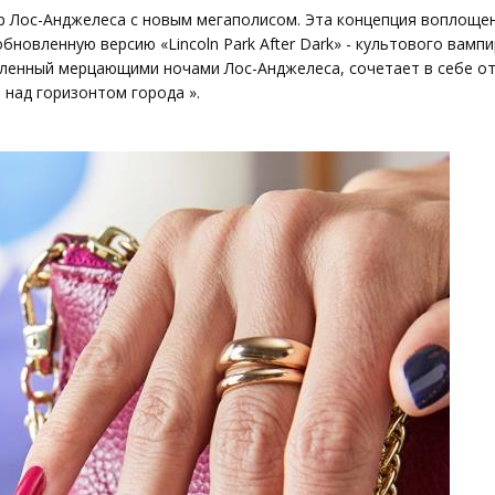
р Лос-Анджелеса с новым мегаполисом. Эта концепция воплощен
обновленную версию «Lincoln Park After Dark» - культового вамп
вленный мерцающими ночами Лос-Анджелеса, сочетает в себе о
над горизонтом города ».