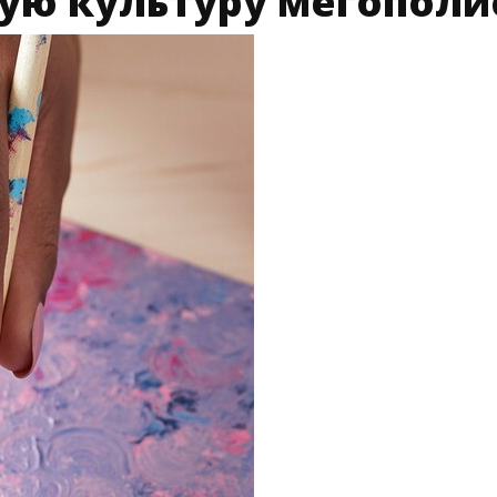
ую культуру мегополи