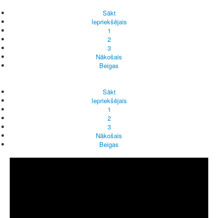
Sākt
Iepriekšējais
1
2
3
Nākošais
Beigas
Sākt
Iepriekšējais
1
2
3
Nākošais
Beigas