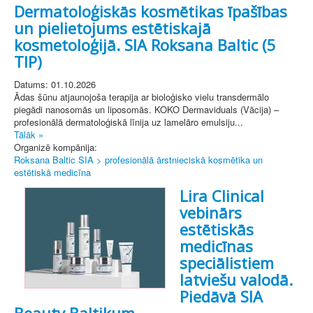
Dermatoloģiskās kosmētikas īpašības
un pielietojums estētiskajā
kosmetoloģijā. SIA Roksana Baltic (5
TIP)
Datums: 01.10.2026
Ādas šūnu atjaunojoša terapija ar bioloģisko vielu transdermālo
piegādi nanosomās un liposomās. KOKO Dermaviduals (Vācija) –
profesionālā dermatoloģiskā līnija uz lamelāro emulsiju...
Tālāk »
Organizē kompānija:
Roksana Baltic SIA > profesionālā ārstnieciskā kosmētika un
estētiskā medicīna
Lira Clinical
vebinārs
estētiskās
medicīnas
speciālistiem
latviešu valodā.
Piedāvā SIA
Beauty Baltikum