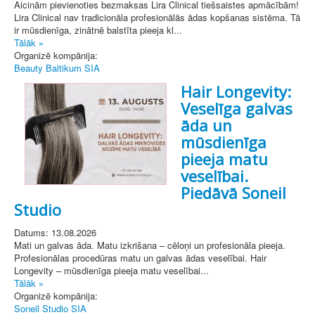
Aicinām pievienoties bezmaksas Lira Clinical tiešsaistes apmācībām!
Lira Clinical nav tradicionāla profesionālās ādas kopšanas sistēma. Tā
ir mūsdienīga, zinātnē balstīta pieeja kl...
Tālāk »
Organizē kompānija:
Beauty Baltikum SIA
Hair Longevity:
Veselīga galvas
āda un
mūsdienīga
pieeja matu
veselībai.
Piedāvā Soneil
Studio
Datums: 13.08.2026
Mati un galvas āda. Matu izkrišana – cēloņi un profesionāla pieeja.
Profesionālas procedūras matu un galvas ādas veselībai. Hair
Longevity – mūsdienīga pieeja matu veselībai...
Tālāk »
Organizē kompānija:
Soneil Studio SIA