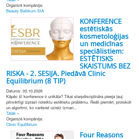
Organizē kompānija:
Beauty Baltikum SIA
KONFERENCE
estētiskās
kosmetoloģijas
un medicīnas
speciālistiem:
ESTĒTISKS
SKAISTUMS BEZ
RISKA - 2. SESIJA. Piedāvā Clinic
Equilibrium (8 TIP)
Datums: 03.10.2026
Kāpēc šī konference ir unikāla? Tikai starpdisciplināra pieeja ļauj
pilnvērtīgi izprast noteiktu estētisku problēmu. Reāli piemēri, protokoli
un algoritmi, ko varēsiet uzreiz izman...
Tālāk »
Organizē kompānija:
Clinic Equilibrium
Four Reasons