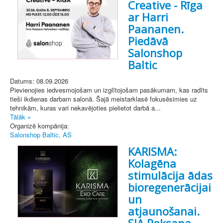
Creative - Rīga
ar Harri
Paananen.
Piedāvā
Salonshop
Baltic
Datums: 08.09.2026
Pievienojies iedvesmojošam un izglītojošam pasākumam, kas radīts
tieši ikdienas darbam salonā. Šajā meistarklasē fokusēsimies uz
tehnikām, kuras vari nekavējoties pielietot darbā a...
Tālāk »
Organizē kompānija:
Salonshop Baltic, AS
KARISMA:
Kolagēna
stimulācija ādas
bioregenerācijai
un
atjaunošanai.
SIA Roksana