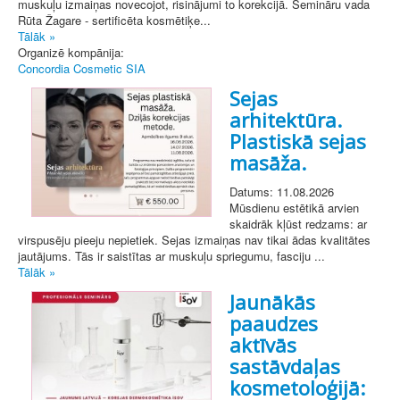
muskuļu izmaiņas novecojot, risinājumi to korekcijā. Semināru vada
Rūta Žagare - sertificēta kosmētiķe...
Tālāk »
Organizē kompānija:
Concordia Cosmetic SIA
Sejas
arhitektūra.
Plastiskā sejas
masāža.
Datums: 11.08.2026
Mūsdienu estētikā arvien
skaidrāk kļūst redzams: ar
virspusēju pieeju nepietiek. Sejas izmaiņas nav tikai ādas kvalitātes
jautājums. Tās ir saistītas ar muskuļu spriegumu, fasciju ...
Tālāk »
Jaunākās
paaudzes
aktīvās
sastāvdaļas
kosmetoloģijā: