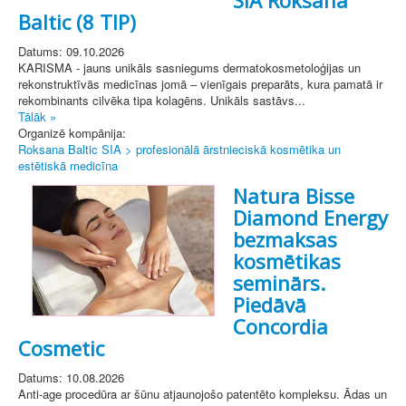
Baltic (8 TIP)
Datums: 09.10.2026
KARISMA - jauns unikāls sasniegums dermatokosmetoloģijas un
rekonstruktīvās medicīnas jomā – vienīgais preparāts, kura pamatā ir
rekombinants cilvēka tipa kolagēns. Unikāls sastāvs...
Tālāk »
Organizē kompānija:
Roksana Baltic SIA > profesionālā ārstnieciskā kosmētika un
estētiskā medicīna
Natura Bisse
Diamond Energy
bezmaksas
kosmētikas
seminārs.
Piedāvā
Concordia
Cosmetic
Datums: 10.08.2026
Anti-age procedūra ar šūnu atjaunojošo patentēto kompleksu. Ādas un