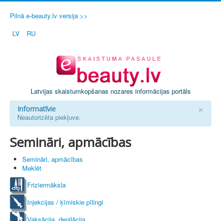
Pilnā e-beauty.lv versija >>
LV
RU
Latvijas skaistumkopšanas nozares informācijas portāls
×
Informatīvie
Neautorizēta piekļuve.
Semināri, apmācības
Semināri, apmācības
Meklēt
Friziermāksla
Injekcijas / ķīmiskie pīlingi
Vaksācija, depilācija