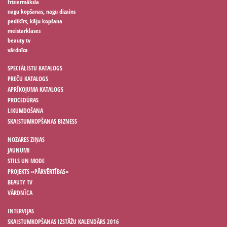
friziermāksla
nagu kopšanas, nagu dizains
pedikīrs, kāju kopšana
meistarklases
beauty tv
vārdnīca
SPECIĀLISTU KATALOGS
PREČU KATALOGS
APRĪKOJUMA KATALOGS
PROCEDŪRAS
LIKUMDOŠANA
SKAISTUMKOPŠANAS BIZNESS
NOZARES ZIŅAS
JAUNUMI
STILS UN MODE
PROJEKTS «PĀRVĒRTĪBAS»
BEAUTY TV
VĀRDNĪCA
INTERVIJAS
SKAISTUMKOPŠANAS IZSTĀŽU KALENDĀRS 2016