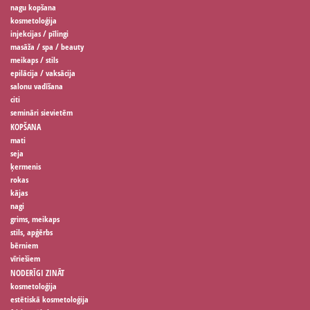
nagu kopšana
kosmetoloģija
injekcijas / pīlingi
masāža / spa / beauty
meikaps / stils
epilācija / vaksācija
salonu vadīšana
citi
semināri sievietēm
KOPŠANA
mati
seja
ķermenis
rokas
kājas
nagi
grims, meikaps
stils, apģērbs
bērniem
vīriešiem
NODERĪGI ZINĀT
kosmetoloģija
estētiskā kosmetoloģija