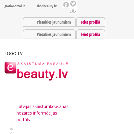
grozionamai.lt
shopbeauty.lv
Piesakies jaunumiem
Ieiet profilā
Piesakies jaunumiem
Ieiet profilā
LOGO LV
Latvijas skaistumkopšanas
nozares informācijas
portāls