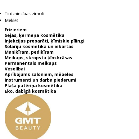
Tirdzniecības zīmoli
Meklēt
Frizieriem
Sejas, ķermeņa kosmētika
Injekcijas preparāti, ķīmiskie pīlingi
Solāriju kosmētika un iekārtas
Manikīram, pedikīram
Meikaps, skropstu ķīm.krāsas
Permanentais meikaps
Veselībai
Aprīkojums saloniem, mēbeles
Instrumenti un darba piederumi
Plaša patēriņa kosmētika
Eko, dabīgā kosmētika