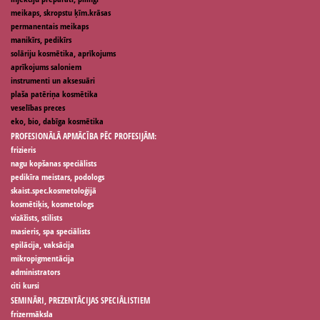
meikaps, skropstu ķīm.krāsas
permanentais meikaps
manikīrs, pedikīrs
solāriju kosmētika, aprīkojums
aprīkojums saloniem
instrumenti un aksesuāri
plaša patēriņa kosmētika
veselības preces
eko, bio, dabīga kosmētika
PROFESIONĀLĀ APMĀCĪBA PĒC PROFESIJĀM:
frizieris
nagu kopšanas speciālists
pedikīra meistars, podologs
skaist.spec.kosmetoloģijā
kosmētiķis, kosmetologs
vizāžists, stilists
masieris, spa speciālists
epilācija, vaksācija
mikropigmentācija
administrators
citi kursi
SEMINĀRI, PREZENTĀCIJAS SPECIĀLISTIEM
frizermāksla