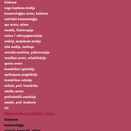
frizētava
nagu kopšanas studija
kosmetoloģijas centrs, kabinets
estētiskā kosmetoloģija
spa centrs, salons
masāža, fizioterapija
tattoo / mikropigmentācija
solārijs, sauļošanās studija
stila studija, meikaps
netradic.medicīna, psihoterapija
veselības centrs, rehabilitācija
sporta centrs
kosmētikas izplatītājs
aprīkojuma piegādātājs
kosmētikas ražotājs
veikals, prof. kosmētika
mācību centrs
profesionālā asociācija
izstāde, prof. konkurss
citi
PROFESIONĀLAS KOSMĒTIKAS ZĪMOLI
frizieriem
kosmetoloģija
injekciju preparāti, pīlingi