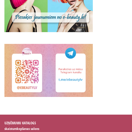
UZŅĒMUMU KATALOGS
skaistumkopšanas salons