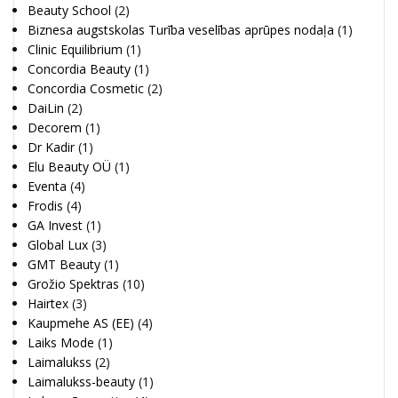
Beauty School
(2)
Biznesa augstskolas Turība veselības aprūpes nodaļa
(1)
Clinic Equilibrium
(1)
Concordia Beauty
(1)
Concordia Cosmetic
(2)
DaiLin
(2)
Decorem
(1)
Dr Kadir
(1)
Elu Beauty OÜ
(1)
Eventa
(4)
Frodis
(4)
GA Invest
(1)
Global Lux
(3)
GMT Beauty
(1)
Grožio Spektras
(10)
Hairtex
(3)
Kaupmehe AS (EE)
(4)
Laiks Mode
(1)
Laimalukss
(2)
Laimalukss-beauty
(1)