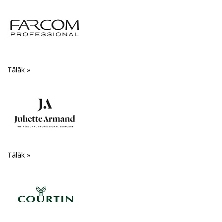
Tālāk »
Tālāk »