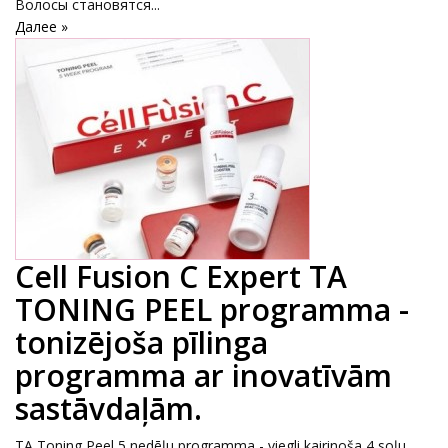
Волосы становятся...
Далее »
Cell Fusion C Expert TA
TONING PEEL programma -
tonizējoša pīlinga
programma ar inovatīvām
sastāvdaļām.
TA Toning Peel 5 nedēļu programma - viegli kairinoša 4 soļu