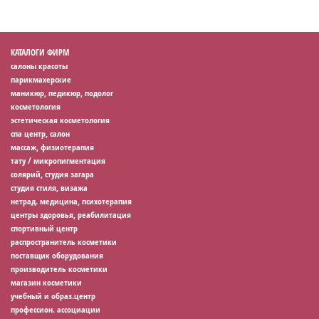
КАТАЛОГИ ФИРМ
салоны красоты
парикмахерские
маникюр, педикюр, подолог
косметология
эстетическая косметология
спа центр, салон
массаж, физиотерапия
тату / микропигментация
солярий, студия загара
студия стиля, визажа
нетрад. медицина, психотерапия
центры здоровья, реабилитация
спортивный центр
распространитель косметики
поставщик оборудования
производитель косметики
магазин косметики
учебный и образ.центр
профессион. ассоциации