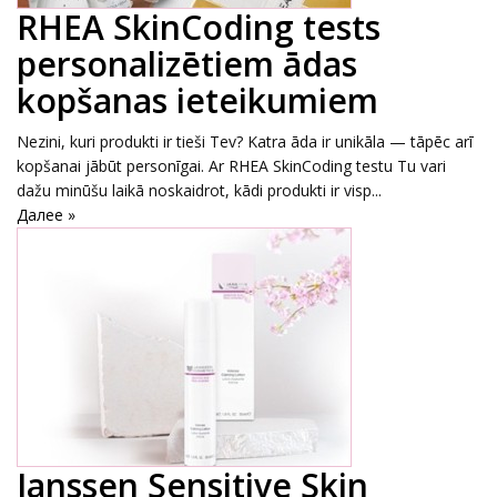
RHEA SkinCoding tests
personalizētiem ādas
kopšanas ieteikumiem
Nezini, kuri produkti ir tieši Tev? Katra āda ir unikāla — tāpēc arī
kopšanai jābūt personīgai. Ar RHEA SkinCoding testu Tu vari
dažu minūšu laikā noskaidrot, kādi produkti ir visp...
Далее »
Janssen Sensitive Skin