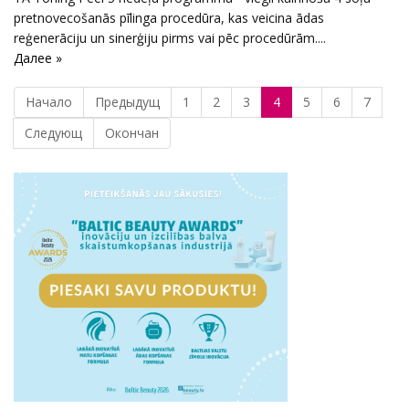
pretnovecošanās pīlinga procedūra, kas veicina ādas
reģenerāciju un sinerģiju pirms vai pēc procedūrām....
Далее »
Начало
Предыдущ
1
2
3
4
5
6
7
Следующ
Окончан