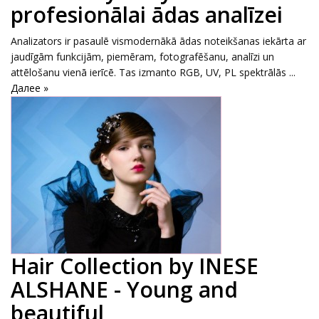
profesionālai ādas analīzei
Analizators ir pasaulē vismodernākā ādas noteikšanas iekārta ar
jaudīgām funkcijām, piemēram, fotografēšanu, analīzi un
attēlošanu vienā ierīcē. Tas izmanto RGB, UV, PL spektrālās ...
Далее »
Hair Collection by INESE
ALSHANE - Young and
beautiful