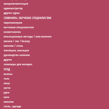
микропигментация
администратор
другие курсы
СЕМИНАРЫ, ОБУЧЕНИЕ СПЕЦИАЛИСТАМ
парикмахерам
ногтевым специалистам
косметология
инъекционные методы / хим.пилинги
массаж / спа / beauty
макияж / стиль
эпиляция, ваксация
руководство салоном
другие
семинары для женщин
УХОД
волосы
тело
лицо
ногти
руки
ноги
макияж
стиль, одежда