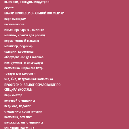
выставки, конкурсы индустрии
другое
МАРКИ ПРОФЕССИОНАЛЬНОЙ КОСМЕТИКИ:
парикмахерам
косметология
инъек.препараты, пилинги
макияж, краски для ресниц
перманентный макияж
маникюр, педикюр
солярии, косметика
оборудование для салонов
инструменты и аксессуары
косметика широкого потр.
товары для здоровья
эко, био, натуральная косметика
ПРОФЕССИОНАЛЬНОЕ ОБРАЗОВАНИЕ ПО
СПЕЦИАЛЬНОСТЯМ:
парикмахер
ногтевой специалист
педикюр, подолог
специалист косметологии
косметик, эстетист
массажист, спа специалист
эпиляция, ваксация