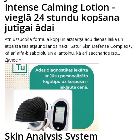
Intense Calming Lotion -
vieglā 24 stundu kopšana
jutīgai ādai
Ātri uzsūcošā formula kopj un aizsargā ādu dienas laikā un
atbalsta tās atjaunošanos naktī. Satur Skin Defense Complex+,
kā arī alfa-bisabololu un allantoīnu, kā arī saccharide iso...
Далее »
Skin Analysis System