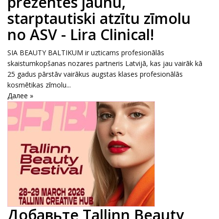
prezentēs jaunu,
starptautiski atzītu zīmolu
no ASV - Lira Clinical!
SIA BEAUTY BALTIKUM ir uzticams profesionālās
skaistumkopšanas nozares partneris Latvijā, kas jau vairāk kā
25 gadus pārstāv vairākus augstas klases profesionālās
kosmētikas zīmolu...
Далее »
Добавьте Tallinn Beauty