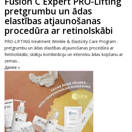
Fusion C Expert PRO-Lifting
pretgrumbu un ādas
elastības atjaunošanas
procedūra ar retinolskābi
PRO-LIFTING treatment Wrinkle & Elasticity Care Program -
pretgrumbu un ādas elastības atjaunošanas procedūra ar
Retinolskābi, skābju kombināciju un intensīvu ādas kopšanu ar
zemas...
Далее »