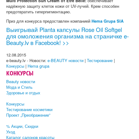
Multi Protection Sun Cream от Etre Belle:
обеспечивает
надёжную защиту клеток кожи от UV-лучей. Крем способен
предотвратить гиперпигментацию.
Приз для конкурса предоставлен компанией
Hema Grupa SIA
Выигрывай Planta капсулы Rose Oil Softgel
для омоложения организма на страничке e-
Beauty.lv в Facebook! >>
12.08.2015
e-beauty.lv - Новости:
e-BEAUTY новости
|
Тестирование
|
Конкурсы
|
Hema grupa
КОНКУРСЫ
Beauty новости
Мода и Стиль
Здоровье и отдых
Конкурсы
Тестирование косметики
Проект „Преображение”
% Акции, Скидки
Уход
Каталог салонов красоты