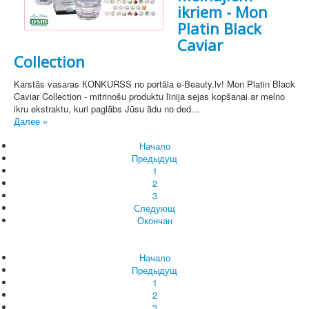
ikriem - Mon
Platin Black
Caviar
Collection
Karstās vasaras КОNKURSS no portāla e-Beauty.lv! Mon Platin Black
Caviar Collection - mitrinošu produktu līnija sejas kopšanai ar melno
ikru ekstraktu, kuri paglābs Jūsu ādu no ded...
Далее »
Начало
Предыдущ
1
2
3
Следующ
Окончан
Начало
Предыдущ
1
2
3