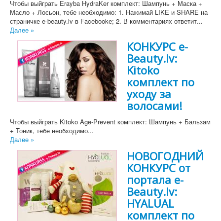
Чтобы выйграть Erayba HydraKer комплект: Шампунь + Маска +
Масло + Лосьон, тебе необходимо: 1. Нажимай LIKE и SHARE на
страничке e-beauty.lv в Facebookе; 2. В комментариях ответит...
Далее »
КОНКУРС e-
Beauty.lv:
Kitoko
комплект по
уходу за
волосами!
Чтобы выйграть Kitoko Age-Prevent комплект: Шампунь + Бальзам
+ Тоник, тебе необходимо...
Далее »
НОВОГОДНИЙ
КОНКУРС от
портала e-
Beauty.lv:
HYALUAL
комплект по