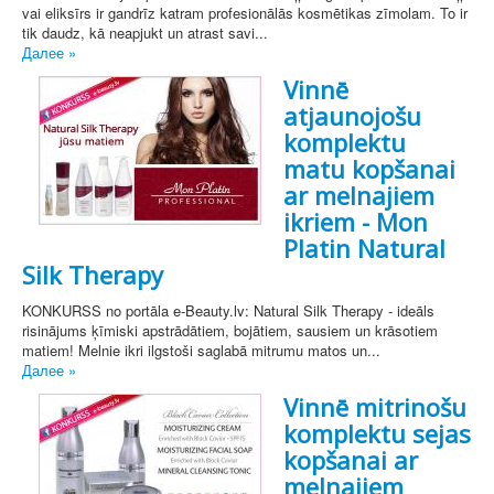
vai eliksīrs ir gandrīz katram profesionālās kosmētikas zīmolam. To ir
tik daudz, kā neapjukt un atrast savi...
Далее »
Vinnē
atjaunojošu
komplektu
matu kopšanai
ar melnajiem
ikriem - Mon
Platin Natural
Silk Therapy
KONKURSS no portāla e-Beauty.lv: Natural Silk Therapy - ideāls
risinājums ķīmiski apstrādātiem, bojātiem, sausiem un krāsotiem
matiem! Melnie ikri ilgstoši saglabā mitrumu matos un...
Далее »
Vinnē mitrinošu
komplektu sejas
kopšanai ar
melnajiem