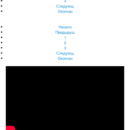
3
Следующ
Окончан
Начало
Предыдущ
1
2
3
Следующ
Окончан