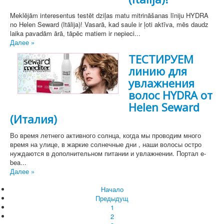
Meklējām interesentus testēt dziļas matu mitrināšanas līniju HYDRA
no Helen Seward (Itālija)! Vasarā, kad saule ir ļoti aktīva, mēs daudz
laika pavadām ārā, tāpēc matiem ir nepieci...
Далее »
ТЕСТИРУЕМ
линию для
увлажнения
волос HYDRA от
Helen Seward
(Италия)
Во время летнего активного солнца, когда мы проводим много
время на улице, в жаркие солнечные дни , наши волосы остро
нуждаются в дополнительном питании и увлажнении. Портал e-
bea...
Далее »
Начало
Предыдущ
1
2