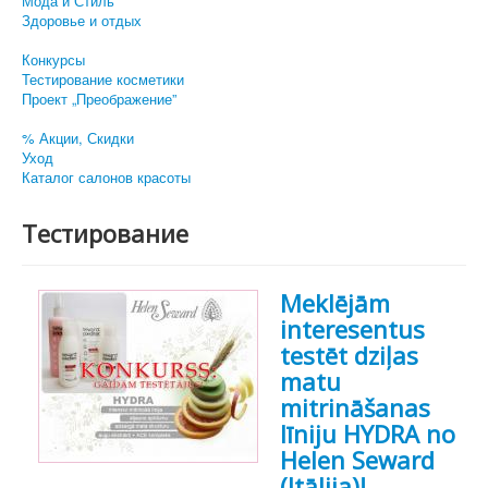
Мода и Стиль
Здоровье и отдых
Конкурсы
Тестирование косметики
Проект „Преображение”
% Акции, Скидки
Уход
Каталог салонов красоты
Тестирование
Meklējām
interesentus
testēt dziļas
matu
mitrināšanas
līniju HYDRA no
Helen Seward
(Itālija)!