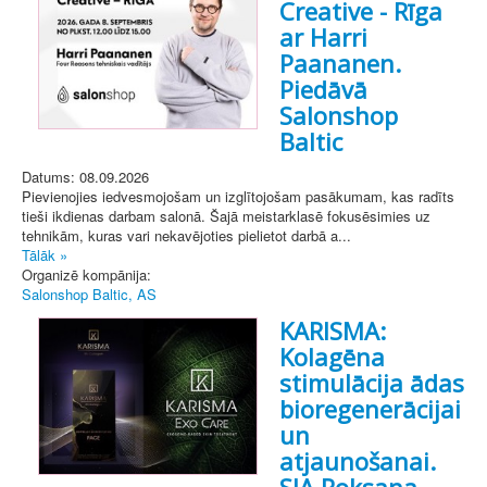
Creative - Rīga
ar Harri
Paananen.
Piedāvā
Salonshop
Baltic
Datums: 08.09.2026
Pievienojies iedvesmojošam un izglītojošam pasākumam, kas radīts
tieši ikdienas darbam salonā. Šajā meistarklasē fokusēsimies uz
tehnikām, kuras vari nekavējoties pielietot darbā a...
Tālāk »
Organizē kompānija:
Salonshop Baltic, AS
KARISMA:
Kolagēna
stimulācija ādas
bioregenerācijai
un
atjaunošanai.
SIA Roksana