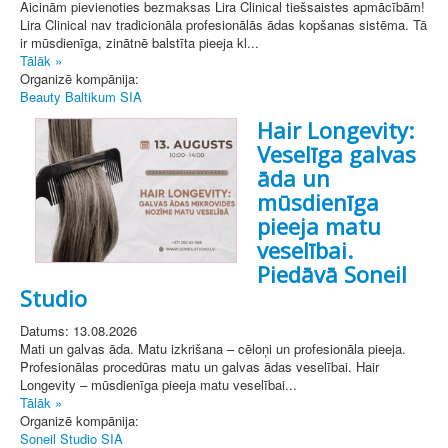
Aicinām pievienoties bezmaksas Lira Clinical tiešsaistes apmācībām!
Lira Clinical nav tradicionāla profesionālās ādas kopšanas sistēma. Tā
ir mūsdienīga, zinātnē balstīta pieeja kl...
Tālāk »
Organizē kompānija:
Beauty Baltikum SIA
Hair Longevity:
Veselīga galvas
āda un
mūsdienīga
pieeja matu
veselībai.
Piedāvā Soneil
Studio
Datums: 13.08.2026
Mati un galvas āda. Matu izkrišana – cēloņi un profesionāla pieeja.
Profesionālas procedūras matu un galvas ādas veselībai. Hair
Longevity – mūsdienīga pieeja matu veselībai...
Tālāk »
Organizē kompānija:
Soneil Studio SIA