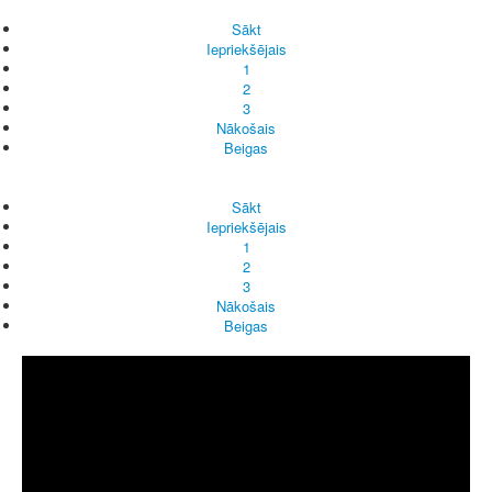
Sākt
Iepriekšējais
1
2
3
Nākošais
Beigas
Sākt
Iepriekšējais
1
2
3
Nākošais
Beigas