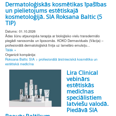
Dermatoloģiskās kosmētikas īpašības
un pielietojums estētiskajā
kosmetoloģijā. SIA Roksana Baltic (5
TIP)
Datums: 01.10.2026
Ādas šūnu atjaunojoša terapija ar bioloģisko vielu transdermālo
piegādi nanosomās un liposomās. KOKO Dermaviduals (Vācija) –
profesionālā dermatoloģiskā līnija uz lamelāro emulsiju...
Tālāk »
Organizē kompānija:
Roksana Baltic SIA > profesionālā ārstnieciskā kosmētika un
estētiskā medicīna
Lira Clinical
vebinārs
estētiskās
medicīnas
speciālistiem
latviešu valodā.
Piedāvā SIA
Beauty Baltikum