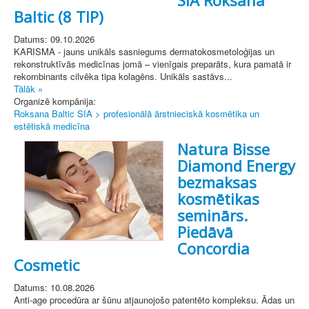
Baltic (8 TIP)
Datums: 09.10.2026
KARISMA - jauns unikāls sasniegums dermatokosmetoloģijas un
rekonstruktīvās medicīnas jomā – vienīgais preparāts, kura pamatā ir
rekombinants cilvēka tipa kolagēns. Unikāls sastāvs...
Tālāk »
Organizē kompānija:
Roksana Baltic SIA > profesionālā ārstnieciskā kosmētika un
estētiskā medicīna
Natura Bisse
Diamond Energy
bezmaksas
kosmētikas
seminārs.
Piedāvā
Concordia
Cosmetic
Datums: 10.08.2026
Anti-age procedūra ar šūnu atjaunojošo patentēto kompleksu. Ādas un