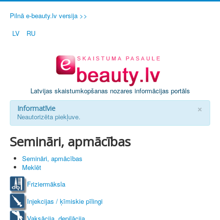
Pilnā e-beauty.lv versija >>
LV
RU
Latvijas skaistumkopšanas nozares informācijas portāls
×
Informatīvie
Neautorizēta piekļuve.
Semināri, apmācības
Semināri, apmācības
Meklēt
Friziermāksla
Injekcijas / ķīmiskie pīlingi
Vaksācija, depilācija