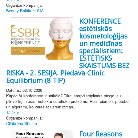
Organizē kompānija:
Beauty Baltikum SIA
KONFERENCE
estētiskās
kosmetoloģijas
un medicīnas
speciālistiem:
ESTĒTISKS
SKAISTUMS BEZ
RISKA - 2. SESIJA. Piedāvā Clinic
Equilibrium (8 TIP)
Datums: 03.10.2026
Kāpēc šī konference ir unikāla? Tikai starpdisciplināra pieeja ļauj
pilnvērtīgi izprast noteiktu estētisku problēmu. Reāli piemēri, protokoli
un algoritmi, ko varēsiet uzreiz izman...
Tālāk »
Organizē kompānija:
Clinic Equilibrium
Four Reasons