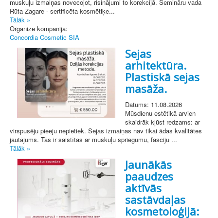
muskuļu izmaiņas novecojot, risinājumi to korekcijā. Semināru vada
Rūta Žagare - sertificēta kosmētiķe...
Tālāk »
Organizē kompānija:
Concordia Cosmetic SIA
Sejas
arhitektūra.
Plastiskā sejas
masāža.
Datums: 11.08.2026
Mūsdienu estētikā arvien
skaidrāk kļūst redzams: ar
virspusēju pieeju nepietiek. Sejas izmaiņas nav tikai ādas kvalitātes
jautājums. Tās ir saistītas ar muskuļu spriegumu, fasciju ...
Tālāk »
Jaunākās
paaudzes
aktīvās
sastāvdaļas
kosmetoloģijā: