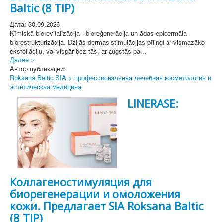
Baltic (8 TIP)
Дата: 30.09.2026
Ķīmiskā biorevitalizācija - bioreģenerācija un ādas epidermāla
biorestrukturizācija. Dziļās dermas stimulācijas pīlingi ar vismazāko
eksfoliāciju, vai vispār bez tās, ar augstās pa...
Далее »
Автор публикации:
Roksana Baltic SIA > профессиональная лечебная косметология и
эстетическая медицина
LINERASE:
Коллагеностимуляция для
биорегенерации и омоложения
кожи. Предлагает SIA Roksana Baltic
(8 TIP)